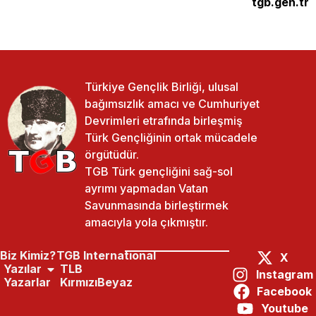
tgb.gen.tr
Türkiye Gençlik Birliği, ulusal
bağımsızlık amacı ve Cumhuriyet
Devrimleri etrafında birleşmiş
Türk Gençliğinin ortak mücadele
örgütüdür.
TGB Türk gençliğini sağ-sol
ayrımı yapmadan Vatan
Savunmasında birleştirmek
amacıyla yola çıkmıştır.
Biz Kimiz?
TGB International
X
Yazılar
TLB
Instagram
Yazarlar
KırmızıBeyaz
Facebook
Paylaş:
Önceki Yazı
Sonraki Yazı
Youtube
Her Güne Nutuk 6: Milli Teşkilat Kurulması Ve Milletin Uyarılması
Her Güne Nutuk 8: Rauf Ve Refet Beylerin Kararsızlığı