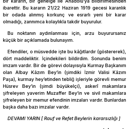
bir kararın, bir genelge ile Anadolu’ya bildirilmesinden
ibarettir. Bu kararın 21/22 Haziran 1919 gecesi karanlık
bir odada alınmış korkunç ve esrarlı yeni bir karar
olmadığı, zannımca kolaylıkla takdir buyurulur.
Bu noktanın aydınlanması için, arzu buyurursanız
küçük bir açıklamada bulunayım.
Efendiler, o müsvedde işte bu kâğıtlardır (göstererek),
dört maddeliktir. İçindekileri bildirdim. Sonunda benim
imzam vardır. Bir de görevi dolayısıyla Kurmay Başkanım
olan Albay Kâzım Bey’in (şimdiki İzmir Valisi Kâzım
Paşa), kurmay hey’etinden tebliğ işleriyle görevli memur
Hüsrev Bey’in (şimdi büyükelçi), askerî makamlara
şifreleyen yaverim Muzaffer Bey’in ve sivil makamlara
şifreleyen bir memur efendinin imzaları vardır. Bunlardan
başka daha bazı imzalar vardır.
DEVAMI YARIN [ Rauf ve Refet Beylerin kararsızlığı ]