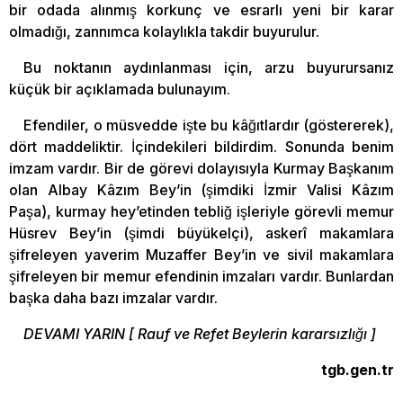
bir odada alınmış korkunç ve esrarlı yeni bir karar
olmadığı, zannımca kolaylıkla takdir buyurulur.
Bu noktanın aydınlanması için, arzu buyurursanız
küçük bir açıklamada bulunayım.
Efendiler, o müsvedde işte bu kâğıtlardır (göstererek),
dört maddeliktir. İçindekileri bildirdim. Sonunda benim
imzam vardır. Bir de görevi dolayısıyla Kurmay Başkanım
olan Albay Kâzım Bey’in (şimdiki İzmir Valisi Kâzım
Paşa), kurmay hey’etinden tebliğ işleriyle görevli memur
Hüsrev Bey’in (şimdi büyükelçi), askerî makamlara
şifreleyen yaverim Muzaffer Bey’in ve sivil makamlara
şifreleyen bir memur efendinin imzaları vardır. Bunlardan
başka daha bazı imzalar vardır.
DEVAMI YARIN [ Rauf ve Refet Beylerin kararsızlığı ]
tgb.gen.tr