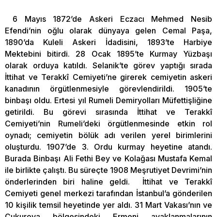
6 Mayıs 1872’de Askeri Eczacı Mehmed Nesib
Efendi’nin oğlu olarak dünyaya gelen Cemal Paşa,
1890’da Kuleli Askeri İdadisini, 1893’te Harbiye
Mektebini bitirdi. 28 Ocak 1895’te Kurmay Yüzbaşı
olarak orduya katıldı. Selanik’te görev yaptığı sırada
İttihat ve Terakkî Cemiyeti’ne girerek cemiyetin askeri
kanadının örgütlenmesiyle görevlendirildi. 1905’te
binbaşı oldu. Ertesi yıl Rumeli Demiryolları Müfettişliğine
getirildi. Bu görevi sırasında İttihat ve Terakkî
Cemiyeti’nin Rumeli’deki örgütlenmesinde etkin rol
oynadı; cemiyetin bölük adı verilen yerel birimlerini
oluşturdu. 1907’de 3. Ordu kurmay heyetine atandı.
Burada Binbaşı Ali Fethi Bey ve Kolağası Mustafa Kemal
ile birlikte çalıştı. Bu süreçte 1908 Meşrutiyet Devrimi’nin
önderlerinden biri haline geldi. İttihat ve Terakkî
Cemiyeti genel merkezi tarafından İstanbul’a gönderilen
10 kişilik temsil heyetinde yer aldı. 31 Mart Vakası’nın ve
Çukurova bölgesindeki Ermeni ayaklanmalarının