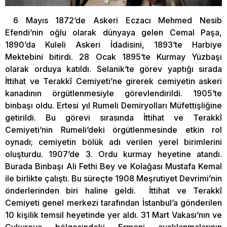
6 Mayıs 1872’de Askeri Eczacı Mehmed Nesib
Efendi’nin oğlu olarak dünyaya gelen Cemal Paşa,
1890’da Kuleli Askeri İdadisini, 1893’te Harbiye
Mektebini bitirdi. 28 Ocak 1895’te Kurmay Yüzbaşı
olarak orduya katıldı. Selanik’te görev yaptığı sırada
İttihat ve Terakkî Cemiyeti’ne girerek cemiyetin askeri
kanadının örgütlenmesiyle görevlendirildi. 1905’te
binbaşı oldu. Ertesi yıl Rumeli Demiryolları Müfettişliğine
getirildi. Bu görevi sırasında İttihat ve Terakkî
Cemiyeti’nin Rumeli’deki örgütlenmesinde etkin rol
oynadı; cemiyetin bölük adı verilen yerel birimlerini
oluşturdu. 1907’de 3. Ordu kurmay heyetine atandı.
Burada Binbaşı Ali Fethi Bey ve Kolağası Mustafa Kemal
ile birlikte çalıştı. Bu süreçte 1908 Meşrutiyet Devrimi’nin
önderlerinden biri haline geldi. İttihat ve Terakkî
Cemiyeti genel merkezi tarafından İstanbul’a gönderilen
10 kişilik temsil heyetinde yer aldı. 31 Mart Vakası’nın ve
Çukurova bölgesindeki Ermeni ayaklanmalarının