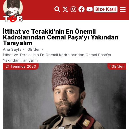
Bize Katıl
İttihat ve Terakki’nin En Önemli
Kadrolarından Cemal Paşa’yı Yakından
Tanıyalım
Ana Sayfa
TGB'den
İttihat ve Terakki’nin En Önemli Kadrolarından Cemal Paşa’yı
Yakından Tanıyalım
21 Temmuz 2023
TGB'den