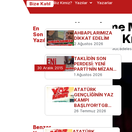
Biz Kimiz?
Yazılar
Yazarlar
Bize Katıl
Karanlığı Eritme
En
AHBAPLARIMIZA
Aydınlanmanın K
Son
DİKKAT EDELİM
Yazılanlar
2 Ağustos 2026
Ana Sayfa
TGB'den
Karanlığı Eritme Mücadeles
TAKLİDİN SON
PERDESİ: YENİ
30 Aralık 2015
PARTİ’NİN MİZAN...
1 Ağustos 2026
ATATÜRK
GENÇLİĞİNİN YAZ
KAMPI
BAŞLIYOR!TGB...
26 Temmuz 2026
Benzer
ATATÜRK