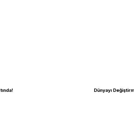
tında!
Dünyayı Değiştirm
Biz Kimiz?
TGB Internatio
ızlık amacı ve Cumhuriyet Devrimleri
Yazılar
TLB
rtak mücadele örgütüdür.
Yazarlar
KırmızıBeyaz
yapmadan Vatan Savunmasında