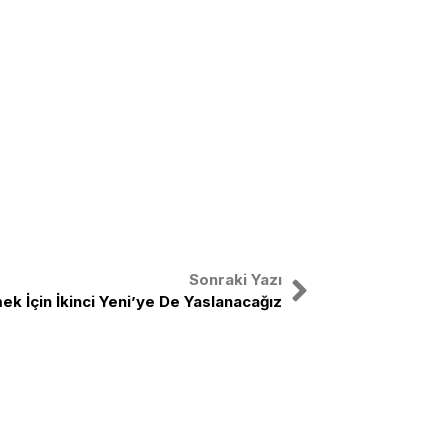
Sonraki Yazı
ek İçin İkinci Yeni’ye De Yaslanacağız
nal
X
Instagram
Facebook
Youtube