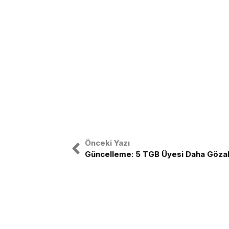
Önceki Yazı
Güncelleme: 5 TGB Üyesi Daha Gözal
Türkiye Gençlik Birliği, ulusal bağıms
etrafında birleşmiş Türk Gençliğinin o
TGB Türk gençliğini sağ-sol ayrımı 
birleştirmek amacıyla yola çıkmıştır.