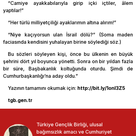
“Camiye ayakkabılarıyla girip içki içtiler, âlem
yaptılar!”
“Her türlü milliyetçiliği ayaklarımın altına alırım!”
“Niye kaçıyorsun ulan İsrail dölü?” (Soma maden
faciasında kendisini yuhalayan birine söylediği söz.)
Bu sözleri söyleyen kişi, önce bu ülkenin en büyük
şehrini dört yıl boyunca yönetti. Sonra on bir yıldan fazla
bir süre, Başbakanlık koltuğunda oturdu. Şimdi de
Cumhurbaşkanlığı’na aday oldu.”
Yazının tamamını okumak için:
http://bit.ly/1onl3Z5
tgb.gen.tr
Türkiye Gençlik Birliği, ulusal
bağımsızlık amacı ve Cumhuriyet