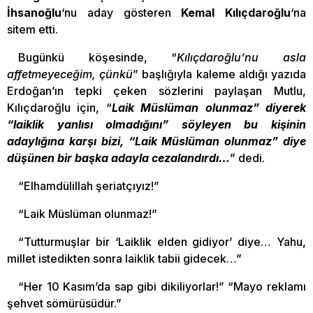
İhsanoğlu
‘nu aday gösteren
Kemal Kılıçdaroğlu
‘na
sitem etti.
Bugünkü köşesinde, “
Kılıçdaroğlu’nu asla
affetmeyeceğim, çünkü
” başlığıyla kaleme aldığı yazıda
Erdoğan’ın tepki çeken sözlerini paylaşan Mutlu,
Kılıçdaroğlu için, “
Laik Müslüman olunmaz” diyerek
“laiklik yanlısı olmadığını” söyleyen bu kişinin
adaylığına karşı bizi, “Laik Müslüman olunmaz” diye
düşünen bir başka adayla cezalandırdı…
” dedi.
“Elhamdülillah şeriatçıyız!”
“Laik Müslüman olunmaz!”
“Tutturmuşlar bir ‘Laiklik elden gidiyor’ diye… Yahu,
millet istedikten sonra laiklik tabii gidecek…”
“Her 10 Kasım’da sap gibi dikiliyorlar!” “Mayo reklamı
şehvet sömürüsüdür.”