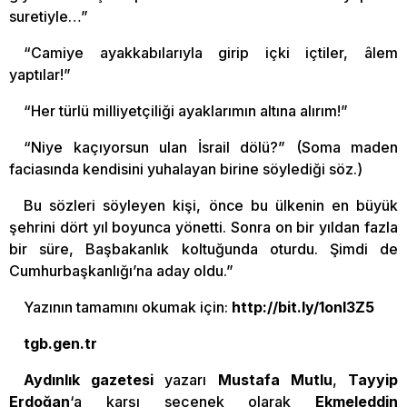
suretiyle…”
“Camiye ayakkabılarıyla girip içki içtiler, âlem
yaptılar!”
“Her türlü milliyetçiliği ayaklarımın altına alırım!”
“Niye kaçıyorsun ulan İsrail dölü?” (Soma maden
faciasında kendisini yuhalayan birine söylediği söz.)
Bu sözleri söyleyen kişi, önce bu ülkenin en büyük
şehrini dört yıl boyunca yönetti. Sonra on bir yıldan fazla
bir süre, Başbakanlık koltuğunda oturdu. Şimdi de
Cumhurbaşkanlığı’na aday oldu.”
Yazının tamamını okumak için:
http://bit.ly/1onl3Z5
tgb.gen.tr
Aydınlık gazetesi
yazarı
Mustafa Mutlu
,
Tayyip
Erdoğan
‘a karşı seçenek olarak
Ekmeleddin