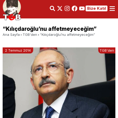
Bize Katıl
“Kılıçdaroğlu’nu affetmeyeceğim”
Ana Sayfa
TGB'den
“Kılıçdaroğlu’nu affetmeyeceğim”
2 Temmuz 2014
TGB'den