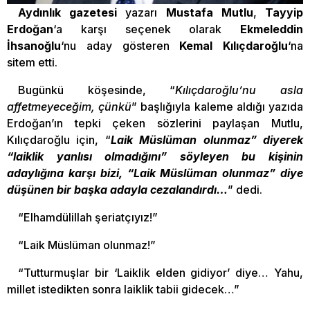
Aydınlık gazetesi
yazarı
Mustafa Mutlu
,
Tayyip
Erdoğan
‘a karşı seçenek olarak
Ekmeleddin
İhsanoğlu
‘nu aday gösteren
Kemal Kılıçdaroğlu
‘na
sitem etti.
Bugünkü köşesinde, “
Kılıçdaroğlu’nu asla
affetmeyeceğim, çünkü
” başlığıyla kaleme aldığı yazıda
Erdoğan’ın tepki çeken sözlerini paylaşan Mutlu,
Kılıçdaroğlu için, “
Laik Müslüman olunmaz” diyerek
“laiklik yanlısı olmadığını” söyleyen bu kişinin
adaylığına karşı bizi, “Laik Müslüman olunmaz” diye
düşünen bir başka adayla cezalandırdı…
” dedi.
“Elhamdülillah şeriatçıyız!”
“Laik Müslüman olunmaz!”
“Tutturmuşlar bir ‘Laiklik elden gidiyor’ diye… Yahu,
millet istedikten sonra laiklik tabii gidecek…”