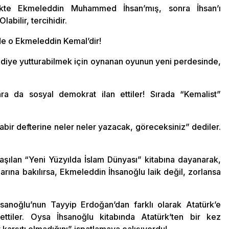
ekte Ekmeleddin Muhammed İhsan’mış, sonra İhsan’ı
bilir, tercihidir.
de o Ekmeleddin Kemal’dir!
day diye yutturabilmek için oynanan oyunun yeni perdesinde,
ra da sosyal demokrat ilan ettiler! Sırada “Kemalist”
bir defterine neler neler yazacak, göreceksiniz” dediler.
aşılan “Yeni Yüzyılda İslam Dünyası” kitabına dayanarak,
arına bakılırsa, Ekmeleddin İhsanoğlu laik değil, zorlansa
anoğlu’nun Tayyip Erdoğan’dan farklı olarak Atatürk’e
ettiler. Oysa İhsanoğlu kitabında Atatürk’ten bir kez