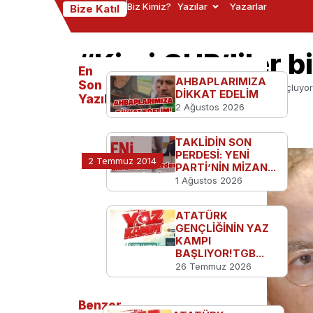
Biz Kimiz?
Yazılar
Yazarlar
Bize Katıl
“Kimi CHP’liler b
En
AHBAPLARIMIZA
Son
Ana Sayfa
TGB'den
“Kimi CHP’liler bizi suçluyo
DİKKAT EDELİM
Yazılanlar
2 Ağustos 2026
TAKLİDİN SON
PERDESİ: YENİ
2 Temmuz 2014
PARTİ’NİN MİZAN...
1 Ağustos 2026
ATATÜRK
GENÇLİĞİNİN YAZ
KAMPI
BAŞLIYOR!TGB...
26 Temmuz 2026
Benzer