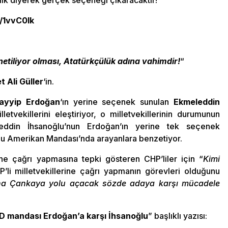
lik diyerek gerçek seçeneği çıkaracaktır!”
y/1vvC0lk
önetiliyor olması, Atatürkçülük adına vahimdir!
“
Ali Güller
‘in.
ayyip Erdoğan
‘ın yerine seçenek sunulan
Ekmeleddin
letvekillerini eleştiriyor, o milletvekillerinin durumunun
eddin İhsanoğlu’nun Erdoğan’ın yerine tek seçenek
şu Amerikan Mandası’nda arayanlara benzetiyor.
rine çağrı yapmasına tepki gösteren CHP’liler için “
Kimi
P’li milletvekillerine çağrı yapmanın görevleri olduğunu
na Çankaya yolu açacak sözde adaya karşı mücadele
BD mandası Erdoğan’a karşı İhsanoğlu
” başlıklı yazısı: