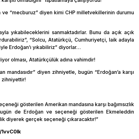
karşıtı olmadığını” ispatlamaya çalışıyordu!
ve “mecburuz” diyen kimi CHP milletvekillerinin durumu
dayla yıkabileceklerini sanmaktadırlar. Bunu da açık açık
durabiliriz”, “Solcu, Atatürkçü, Cumhuriyetçi, laik adayla
le Erdoğan’ı yıkabiliriz” diyorlar…
iliyor olması, Atatürkçülük adına vahimdir!
n mandasıdır” diyen zihniyetle, bugün “Erdoğan’a karşı
zihniyettir!
 seçeneği gösterilen Amerikan mandasına karşı bağımsızlık
 bugün de Erdoğan ve seçeneği gösterilen Ekmeleddin
lik diyerek gerçek seçeneği çıkaracaktır!”
y/1vvC0lk