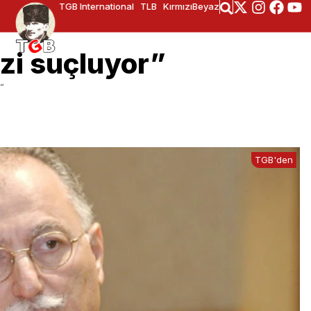
TGB International
TLB
KırmızıBeyaz
izi suçluyor”
r”
TGB'den