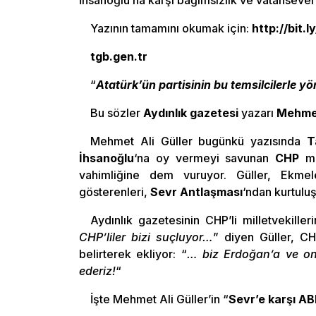
İhsanoğlu’na karşı bağımsızlık ve vatansever
Yazının tamamını okumak için:
http://bit.l
tgb.gen.tr
“
Atatürk’ün partisinin bu temsilcilerle y
Bu sözler
Aydınlık gazetesi
yazarı
Mehmet 
Mehmet Ali Güller bugünkü yazısında
T
İhsanoğlu
‘na oy vermeyi savunan
CHP
mil
vahimliğine dem vuruyor. Güller, Ekmel
gösterenleri,
Sevr Antlaşması
‘ndan kurtulu
Aydınlık gazetesinin CHP’li milletvekille
CHP’liler bizi suçluyor…
” diyen Güller, CH
belirterek ekliyor: “
… biz Erdoğan’a ve o
ederiz!
“
İşte Mehmet Ali Güller’in “
Sevr’e karşı A