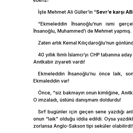
ederiz!
“
İşte Mehmet Ali Güller’in “
Sevr’e karşı A
“Ekmeleddin İhsanoğlu’nun ismi gerç
İhsanoğlu, Muhammed’i de Mehmet yapmış. Ola
Zaten artık Kemal Kılıçdaroğlu’nun gönlün
40 yıllık Ilımlı İslamcı’yı CHP tabanına a
Anıtkabir ziyareti vardı!
Ekmeleddin İhsanoğlu’nu önce laik, son
Ekmaleddin var!
Önce, “siz bakmayın onun kimliğine, Anıtka
O imzaladı, üstünü danışmanı doldurdu!
Sırf bugünler için geçen sene yazdığı anl
onun “laik” olduğu iddia edildi. Oysa yazdıkl
zorlansa Anglo-Sakson tipi seküler olabilirdi!