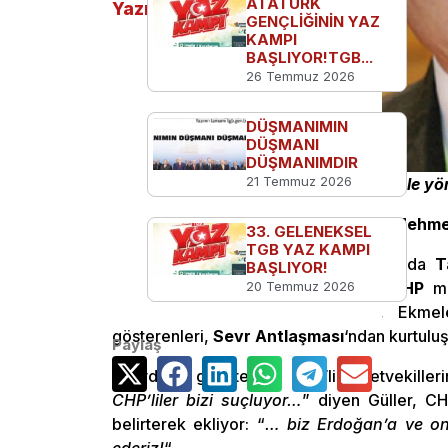
ATATÜRK
Yazılar
GENÇLİĞİNİN YAZ
KAMPI
BAŞLIYOR!TGB...
26 Temmuz 2026
DÜŞMANIMIN
DÜŞMANI
DÜŞMANIMDIR
21 Temmuz 2026
“
Atatürk’ün partisinin bu temsilcilerle y
Bu sözler
Aydınlık gazetesi
yazarı
Mehmet 
33. GELENEKSEL
TGB YAZ KAMPI
Mehmet Ali Güller bugünkü yazısında
T
BAŞLIYOR!
20 Temmuz 2026
İhsanoğlu
‘na oy vermeyi savunan
CHP
mil
vahimliğine dem vuruyor. Güller, Ekmel
gösterenleri,
Sevr Antlaşması
‘ndan kurtulu
Paylaş
Aydınlık gazetesinin CHP’li milletvekille
CHP’liler bizi suçluyor…
” diyen Güller, CH
belirterek ekliyor: “
… biz Erdoğan’a ve o