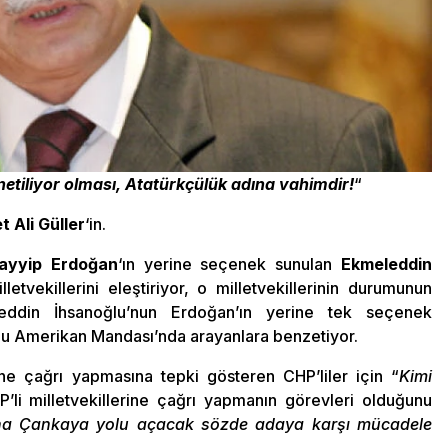
önetiliyor olması, Atatürkçülük adına vahimdir!
“
Ali Güller
‘in.
ayyip Erdoğan
‘ın yerine seçenek sunulan
Ekmeleddin
letvekillerini eleştiriyor, o milletvekillerinin durumunun
eddin İhsanoğlu’nun Erdoğan’ın yerine tek seçenek
şu Amerikan Mandası’nda arayanlara benzetiyor.
rine çağrı yapmasına tepki gösteren CHP’liler için “
Kimi
P’li milletvekillerine çağrı yapmanın görevleri olduğunu
na Çankaya yolu açacak sözde adaya karşı mücadele