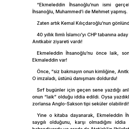
“Ekmeleddin İhsanoğlu’nun ismi gerç
İhsanoğlu, Muhammed’i de Mehmet yapmış. Ola
Zaten artık Kemal Kılıçdaroğlu’nun gönlün
40 yıllık Ilımlı İslamcı’yı CHP tabanına a
Anıtkabir ziyareti vardı!
Ekmeleddin İhsanoğlu’nu önce laik, son
Ekmaleddin var!
Önce, “siz bakmayın onun kimliğine, Anıtka
O imzaladı, üstünü danışmanı doldurdu!
Sırf bugünler için geçen sene yazdığı anl
onun “laik” olduğu iddia edildi. Oysa yazdıkl
zorlansa Anglo-Sakson tipi seküler olabilirdi!
Yine o kitaba dayanarak, Ekmeleddin İhs
saygılı olduğunu, karşı olmadığını iddia 