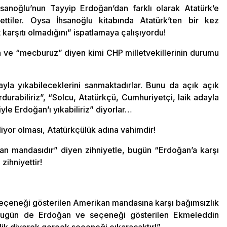
anoğlu’nun Tayyip Erdoğan’dan farklı olarak Atatürk’e
ettiler. Oysa İhsanoğlu kitabında Atatürk’ten bir kez
karşıtı olmadığını” ispatlamaya çalışıyordu!
ve “mecburuz” diyen kimi CHP milletvekillerinin durumu
dayla yıkabileceklerini sanmaktadırlar. Bunu da açık açık
durabiliriz”, “Solcu, Atatürkçü, Cumhuriyetçi, laik adayla
le Erdoğan’ı yıkabiliriz” diyorlar…
iliyor olması, Atatürkçülük adına vahimdir!
n mandasıdır” diyen zihniyetle, bugün “Erdoğan’a karşı
zihniyettir!
 seçeneği gösterilen Amerikan mandasına karşı bağımsızlık
 bugün de Erdoğan ve seçeneği gösterilen Ekmeleddin