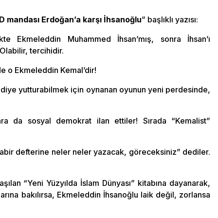
BD mandası Erdoğan’a karşı İhsanoğlu
” başlıklı yazısı:
ekte Ekmeleddin Muhammed İhsan’mış, sonra İhsan’ı
bilir, tercihidir.
de o Ekmeleddin Kemal’dir!
day diye yutturabilmek için oynanan oyunun yeni perdesinde,
ra da sosyal demokrat ilan ettiler! Sırada “Kemalist”
bir defterine neler neler yazacak, göreceksiniz” dediler.
aşılan “Yeni Yüzyılda İslam Dünyası” kitabına dayanarak,
arına bakılırsa, Ekmeleddin İhsanoğlu laik değil, zorlansa