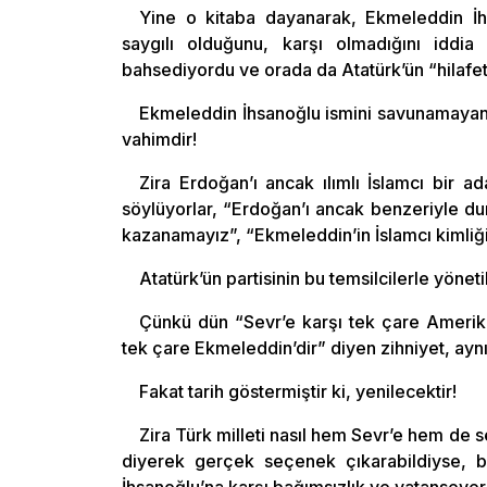
Yine o kitaba dayanarak, Ekmeleddin İhs
saygılı olduğunu, karşı olmadığını iddia 
bahsediyordu ve orada da Atatürk’ün “hilafet 
Ekmeleddin İhsanoğlu ismini savunamayan 
vahimdir!
Zira Erdoğan’ı ancak ılımlı İslamcı bir a
söylüyorlar, “Erdoğan’ı ancak benzeriyle dur
kazanamayız”, “Ekmeleddin’in İslamcı kimliğiy
Atatürk’ün partisinin bu temsilcilerle yönet
Çünkü dün “Sevr’e karşı tek çare Amerika
tek çare Ekmeleddin’dir” diyen zihniyet, aynı 
Fakat tarih göstermiştir ki, yenilecektir!
Zira Türk milleti nasıl hem Sevr’e hem de
diyerek gerçek seçenek çıkarabildiyse,