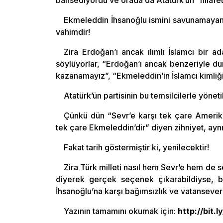
bahsediyordu ve orada da Atatürk’ün “hilafet 
Ekmeleddin İhsanoğlu ismini savunamayan 
vahimdir!
Zira Erdoğan’ı ancak ılımlı İslamcı bir a
söylüyorlar, “Erdoğan’ı ancak benzeriyle dur
kazanamayız”, “Ekmeleddin’in İslamcı kimliğiy
Atatürk’ün partisinin bu temsilcilerle yönet
Çünkü dün “Sevr’e karşı tek çare Amerika
tek çare Ekmeleddin’dir” diyen zihniyet, aynı 
Fakat tarih göstermiştir ki, yenilecektir!
Zira Türk milleti nasıl hem Sevr’e hem de
diyerek gerçek seçenek çıkarabildiyse,
İhsanoğlu’na karşı bağımsızlık ve vatansever
Yazının tamamını okumak için:
http://bit.l