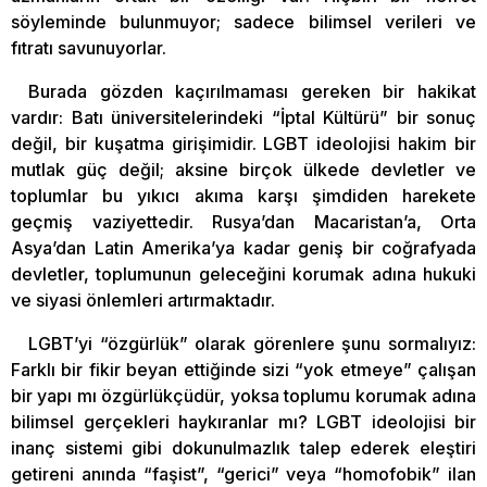
söyleminde bulunmuyor; sadece bilimsel verileri ve
fıtratı savunuyorlar.
Burada gözden kaçırılmaması gereken bir hakikat
vardır: Batı üniversitelerindeki “İptal Kültürü” bir sonuç
değil, bir kuşatma girişimidir. LGBT ideolojisi hakim bir
mutlak güç değil; aksine birçok ülkede devletler ve
toplumlar bu yıkıcı akıma karşı şimdiden harekete
geçmiş vaziyettedir. Rusya’dan Macaristan’a, Orta
Asya’dan Latin Amerika’ya kadar geniş bir coğrafyada
devletler, toplumunun geleceğini korumak adına hukuki
ve siyasi önlemleri artırmaktadır.
LGBT’yi “özgürlük” olarak görenlere şunu sormalıyız:
Farklı bir fikir beyan ettiğinde sizi “yok etmeye” çalışan
bir yapı mı özgürlükçüdür, yoksa toplumu korumak adına
bilimsel gerçekleri haykıranlar mı? LGBT ideolojisi bir
inanç sistemi gibi dokunulmazlık talep ederek eleştiri
getireni anında “faşist”, “gerici” veya “homofobik” ilan