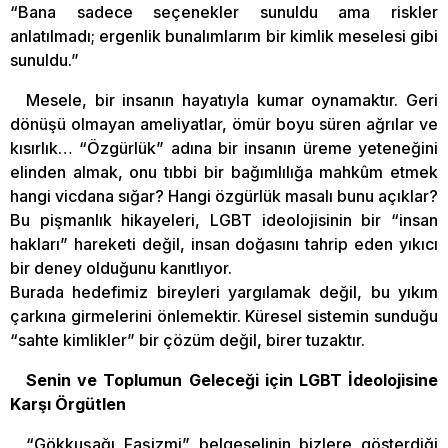
“Bana sadece seçenekler sunuldu ama riskler
anlatılmadı; ergenlik bunalımlarım bir kimlik meselesi gibi
sunuldu.”
Mesele, bir insanın hayatıyla kumar oynamaktır. Geri
dönüşü olmayan ameliyatlar, ömür boyu süren ağrılar ve
kısırlık… “Özgürlük” adına bir insanın üreme yeteneğini
elinden almak, onu tıbbi bir bağımlılığa mahkûm etmek
hangi vicdana sığar? Hangi özgürlük masalı bunu açıklar?
Bu pişmanlık hikayeleri, LGBT ideolojisinin bir “insan
hakları” hareketi değil, insan doğasını tahrip eden yıkıcı
bir deney olduğunu kanıtlıyor.
Burada hedefimiz bireyleri yargılamak değil, bu yıkım
çarkına girmelerini önlemektir. Küresel sistemin sunduğu
“sahte kimlikler” bir çözüm değil, birer tuzaktır.
Senin ve Toplumun Geleceği için LGBT İdeolojisine
Karşı Örgütlen
“Gökkuşağı Faşizmi” belgeselinin bizlere gösterdiği