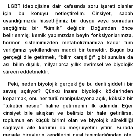
LGBT ideolojisine dair kafasında soru işareti olanlar
için bu konuyu netleştirelim: Cinsiyet, sabah
uyandığımızda hissettiğimiz bir duygu veya sonradan
seçtiğimiz bir “kimlik” değildir. Doğumdan önce
belirlenmiş; kemik yapımızdan beyin fonksiyonlarımıza,
hormon sistemimizden metabolizmamıza kadar tüm
varlığımızı şekillendiren maddi bir temeldir. Bugün bu
gerçeği dile getirmek, “bilim karşıtlığı” gibi sunulsa da
asıl bilim dışılık, milyarlarca yıllık evrimsel ve biyolojik
süreci reddetmektir.
Peki, neden biyolojik gerçekliğe bu denli şiddetli bir
savaş açılıyor? Çünkü insanı biyolojik köklerinden
koparmak, onu her türlü manipülasyona açık, köksüz bir
“tüketici nesne” haline getirmenin ilk adımıdır. Eğer
cinsiyet bile akışkan ve belirsiz bir hale getirilirse,
toplumun en küçük birimi olan ve biyolojik sürekliliği
sağlayan aile kurumu da meşruiyetini yitirir. Burada
mesele bireylerin kendilerini nasıl tanımladığından öte,