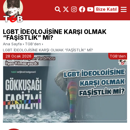
Bize Katıl
LGBT İDEOLOJİSİNE KARŞI OLMAK
“FAŞİSTLİK” Mİ?
Ana Sayfa
TGB'den
LGBT İDEOLOJİSİNE KARŞI OLMAK “FAŞİSTLİK” Mİ?
28 Ocak 2026
TGB'den