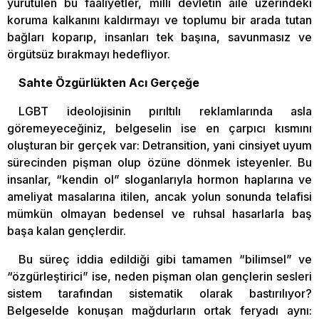
yürütülen bu faaliyetler, milli devletin aile üzerindeki
koruma kalkanını kaldırmayı ve toplumu bir arada tutan
bağları koparıp, insanları tek başına, savunmasız ve
örgütsüz bırakmayı hedefliyor.
Sahte Özgürlükten Acı Gerçeğe
LGBT ideolojisinin pırıltılı reklamlarında asla
göremeyeceğiniz, belgeselin ise en çarpıcı kısmını
oluşturan bir gerçek var: Detransition, yani cinsiyet uyum
sürecinden pişman olup özüne dönmek isteyenler. Bu
insanlar, “kendin ol” sloganlarıyla hormon haplarına ve
ameliyat masalarına itilen, ancak yolun sonunda telafisi
mümkün olmayan bedensel ve ruhsal hasarlarla baş
başa kalan gençlerdir.
Bu süreç iddia edildiği gibi tamamen “bilimsel” ve
“özgürleştirici” ise, neden pişman olan gençlerin sesleri
sistem tarafından sistematik olarak bastırılıyor?
Belgeselde konuşan mağdurların ortak feryadı aynı: