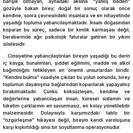
barışık olmayan, aynadaki aksine “yanlış beden”
gözüyle bakan birey; doğal bir sonuç olarak önce
kendine, sonra çevresindeki insanlara ve en nihayetinde
yaşadığı topluma yabancılaşmaktadır. İnsanı doğasından
koparan bu süreç, sadece bir kimlik karmaşası değil,
beraberinde ağır psikolojik faturalar getiren bir yıkım
silsilesidir.
Cinsiyetine yabancılaştırılan bireyin yaşadığı bu derin
iç kavga; bunalımları, şiddet eğilimini, madde ve alkol
bağımlılığını tetikleyen en önemli unsurlardan biridir.
“Kendini bulma” vaadiyle çıkılan bu yolun sonunda, birey
toplumun dayanışma bağlarından koparılarak yapayalnız
bırakılmaktadır. Çünkü köksüzleşen, kendine ve
değerlerine yabancılaşan insan; küresel sistemin ve
tüketim çarklarının en savunmasız, en kolay yönetilebilir
malzemesidir. Dolayısıyla karşımızdaki tablo bir
“özgürleşme” hikayesi değil, bireyin kendi varoluşuna
karşı kışkırtıldığı sinsi bir soyutlanma operasyonudur.