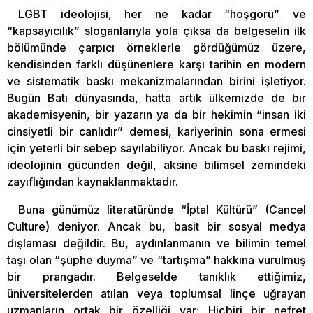
LGBT ideolojisi, her ne kadar “hoşgörü” ve
“kapsayıcılık” sloganlarıyla yola çıksa da belgeselin ilk
bölümünde çarpıcı örneklerle gördüğümüz üzere,
kendisinden farklı düşünenlere karşı tarihin en modern
ve sistematik baskı mekanizmalarından birini işletiyor.
Bugün Batı dünyasında, hatta artık ülkemizde de bir
akademisyenin, bir yazarın ya da bir hekimin “insan iki
cinsiyetli bir canlıdır” demesi, kariyerinin sona ermesi
için yeterli bir sebep sayılabiliyor. Ancak bu baskı rejimi,
ideolojinin gücünden değil, aksine bilimsel zemindeki
zayıflığından kaynaklanmaktadır.
Buna günümüz literatüründe “İptal Kültürü” (Cancel
Culture) deniyor. Ancak bu, basit bir sosyal medya
dışlaması değildir. Bu, aydınlanmanın ve bilimin temel
taşı olan “şüphe duyma” ve “tartışma” hakkına vurulmuş
bir prangadır. Belgeselde tanıklık ettiğimiz,
üniversitelerden atılan veya toplumsal linçe uğrayan
uzmanların ortak bir özelliği var: Hiçbiri bir nefret