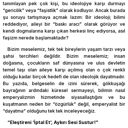
tanımlayan pek çok kişi, bu ideolojiye karşı durmayı
“gericilik” veya “faşistlik” olarak kodluyor. Ancak burada
şu soruyu tartışmaya açmak lazım: Bir ideoloji; bilimi
reddediyor, aileyi bir “baskı aracı” olarak görüyor ve
kendi dogmalarına karşı çıkan herkesi linç ediyorsa, asıl
faşizm nerede başlamaktadır?
Bizim meselemiz, tek tek bireylerin yaşam tarzı veya
şahsi tercihleri değildir. Bizim meselemiz; insan
doğasına, çocukların saf dünyasına ve ulus devletin
temel taşı olan aileye karşı açılmış olan o çok renkli
olduğu kadar birçok hedefi de olan ideolojik dayatmadır.
Bu yazıda, belgeselin de izini sürerek, gökkuşağı
bayrağının ardındaki küresel sermayeyi, bilimin nasıl
emperyalizmin hizmetinde siyasallaştığını ve bu
kuşatmanın neden bir “özgürlük” değil, emperyalist bir
“dayatma” olduğunu tek tek inceleyeceğiz.
“Eleştireni ‘İptal Et’, Aykırı Sesi Sustur!”