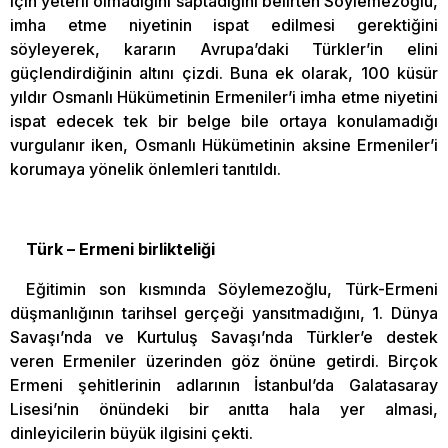
için yeterli olmadığını saptadığını belirten Söylemezoğlu,
imha etme niyetinin ispat edilmesi gerektiğini
söyleyerek, kararın Avrupa’daki Türkler’in elini
güçlendirdiğinin altını çizdi. Buna ek olarak, 100 küsür
yıldır Osmanlı Hükümetinin Ermeniler’i imha etme niyetini
ispat edecek tek bir belge bile ortaya konulamadığı
vurgulanır iken, Osmanlı Hükümetinin aksine Ermeniler’i
korumaya yönelik önlemleri tanıtıldı.
Türk – Ermeni birlikteliği
Eğitimin son kısmında Söylemezoğlu, Türk-Ermeni
düşmanlığının tarihsel gerçeği yansıtmadığını, 1. Dünya
Savaşı’nda ve Kurtuluş Savaşı’nda Türkler’e destek
veren Ermeniler üzerinden göz önüne getirdi. Birçok
Ermeni şehitlerinin adlarının İstanbul’da Galatasaray
Lisesi’nin önündeki bir anıtta hala yer almasi,
dinleyicilerin büyük ilgisini çekti.