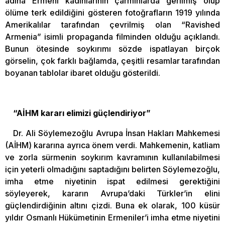
adına Ermeni kadınlarının çarmıhlarda gerilmiş olup
ölüme terk edildiğini gösteren fotoğrafların 1919 yılında
Amerikalılar tarafından çevrilmiş olan “Ravished
Armenia” isimli propaganda filminden olduğu açıklandı.
Bunun ötesinde soykırımı sözde ispatlayan birçok
görselin, çok farklı bağlamda, çeşitli resamlar tarafından
boyanan tablolar ibaret olduğu gösterildi.
“AİHM kararı elimizi güçlendiriyor”
Dr. Ali Söylemezoğlu Avrupa İnsan Hakları Mahkemesi
(AİHM) kararına ayrıca önem verdi. Mahkemenin, katliam
ve zorla sürmenin soykırım kavramının kullanılabilmesi
için yeterli olmadığını saptadığını belirten Söylemezoğlu,
imha etme niyetinin ispat edilmesi gerektiğini
söyleyerek, kararın Avrupa’daki Türkler’in elini
güçlendirdiğinin altını çizdi. Buna ek olarak, 100 küsür
yıldır Osmanlı Hükümetinin Ermeniler’i imha etme niyetini