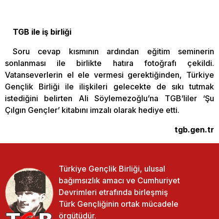
TGB ile iş birliği
Soru cevap kısmının ardından eğitim seminerin
sonlanması ile birlikte hatıra fotoğrafı çekildi.
Vatanseverlerin el ele vermesi gerektiğinden, Türkiye
Gençlik Birliği ile ilişkileri gelecekte de sıkı tutmak
istediğini belirten Ali Söylemezoğlu’na TGB’liler ‘Şu
Çılgın Gençler’ kitabını imzalı olarak hediye etti.
tgb.gen.tr
Türkiye Gençlik Birliği, ulusal
bağımsızlık amacı ve Cumhuriyet
Devrimleri etrafında birleşmiş
Türk Gençliğinin ortak mücadele
örgütüdür.