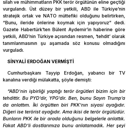
silah ve mühimmatların PKK terör örgütünün eline geçtiği
vurgulandı. Üst düzey bir yetkili, ABD ile Türkiye’nin
stratejik ortak ve NATO müttefiki olduğunu belirtirken,
“Bunu, ileride önlerine koymak için yapıyoruz” dedi.
Gazete Habertürk’ten Bülent Aydemir’in haberine göre
yetkili, ABD’nin Türkiye açısından resmen, ‘tehdit’ olarak
tanımlanmasının şu aşamada söz konusu olmadığını
vurguladı.
SİNYALİ ERDOĞAN VERMİŞTİ
Cumhurbaşkanı Tayyip Erdoğan, yabancı bir TV
kanalına verdiği mülakatta, şöyle demişti:
“ABD’nin işbirliği yaptığı terör örgütleri bizim için bir
tehdittir. Bu PYD’dir, YPG’dir. Ben, bunu Sayın Trump’a
da anlattım. İki örgütten biri PKK’nın siyasi ayağıdır.
Diğeri ise terörist ayağıdır. Ama ikisi de terör örgütüdür.
Bunların PKK ile bir arada olduğunu belgelerle anlattık.
Fakat ABD’li dostlarımıza bunu anlatamadık. Her şeyi