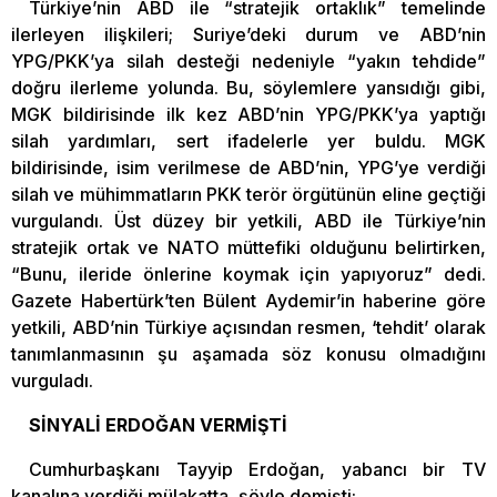
Türkiye’nin ABD ile “stratejik ortaklık” temelinde
ilerleyen ilişkileri; Suriye’deki durum ve ABD’nin
YPG/PKK’ya silah desteği nedeniyle “yakın tehdide”
doğru ilerleme yolunda. Bu, söylemlere yansıdığı gibi,
MGK bildirisinde ilk kez ABD’nin YPG/PKK’ya yaptığı
silah yardımları, sert ifadelerle yer buldu. MGK
bildirisinde, isim verilmese de ABD’nin, YPG’ye verdiği
silah ve mühimmatların PKK terör örgütünün eline geçtiği
vurgulandı. Üst düzey bir yetkili, ABD ile Türkiye’nin
stratejik ortak ve NATO müttefiki olduğunu belirtirken,
“Bunu, ileride önlerine koymak için yapıyoruz” dedi.
Gazete Habertürk’ten Bülent Aydemir’in haberine göre
yetkili, ABD’nin Türkiye açısından resmen, ‘tehdit’ olarak
tanımlanmasının şu aşamada söz konusu olmadığını
vurguladı.
SİNYALİ ERDOĞAN VERMİŞTİ
Cumhurbaşkanı Tayyip Erdoğan, yabancı bir TV
kanalına verdiği mülakatta, şöyle demişti: