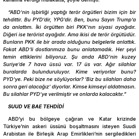
“ABD’nin işbirliği yaptığı terör örgütleri bizim için bir
tehdittir. Bu PYD’dir, YPG’dir. Ben, bunu Sayın Trump’a
da anlattım. İki örgütten biri PKK’nın siyasi ayağıdır.
Diğeri ise terörist ayağıdır. Ama ikisi de terör örgütüdür.
Bunların PKK ile bir arada olduğunu belgelerle anlattık.
Fakat ABD’li dostlarımıza bunu anlatamadık. Her şeyi
temin ettiklerini biliyoruz. Şu anda ABD’nin kuzey
Suriye’de 7 hava üssü var. 17 üs var. Ağır silahlar
buralarda bulunduruluyor. Kime veriyorlar bunu?
PYD’ye. Peki bize ne söylüyorlar? ‘Biz bu silahları daha
sonra geri alacağız’ diyorlar. Kimse kimseyi aldatmasın.
Bu silahlar PYD’ye verilmiştir ve onlarda kalacaktır.”
SUUD VE BAE TEHDİDİ
ABD’yi bu bölgeye çağıran ve Katar krizinde
Türkiye’nin askeri üssünü boşaltmasını isteyen Suudi
Arabistan ile Birleşik Arap Emirlikleri’nin sergiledikleri