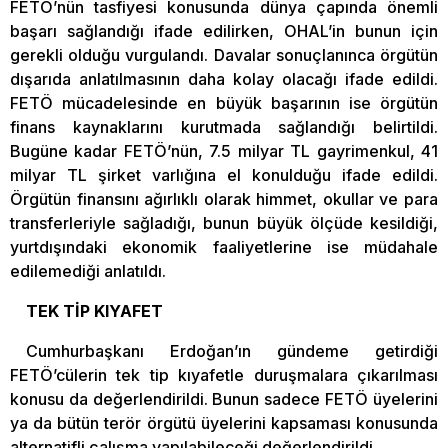
FETÖ’nün tasfiyesi konusunda dünya çapında önemli
başarı sağlandığı ifade edilirken, OHAL’in bunun için
gerekli olduğu vurgulandı. Davalar sonuçlanınca örgütün
dışarıda anlatılmasının daha kolay olacağı ifade edildi.
FETÖ mücadelesinde en büyük başarının ise örgütün
finans kaynaklarını kurutmada sağlandığı belirtildi.
Bugüne kadar FETÖ’nün, 7.5 milyar TL gayrimenkul, 41
milyar TL şirket varlığına el konulduğu ifade edildi.
Örgütün finansını ağırlıklı olarak himmet, okullar ve para
transferleriyle sağladığı, bunun büyük ölçüde kesildiği,
yurtdışındaki ekonomik faaliyetlerine ise müdahale
edilemediği anlatıldı.
TEK TİP KIYAFET
Cumhurbaşkanı Erdoğan’ın gündeme getirdiği
FETÖ’cülerin tek tip kıyafetle duruşmalara çıkarılması
konusu da değerlendirildi. Bunun sadece FETÖ üyelerini
ya da bütün terör örgütü üyelerini kapsaması konusunda
alternatifli çalışma yapılabileceği değerlendirildi.