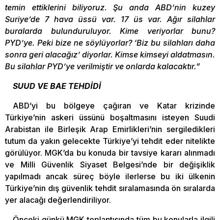
temin ettiklerini biliyoruz. Şu anda ABD’nin kuzey
Suriye’de 7 hava üssü var. 17 üs var. Ağır silahlar
buralarda bulunduruluyor. Kime veriyorlar bunu?
PYD’ye. Peki bize ne söylüyorlar? ‘Biz bu silahları daha
sonra geri alacağız’ diyorlar. Kimse kimseyi aldatmasın.
Bu silahlar PYD’ye verilmiştir ve onlarda kalacaktır.”
SUUD VE BAE TEHDİDİ
ABD’yi bu bölgeye çağıran ve Katar krizinde
Türkiye’nin askeri üssünü boşaltmasını isteyen Suudi
Arabistan ile Birleşik Arap Emirlikleri’nin sergiledikleri
tutum da yakın gelecekte Türkiye’yi tehdit eder nitelikte
görülüyor. MGK’da bu konuda bir tavsiye kararı alınmadı
ve Milli Güvenlik Siyaset Belgesi’nde bir değişiklik
yapılmadı ancak süreç böyle ilerlerse bu iki ülkenin
Türkiye’nin dış güvenlik tehdit sıralamasında ön sıralarda
yer alacağı değerlendiriliyor.
Önceki günkü MGK toplantısında tüm bu konularla ilgili