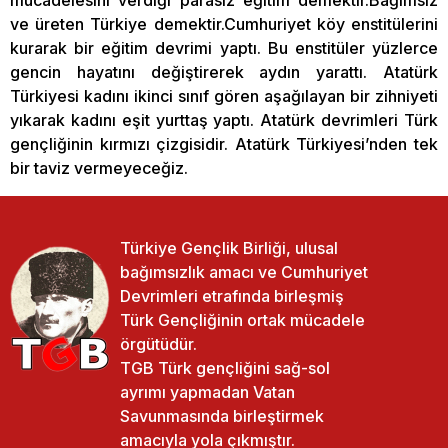
mücadelesini verdiği parasız eğitim demektir.Bağımsız
ve üreten Türkiye demektir.Cumhuriyet köy enstitülerini
kurarak bir eğitim devrimi yaptı. Bu enstitüler yüzlerce
gencin hayatını değiştirerek aydın yarattı. Atatürk
Türkiyesi kadını ikinci sınıf gören aşağılayan bir zihniyeti
yıkarak kadını eşit yurttaş yaptı. Atatürk devrimleri Türk
gençliğinin kırmızı çizgisidir. Atatürk Türkiyesi’nden tek
bir taviz vermeyeceğiz.
Türkiye Gençlik Birliği, ulusal
bağımsızlık amacı ve Cumhuriyet
Devrimleri etrafında birleşmiş
Türk Gençliğinin ortak mücadele
örgütüdür.
TGB Türk gençliğini sağ-sol
ayrımı yapmadan Vatan
Savunmasında birleştirmek
amacıyla yola çıkmıştır.