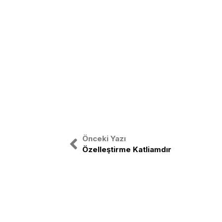
Önceki Yazı
Özelleştirme Katliamdır
Türkiye Gençlik Birliği, ulusal bağıms
etrafında birleşmiş Türk Gençliğinin o
TGB Türk gençliğini sağ-sol ayrımı 
birleştirmek amacıyla yola çıkmıştır.