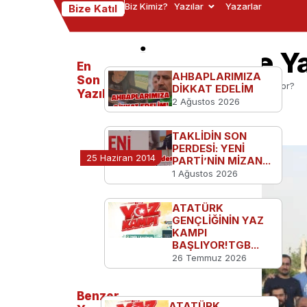
Biz Kimiz?
Yazılar
Yazarlar
Bize Katıl
TGB İran’da Ne Y
En
AHBAPLARIMIZA
Son
Ana Sayfa
TGB'den
TGB İran’da Ne Yapıyor?
DİKKAT EDELİM
Yazılanlar
2 Ağustos 2026
TAKLİDİN SON
PERDESİ: YENİ
25 Haziran 2014
PARTİ’NİN MİZAN...
1 Ağustos 2026
ATATÜRK
GENÇLİĞİNİN YAZ
KAMPI
BAŞLIYOR!TGB...
26 Temmuz 2026
Benzer
ATATÜRK