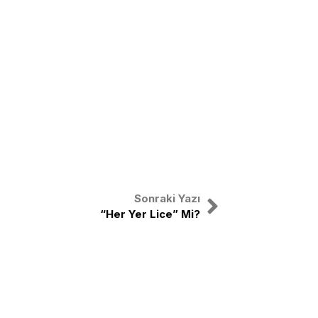
Sonraki Yazı
“Her Yer Lice” Mi?
nal
X
Instagram
Facebook
Youtube