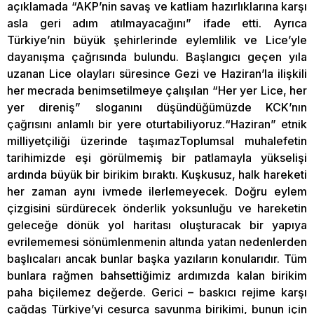
açıklamada “AKP’nin savaş ve katliam hazırlıklarına karşı
asla geri adım atılmayacağını” ifade etti. Ayrıca
Türkiye’nin büyük şehirlerinde eylemlilik ve Lice’yle
dayanışma çağrısında bulundu. Başlangıcı geçen yıla
uzanan Lice olayları süresince Gezi ve Haziran’la ilişkili
her mecrada benimsetilmeye çalışılan “Her yer Lice, her
yer direniş” sloganını düşündüğümüzde KCK’nın
çağrısını anlamlı bir yere oturtabiliyoruz.“Haziran” etnik
milliyetçiliği üzerinde taşımazToplumsal muhalefetin
tarihimizde eşi görülmemiş bir patlamayla yükselişi
ardında büyük bir birikim bıraktı. Kuşkusuz, halk hareketi
her zaman aynı ivmede ilerlemeyecek. Doğru eylem
çizgisini sürdürecek önderlik yoksunluğu ve hareketin
geleceğe dönük yol haritası oluşturacak bir yapıya
evrilememesi sönümlenmenin altında yatan nedenlerden
başlıcaları ancak bunlar başka yazıların konularıdır. Tüm
bunlara rağmen bahsettiğimiz ardımızda kalan birikim
paha biçilemez değerde. Gerici – baskıcı rejime karşı
çağdaş Türkiye’yi cesurca savunma birikimi, bunun için