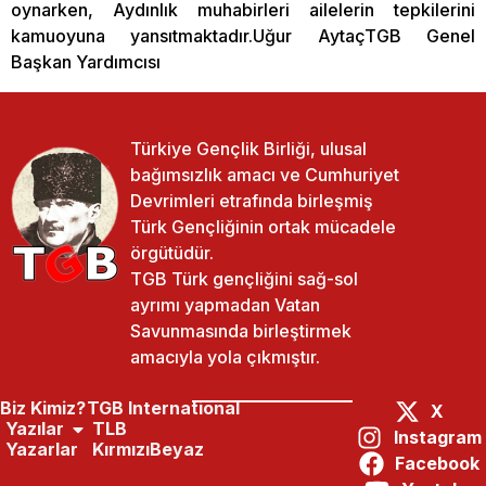
oynarken, Aydınlık muhabirleri ailelerin tepkilerini
kamuoyuna yansıtmaktadır.Uğur AytaçTGB Genel
Başkan Yardımcısı
Türkiye Gençlik Birliği, ulusal
bağımsızlık amacı ve Cumhuriyet
Devrimleri etrafında birleşmiş
Türk Gençliğinin ortak mücadele
örgütüdür.
TGB Türk gençliğini sağ-sol
ayrımı yapmadan Vatan
Savunmasında birleştirmek
amacıyla yola çıkmıştır.
Biz Kimiz?
TGB International
X
Yazılar
TLB
Instagram
Yazarlar
KırmızıBeyaz
Facebook
Paylaş:
Önceki Yazı
Sonraki Yazı