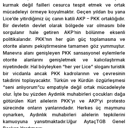
kurmak değil failleri cesurca tespit etmek ve ortak
mücadeleyi örmeye koyulmaktır. Geçen yıldan bu yana
Lice’de yitirdiğimiz üç canın katili AKP – PKK ortaklığıdır.
Bir devletin devlet olarak bölgede var olmasını bile
sorgulanır hale getiren AKP’nin bölünme eksenli
politikalarıdır. PKK’nın her gün güç toplamasına ve
otorite alanını pekiştirmesine tamamen göz yummuştur.
Manevra alanı genişleyen PKK sansasyonel eylemlerle
otorite alanlarını genişletmek ve kalıcılaştırmak
niyetindedir. Hal böyleyken “her yer Lice” sloganı turistik
bir vicdanla ancak PKK kadrolarının ve çevresinin
takdirini toplayacaktır. Türkün ve Kürdün özgürleşmesi
“seni anlıyorum”cu empatiyle değil ortak mücadeleyle
olur. İşte bu yüzden Aydınlık muhabirleri çocukları dağa
götürülen Kürt ailelerin PKK’yı ve AKP’yi protesto
sürecinde onların yanlarındadır. Herkes üç maymunu
oynarken, Aydınlık muhabirleri ailelerin tepkilerini
kamuoyuna yansıtmaktadır.Uğur AytaçTGB Genel