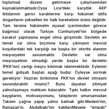
toplumsal düzeni getirmeye çalışmasından
kaynaklanmaktadır.Oysa Lice’deki karşıtlık AKP
iktidarının gerici karakterine karşı hükümet istifa
sloganlarını yükselten bir halk hareketinin ürünü değildir.
Tam tersine hükümetin siyasal içeriminden görece
bağımsız olarak Türkiye Cumhuriyeti’nin bölgede
karakol yapmasına engel olma girişimidir. Devletin en
temel var olma biçimine karşı çıkmanın mevcut
koşullardaki tek karşılığı ise başka bir otorite alanının
meşruiyetini savunmaktır. Devletin var olma
meşruiyetinin olmadığı yerde başka bir devletin
(PKK’nın) varlığı meşru kılınmak istenmektedir. Eylemin
temel gidişatı baştan aşağı budur. Öyleyse sormak
gerekiyor: Haziran birikimine PKK’nın devlet olmasını
savundurabilir misiniz? Bunu dayatan zihniyet
yalnızlaşmaya mahkum kalacaktır. Tıpkı halkın mevcut
kaygılarını, motivasyonunu, taleplerini umursamadan
Taksim çağrısı yapıp yalnız kalmak gibi.Medeni’nin,
Ramazan’ın, Abdülbaki’nin katilleriMesele “empati”