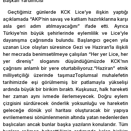
Başkan Yardımcısı
Geçtiğimiz günlerde KCK Lice’ye ilişkin yaptığı
açıklamada “AKP’nin savaş ve katliam hazırlıklarına karşı
asla geri adım atılmayacağını” ifade etti. Ayrıca
Türkiye’nin büyük şehirlerinde eylemlilik ve Lice’yle
dayanışma çağrısında bulundu. Başlangıcı geçen yıla
uzanan Lice olayları süresince Gezi ve Haziran’la ilişkili
her mecrada benimsetilmeye çalışılan “Her yer Lice, her
yer direniş” sloganını düşündüğümüzde KCK’nın
çağrısını anlamlı bir yere oturtabiliyoruz.“Haziran” etnik
milliyetçiliği üzerinde taşımazToplumsal muhalefetin
tarihimizde eşi görülmemiş bir patlamayla yükselişi
ardında büyük bir birikim bıraktı. Kuşkusuz, halk hareketi
her zaman aynı ivmede ilerlemeyecek. Doğru eylem
çizgisini sürdürecek önderlik yoksunluğu ve hareketin
geleceğe dönük yol haritası oluşturacak bir yapıya
evrilememesi sönümlenmenin altında yatan nedenlerden
başlıcaları ancak bunlar başka yazıların konularıdır. Tüm