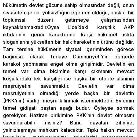
hükümetin devlet gücüne sahip olmasından değil, onun
siyaseten gerici, yolsuzluğun egemen olduğu, baskıcı bir
toplumsal düzeni getirmeye çalışmasından
kaynaklanmaktadır.Oysa Lice’deki karşıtlık AKP
iktidarının gerici karakterine karşı hükümet istifa
sloganlarını yükselten bir halk hareketinin ürünü değildir.
Tam tersine hükümetin siyasal içeriminden görece
bağımsız olarak Türkiye Cumhuriyeti’nin bölgede
karakol yapmasına engel olma girişimidir. Devletin en
temel var olma biçimine karşı çıkmanın mevcut
koşullardaki tek karşılığı ise başka bir otorite alanının
meşruiyetini savunmaktır. Devletin var olma
meşruiyetinin olmadığı yerde başka bir devletin
(PKK’nın) varlığı meşru kılınmak istenmektedir. Eylemin
temel gidişatı baştan aşağı budur. Öyleyse sormak
gerekiyor: Haziran birikimine PKK’nın devlet olmasını
savundurabilir misiniz? Bunu dayatan zihniyet
yalnızlaşmaya mahkum kalacaktır. Tıpkı halkın mevcut