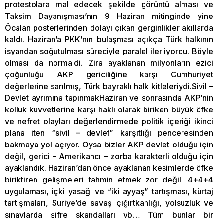
protestolara mal edecek şekilde görüntü alması ve
Taksim Dayanışması’nın 9 Haziran mitinginde yine
Öcalan posterlerinden dolayı çıkan gerginlikler akıllarda
kaldı. Haziran’a PKK’nın bulaşması açıkça Türk halkının
isyandan soğutulması süreciyle paralel ilerliyordu. Böyle
olması da normaldi. Zira ayaklanan milyonların ezici
çoğunluğu AKP gericiliğine karşı Cumhuriyet
değerlerine sarılmış, Türk bayraklı halk kitleleriydi.Sivil –
Devlet ayrımına tapınmakHaziran ve sonrasında AKP’nin
kolluk kuvvetlerine karşı haklı olarak biriken büyük öfke
ve nefret olayları değerlendirmede politik içeriği ikinci
plana iten “sivil – devlet” karşıtlığı penceresinden
bakmaya yol açıyor. Oysa bizler AKP devlet olduğu için
değil, gerici – Amerikancı – zorba karakterli olduğu için
ayaklandık. Haziran’dan önce ayaklanan kesimlerde öfke
biriktiren gelişmeleri tahmin etmek zor değil. 4+4+4
uygulaması, içki yasağı ve “iki ayyaş” tartışması, kürtaj
tartışmaları, Suriye’de savaş çığırtkanlığı, yolsuzluk ve
sınavlarda şifre skandalları vb… Tüm bunlar bir