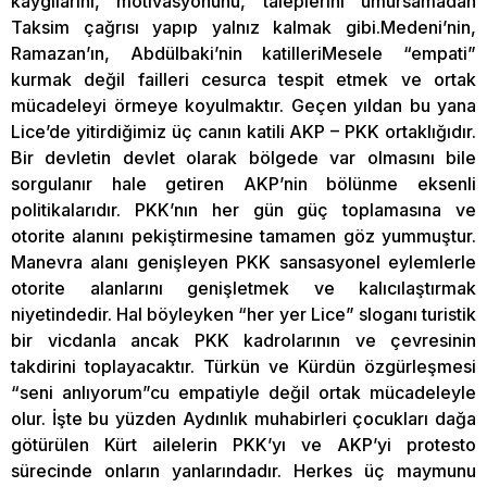
kaygılarını, motivasyonunu, taleplerini umursamadan
Taksim çağrısı yapıp yalnız kalmak gibi.Medeni’nin,
Ramazan’ın, Abdülbaki’nin katilleriMesele “empati”
kurmak değil failleri cesurca tespit etmek ve ortak
mücadeleyi örmeye koyulmaktır. Geçen yıldan bu yana
Lice’de yitirdiğimiz üç canın katili AKP – PKK ortaklığıdır.
Bir devletin devlet olarak bölgede var olmasını bile
sorgulanır hale getiren AKP’nin bölünme eksenli
politikalarıdır. PKK’nın her gün güç toplamasına ve
otorite alanını pekiştirmesine tamamen göz yummuştur.
Manevra alanı genişleyen PKK sansasyonel eylemlerle
otorite alanlarını genişletmek ve kalıcılaştırmak
niyetindedir. Hal böyleyken “her yer Lice” sloganı turistik
bir vicdanla ancak PKK kadrolarının ve çevresinin
takdirini toplayacaktır. Türkün ve Kürdün özgürleşmesi
“seni anlıyorum”cu empatiyle değil ortak mücadeleyle
olur. İşte bu yüzden Aydınlık muhabirleri çocukları dağa
götürülen Kürt ailelerin PKK’yı ve AKP’yi protesto
sürecinde onların yanlarındadır. Herkes üç maymunu