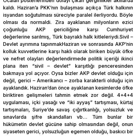
Öcalan posterlerinden dolayı çıkan gerginlikler akıllarda
kaldı. Haziran’a PKK’nın bulaşması açıkça Türk halkının
isyandan soğutulması süreciyle paralel ilerliyordu. Böyle
olması da normaldi. Zira ayaklanan milyonların ezici
çoğunluğu AKP gericiliğine karşı Cumhuriyet
değerlerine sarılmış, Türk bayraklı halk kitleleriydi.Sivil –
Devlet ayrımına tapınmakHaziran ve sonrasında AKP’nin
kolluk kuvvetlerine karşı haklı olarak biriken büyük öfke
ve nefret olayları değerlendirmede politik içeriği ikinci
plana iten “sivil – devlet” karşıtlığı penceresinden
bakmaya yol açıyor. Oysa bizler AKP devlet olduğu için
değil, gerici – Amerikancı – zorba karakterli olduğu için
ayaklandık. Haziran’dan önce ayaklanan kesimlerde öfke
biriktiren gelişmeleri tahmin etmek zor değil. 4+4+4
uygulaması, içki yasağı ve “iki ayyaş” tartışması, kürtaj
tartışmaları, Suriye’de savaş çığırtkanlığı, yolsuzluk ve
sınavlarda şifre skandalları vb… Tüm bunlar bir
hükümetin devlet gücüne sahip olmasından değil, onun
siyaseten gerici, yolsuzluğun egemen olduğu, baskıcı bir