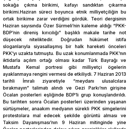
sokağa çıkma birikimi, kafayı sandıktan çıkarma
birikimi.Haziran süreci boyunca etnik milliyetçiliğin bu
ortak birikime zarar verdiğini gördük. Teori dergisinin
Haziran sayısında Özer Sürmeli’nin kaleme aldığı “PKK-
BDP’nin direniş kırıcılığı” başlıklı makale tarihe not
düşecek niteliktedir. Doğrudan hükümet istifa
sloganlarıyla siyasallaşmış bir halk hareketi önceleri
PKK’yı uzakta tutmuştu. Bu uzak konumlanmada PKK’nın
iktidarla açılım ortağı olması kadar Türk Bayrağı ve
Mustafa Kemal portresi gibi milliyetçi ögelerin
ayaklanmaya rengini vermesi de etkiliydi. 7 Haziran 2013
tarihli İmralı ziyaretiyle “meydanı ulusalcılara
bırakmayın” talimatı alındı ve Gezi Parkı’nın girişine
Öcalan posterleri eşliğinde BDP’li grup konuşlandırıldı.
Bu tarihten sonra Öcalan posterleri üzerinden yaşanan
sürtüşmeler, anaakım medyanın sürekli PKK simgelerini
protestolara mal edecek şekilde görüntü alması ve
Taksim Dayanışması’nın 9 Haziran mitinginde yine