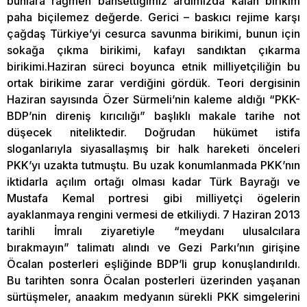
bunlara rağmen bahsettiğimiz ardımızda kalan birikim
paha biçilemez değerde. Gerici – baskıcı rejime karşı
çağdaş Türkiye’yi cesurca savunma birikimi, bunun için
sokağa çıkma birikimi, kafayı sandıktan çıkarma
birikimi.Haziran süreci boyunca etnik milliyetçiliğin bu
ortak birikime zarar verdiğini gördük. Teori dergisinin
Haziran sayısında Özer Sürmeli’nin kaleme aldığı “PKK-
BDP’nin direniş kırıcılığı” başlıklı makale tarihe not
düşecek niteliktedir. Doğrudan hükümet istifa
sloganlarıyla siyasallaşmış bir halk hareketi önceleri
PKK’yı uzakta tutmuştu. Bu uzak konumlanmada PKK’nın
iktidarla açılım ortağı olması kadar Türk Bayrağı ve
Mustafa Kemal portresi gibi milliyetçi ögelerin
ayaklanmaya rengini vermesi de etkiliydi. 7 Haziran 2013
tarihli İmralı ziyaretiyle “meydanı ulusalcılara
bırakmayın” talimatı alındı ve Gezi Parkı’nın girişine
Öcalan posterleri eşliğinde BDP’li grup konuşlandırıldı.
Bu tarihten sonra Öcalan posterleri üzerinden yaşanan
sürtüşmeler, anaakım medyanın sürekli PKK simgelerini