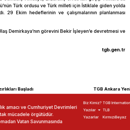
ü’nün Türk ordusu ve Türk milleti için İstiklale giden yolda
ı. 29 Ekim hedeflerinin ve çalışmalarının planlanması
 Ulaş Demirkaya’nın görevini Bekir İşleyen’e devretmesi ve
tgb.gen.tr
rlıkları Başladı
TGB Ankara Yeni
Biz Kimiz?
TGB Internatio
ızlık amacı ve Cumhuriyet Devrimleri
Yazılar
TLB
rtak mücadele örgütüdür.
Yazarlar
KırmızıBeyaz
yapmadan Vatan Savunmasında