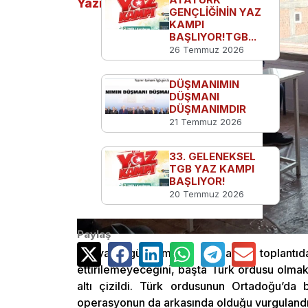
Yazılar
GENÇLİĞİNİN YAZ
KAMPI
BAŞLIYOR!TGB...
26 Temmuz 2026
DÜŞMANIMIN
DÜŞMANI
DÜŞMANIMDIR
21 Temmuz 2026
33. GELENEKSEL
TGB YAZ KAMPI
BAŞLIYOR!
20 Temmuz 2026
Paylaş
Siyasi gündem ile başlayan toplantıda
ettirilemeyeceğini, başta Türk ordusu olmak
altı çizildi. Türk ordusunun Ortadoğu’da ba
operasyonun da arkasında olduğu vurgulandı