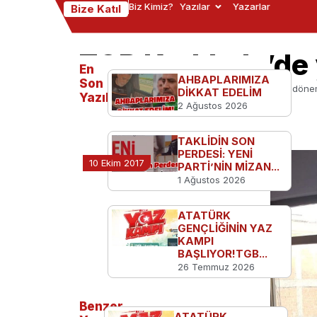
Biz Kimiz?
Yazılar
Yazarlar
Bize Katıl
TGB Kırıkkale’de
En
AHBAPLARIMIZA
Son
Ana Sayfa
TGB'den
TGB Kırıkkale’de yeni dön
DİKKAT EDELİM
Yazılanlar
2 Ağustos 2026
TAKLİDİN SON
PERDESİ: YENİ
10 Ekim 2017
PARTİ’NİN MİZAN...
1 Ağustos 2026
ATATÜRK
GENÇLİĞİNİN YAZ
KAMPI
BAŞLIYOR!TGB...
26 Temmuz 2026
Benzer
ATATÜRK