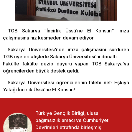
TGB Sakarya “İncirlik Üssü’ne El Konsun” imza
çalışmasına hız kesmeden devam ediyor.
Sakarya Üniversitesi’nde imza çalışmasını sürdüren
TGB üyeleri afişlerle Sakarya Üniversitesi’ni donattı.
Fakülte fakülte gezip duyuru yapan TGB Sakarya’ya
öğrencilerden büyük destek geldi.
Sakarya Üniversitesi öğrencilerinin talebi net: Eşkıya
Yatağı İncirlik Üssü’ne El Konsun!
Türkiye Gençlik Birliği, ulusal
bağımsızlık amacı ve Cumhuriyet
Devrimleri etrafında birleşmiş