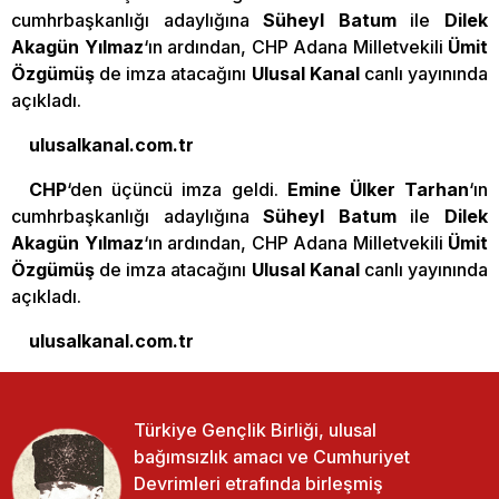
cumhrbaşkanlığı adaylığına
Süheyl Batum
ile
Dilek
Akagün Yılmaz
‘ın ardından, CHP Adana Milletvekili
Ümit
Özgümüş
de imza atacağını
Ulusal Kanal
canlı yayınında
açıkladı.
ulusalkanal.com.tr
CHP
‘den üçüncü imza geldi.
Emine Ülker Tarhan
‘ın
cumhrbaşkanlığı adaylığına
Süheyl Batum
ile
Dilek
Akagün Yılmaz
‘ın ardından, CHP Adana Milletvekili
Ümit
Özgümüş
de imza atacağını
Ulusal Kanal
canlı yayınında
açıkladı.
ulusalkanal.com.tr
Türkiye Gençlik Birliği, ulusal
bağımsızlık amacı ve Cumhuriyet
Devrimleri etrafında birleşmiş