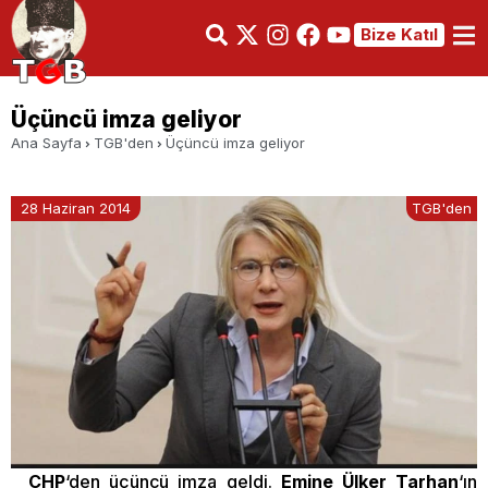
Bize Katıl
Üçüncü imza geliyor
Ana Sayfa
TGB'den
Üçüncü imza geliyor
28 Haziran 2014
TGB'den
CHP
‘den üçüncü imza geldi.
Emine Ülker Tarhan
‘ın