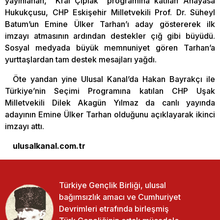
yayınlanan, “Kral Çıplak” programına katılan Anayasa
Hukukçusu, CHP Eskişehir Milletvekili Prof. Dr. Süheyl
Batum’un Emine Ülker Tarhan’ı aday göstererek ilk
imzayı atmasının ardından destekler çığ gibi büyüdü.
Sosyal medyada büyük memnuniyet gören Tarhan’a
yurttaşlardan tam destek mesajları yağdı.
Öte yandan yine Ulusal Kanal’da Hakan Bayrakçı ile
Türkiye’nin Seçimi Programına katılan CHP Uşak
Milletvekili Dilek Akagün Yılmaz da canlı yayında
adayının Emine Ülker Tarhan olduğunu açıklayarak ikinci
imzayı attı.
ulusalkanal.com.tr
Türkiye Gençlik Birliği, ulusal
bağımsızlık amacı ve Cumhuriyet
Devrimleri etrafında birleşmiş