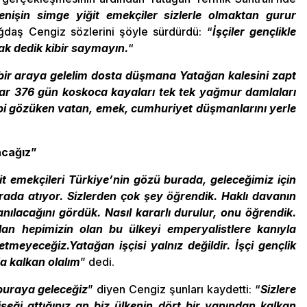
renişin simge yiğit emekçiler sizlerle olmaktan gurur
daş Cengiz sözlerini şöyle sürdürdü: “
İşçiler gençlikle
ak dedik kibir saymayın.
“
bir araya gelelim dosta düşmana Yatağan kalesini zapt
lar 376 gün koskoca kayaları tek tek yağmur damlaları
ibi gözüken vatan, emek, cumhuriyet düşmanlarını yerle
acağız”
it emekçileri Türkiye’nin gözü burada, geleceğimiz için
rada atıyor. Sizlerden çok şey öğrendik. Haklı davanın
zanılacağını gördük. Nasıl kararlı durulur, onu öğrendik.
 hepimizin olan bu ülkeyi emperyalistlere kanıyla
etmeyeceğiz.Yatağan işçisi yalnız değildir. İşçi gençlik
’a kalkan olalım
” dedi.
 buraya geleceğiz
” diyen Cengiz şunları kaydetti: “
Sizlere
şeği attığınız an biz ülkenin dört bir yanından kalkan