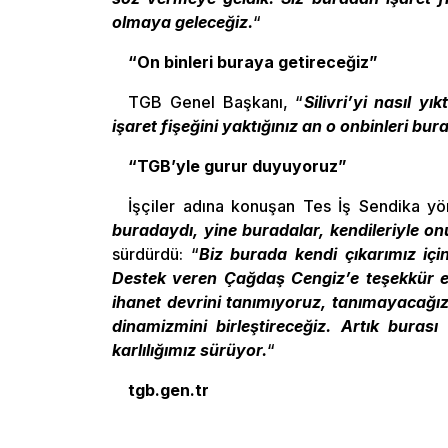
olmaya geleceğiz.
“
“On binleri buraya getireceğiz”
TGB Genel Başkanı, “
Silivri’yi nasıl y
işaret fişeğini yaktığınız an o onbinleri b
“TGB’yle gurur duyuyoruz”
İşçiler adına konuşan Tes İş Sendika yö
buradaydı, yine buradalar, kendileriyle 
sürdürdü: “
Biz burada kendi çıkarımız iç
Destek veren Çağdaş Cengiz’e teşekkür edi
ihanet devrini tanımıyoruz, tanımayacağız.
dinamizmini birleştireceğiz. Artık bura
karlılığımız sürüyor.
“
tgb.gen.tr