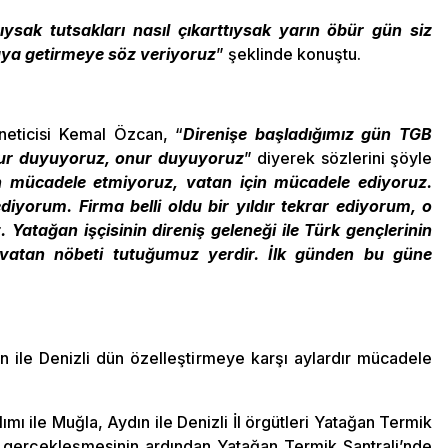
ıktıysak tutsakları nasıl çıkarttıysak yarın öbür gün siz
uraya getirmeye söz veriyoruz
” şeklinde konuştu.
neticisi Kemal Özcan, “
Direnişe başladığımız gün TGB
onur duyuyoruz, onur duyuyoruz
” diyerek sözlerini şöyle
in mücadele etmiyoruz, vatan için mücadele ediyoruz.
yorum. Firma belli oldu bir yıldır tekrar ediyorum, o
 Yatağan işçisinin direniş geleneği ile Türk gençlerinin
sı vatan nöbeti tutuğumuz yerdir. İlk günden bu güne
n ile Denizli dün özelleştirmeye karşı aylardır mücadele
ı ile Muğla, Aydın ile Denizli İl örgütleri Yatağan Termik
nın gerçekleşmesinin ardından Yatağan Termik Santrali’nde