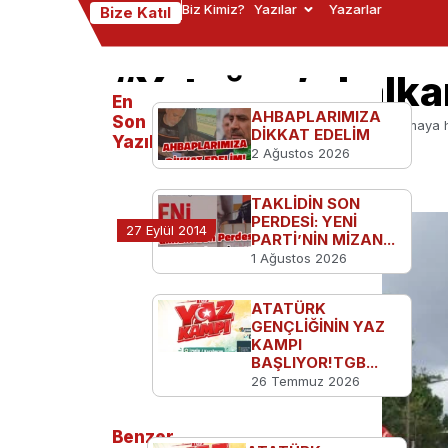
Biz Kimiz?
Yazılar
Yazarlar
Bize Katıl
“Yatağan’a kalka
En
AHBAPLARIMIZA
Son
Ana Sayfa
TGB'den
“Yatağan’a kalkan olmaya h
DİKKAT EDELİM
Yazılanlar
2 Ağustos 2026
TAKLİDİN SON
PERDESİ: YENİ
27 Eylül 2014
PARTİ’NİN MİZAN...
1 Ağustos 2026
ATATÜRK
GENÇLİĞİNİN YAZ
KAMPI
BAŞLIYOR!TGB...
26 Temmuz 2026
Benzer