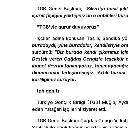
TGB Genel Başkanı, “
Silivri’yi nasıl y
işaret fişeğini yaktığınız an o onbinleri b
“TGB’yle gurur duyuyoruz”
İşçiler adına konuşan Tes İş Sendika yö
buradaydı, yine buradalar, kendileriyle 
sürdürdü: “
Biz burada kendi çıkarımız iç
Destek veren Çağdaş Cengiz’e teşekkür edi
ihanet devrini tanımıyoruz, tanımayacağız.
dinamizmini birleştireceğiz. Artık bura
karlılığımız sürüyor.
“
tgb.gen.tr
Türkiye Gençlik Birliği (TGB) Muğla, Aydı
eden Yatağan işçilerini ziyaret etti.
TGB Genel Başkanı Çağdaş Cengiz’in katılım
Santrali ile bağlı kömür ocaklarının satışı