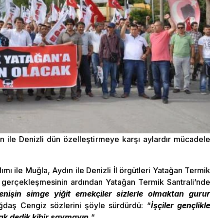
n ile Denizli dün özelleştirmeye karşı aylardır mücadele
ı ile Muğla, Aydın ile Denizli İl örgütleri Yatağan Termik
nın gerçekleşmesinin ardından Yatağan Termik Santrali’nde
renişin simge yiğit emekçiler sizlerle olmaktan gurur
daş Cengiz sözlerini şöyle sürdürdü: “
İşçiler gençlikle
ak dedik kibir saymayın.
“