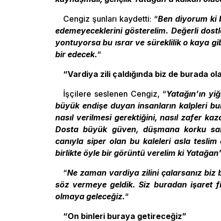
Cengiz şunları kaydetti: “
Ben diyorum ki 
edemeyeceklerini gösterelim. Değerli dost
yontuyorsa bu ısrar ve süreklilik o kaya g
bir edecek.
“
“Vardiya zili çaldığında biz de burada ol
İşçilere seslenen Cengiz, “
Yatağın’ın yiğ
büyük endişe duyan insanların kalpleri bu
nasıl verilmesi gerektiğini, nasıl zafer ka
Dosta büyük güven, düşmana korku salan
canıyla siper olan bu kaleleri asla teslim 
birlikte öyle bir görüntü verelim ki Yatağan
“
Ne zaman vardiya zilini çalarsanız biz
söz vermeye geldik. Siz buradan işaret fi
olmaya geleceğiz.
“
“On binleri buraya getireceğiz”