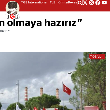
TGB International
TLB
KırmızıBeyaz
n olmaya hazırız”
azırız”
TGB'den