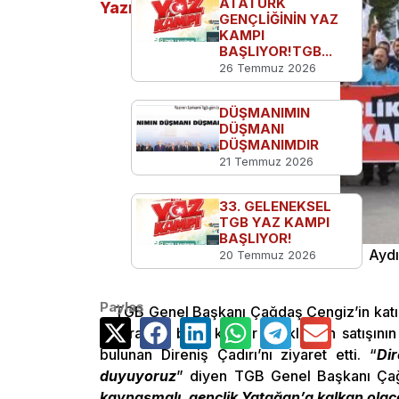
ATATÜRK
Yazılar
GENÇLİĞİNİN YAZ
KAMPI
BAŞLIYOR!TGB...
26 Temmuz 2026
DÜŞMANIMIN
DÜŞMANI
DÜŞMANIMDIR
21 Temmuz 2026
33. GELENEKSEL
TGB YAZ KAMPI
BAŞLIYOR!
Türkiye Gençlik Birliği (TGB) Muğla, Aydı
20 Temmuz 2026
eden Yatağan işçilerini ziyaret etti.
Paylaş
TGB Genel Başkanı Çağdaş Cengiz’in katılım
Santrali ile bağlı kömür ocaklarının satışı
bulunan Direniş Çadırı’nı ziyaret etti. “
Di
duyuyoruz
” diyen TGB Genel Başkanı Çağ
kaynaşmalı, gençlik Yatağan’a kalkan olac