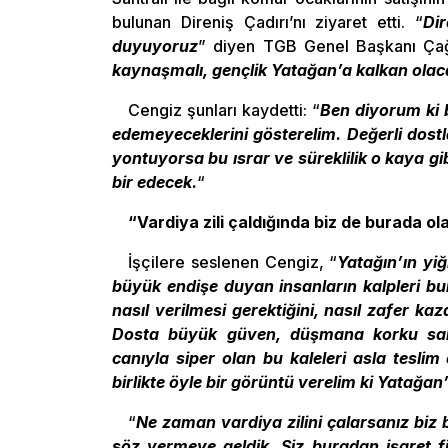
bulunan Direniş Çadırı’nı ziyaret etti. “
Di
duyuyoruz
” diyen TGB Genel Başkanı Çağ
kaynaşmalı, gençlik Yatağan’a kalkan olac
Cengiz şunları kaydetti: “
Ben diyorum ki 
edemeyeceklerini gösterelim. Değerli dost
yontuyorsa bu ısrar ve süreklilik o kaya g
bir edecek.
“
“Vardiya zili çaldığında biz de burada ol
İşçilere seslenen Cengiz, “
Yatağın’ın yiğ
büyük endişe duyan insanların kalpleri bu
nasıl verilmesi gerektiğini, nasıl zafer ka
Dosta büyük güven, düşmana korku salan
canıyla siper olan bu kaleleri asla teslim 
birlikte öyle bir görüntü verelim ki Yatağan
“
Ne zaman vardiya zilini çalarsanız biz
söz vermeye geldik. Siz buradan işaret fi