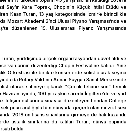
nlenen 17 ülkeden toplam 45 yarışmacının katıldığı Lovere
zıl Say’ın Kara Toprak, Chopin’in Küçük İhtilal Etüdü ve
ren Kaan Turan, 13 yaş kategorisinde İzmir’e birincilikle
ında Mozart Akademi 2’nci Ulusal Piyano Yarışması’nda ve
ş’te düzenlenen 19. Uluslararası Piyano Yarışmasında
n Turan, yurtdışında birçok organizasyondan davet aldı ve
rvatuarının düzenlediği Chopin Festivaline katıldı. Yine
k Orkestrası ile birlikte konserlerde solist olarak seyirci
 ayında da Rotary Vakfının Adnan Saygun Sanat Merkezinde
solist olarak sahneye çıkarak “Çocuk felcine son” temalı
Haziran ayında, 100 yılı aşkın süredir İngiltere’de ve yurt
 ve iletişim dallarında sınavlar düzenleyen Londan College
ksek puan aralığıyla tüm dünyada geçerli olan müzik lisesi
ında 2018 ön lisans sınavlarına girmeye de hak kazandı.
lerde ustalık sınıflarına da katılan Turan, dünya çapında
rsatı buldu.