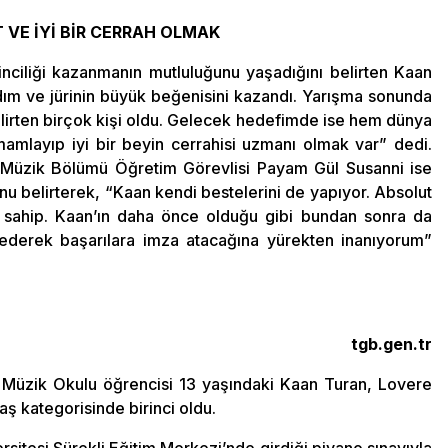
 VE İYİ BİR CERRAH OLMAK
rinciliği kazanmanın mutluluğunu yaşadığını belirten Kaan
ldım ve jürinin büyük beğenisini kazandı. Yarışma sonunda
belirten birçok kişi oldu. Gelecek hedefimde ise hem dünya
mlayıp iyi bir beyin cerrahisi uzmanı olmak var” dedi.
i Müzik Bölümü Öğretim Görevlisi Payam Gül Susanni ise
unu belirterek, “Kaan kendi bestelerini de yapıyor. Absolut
 sahip. Kaan’ın daha önce olduğu gibi bundan sonra da
ederek başarılara imza atacağına yürekten inanıyorum”
tgb.gen.tr
i Müzik Okulu öğrencisi 13 yaşındaki Kaan Turan, Lovere
aş kategorisinde birinci oldu.