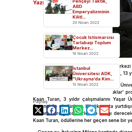
Pençeyi Taktık,
Yazılar
ABD
Emperyalizminin
Kilitl...
20 Nisan 2022
Çocuk Istismarcısı
Tarlabaşı Toplum
Merkez...
16 Nisan 2022
Yaşar Üniversitesi Sürekli Eğitim Merkez
İstanbul
Uluslararası Tadini Piyano yarışmasında, 13 y
Üniversitesi ADK,
"Ukrayna’da Kim...
Müziğe 6 yaşında başlayan ve Yaşar Ünivers
15 Nisan 2022
burslu olarak ‘Üstün yetenekli çocuklar’ pro
Kaan Turan, 3 yıldır çalışmalarını Yaşar 
Paylaş
Susanni ile sürdürüyor. Küçük yaşta yurtdış
katılan, verdiği konserler ve aldığı derecel
Kaan Turan, ödüllerine her geçen sene bir yen