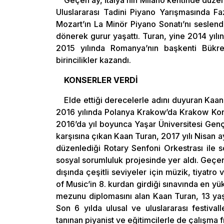
Geçen ay, İtalya’nın Milano kentinde düze
Uluslararası Tadini Piyano Yarışmasında Fa
Mozart’ın La Minör Piyano Sonatı’nı seslendi
dönerek gurur yaşattı. Turan, yine 2014 yıl
2015 yılında Romanya’nın başkenti Bükre
birincilikler kazandı.
KONSERLER VERDİ
Elde ettiği derecelerle adını duyuran Kaa
2016 yılında Polanya Krakow’da Krakow Konse
2016’da yıl boyunca Yaşar Üniversitesi Gençli
karşısına çıkan Kaan Turan, 2017 yılı Nisan
düzenlediği Rotary Senfoni Orkestrası ile 
sosyal sorumluluk projesinde yer aldı. Geçen 
dışında çeşitli seviyeler için müzik, tiyatro
of Music’in 8. kurdan girdiği sınavında en yü
mezunu diplomasını alan Kaan Turan, 13 yaş
Son 6 yılda ulusal ve uluslararası festival
tanınan piyanist ve eğitimcilerle de çalışma fı