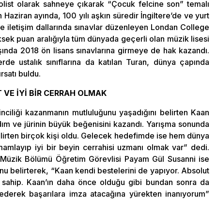
solist olarak sahneye çıkarak “Çocuk felcine son” temalı
Haziran ayında, 100 yılı aşkın süredir İngiltere’de ve yurt
 ve iletişim dallarında sınavlar düzenleyen Londan College
ksek puan aralığıyla tüm dünyada geçerli olan müzik lisesi
ında 2018 ön lisans sınavlarına girmeye de hak kazandı.
lerde ustalık sınıflarına da katılan Turan, dünya çapında
rsatı buldu.
 VE İYİ BİR CERRAH OLMAK
rinciliği kazanmanın mutluluğunu yaşadığını belirten Kaan
ldım ve jürinin büyük beğenisini kazandı. Yarışma sonunda
belirten birçok kişi oldu. Gelecek hedefimde ise hem dünya
mlayıp iyi bir beyin cerrahisi uzmanı olmak var” dedi.
i Müzik Bölümü Öğretim Görevlisi Payam Gül Susanni ise
unu belirterek, “Kaan kendi bestelerini de yapıyor. Absolut
 sahip. Kaan’ın daha önce olduğu gibi bundan sonra da
ederek başarılara imza atacağına yürekten inanıyorum”