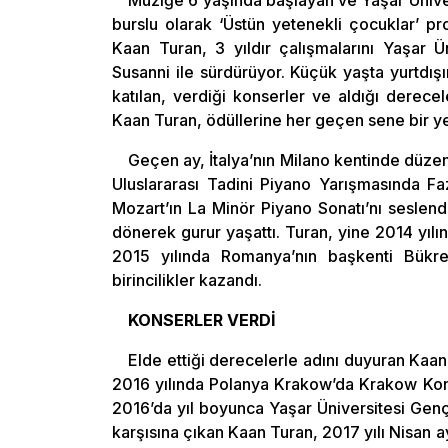
Müziğe 6 yaşında başlayan ve Yaşar Ünivers
burslu olarak ‘Üstün yetenekli çocuklar’ pro
Kaan Turan, 3 yıldır çalışmalarını Yaşar 
Susanni ile sürdürüyor. Küçük yaşta yurtdış
katılan, verdiği konserler ve aldığı derecel
Kaan Turan, ödüllerine her geçen sene bir yen
Geçen ay, İtalya’nın Milano kentinde düze
Uluslararası Tadini Piyano Yarışmasında Fa
Mozart’ın La Minör Piyano Sonatı’nı seslendi
dönerek gurur yaşattı. Turan, yine 2014 yıl
2015 yılında Romanya’nın başkenti Bükre
birincilikler kazandı.
KONSERLER VERDİ
Elde ettiği derecelerle adını duyuran Kaa
2016 yılında Polanya Krakow’da Krakow Konse
2016’da yıl boyunca Yaşar Üniversitesi Gençli
karşısına çıkan Kaan Turan, 2017 yılı Nisan