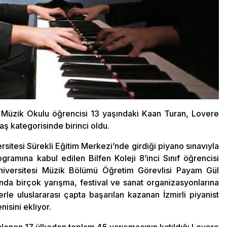
i Müzik Okulu öğrencisi 13 yaşındaki Kaan Turan, Lovere
aş kategorisinde birinci oldu.
itesi Sürekli Eğitim Merkezi’nde girdiği piyano sınavıyla
gramına kabul edilen Bilfen Koleji 8’inci Sınıf öğrencisi
Üniversitesi Müzik Bölümü Öğretim Görevlisi Payam Gül
ında birçok yarışma, festival ve sanat organizasyonlarına
erle uluslararası çapta başarılan kazanan İzmirli piyanist
isini ekliyor.