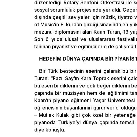
düzenlediği Rotary Senfoni Orkestrası ile 
sosyal sorumluluk projesinde yer aldı. Geçen 
dışında çeşitli seviyeler için müzik, tiyatro
of Music’in 8. kurdan girdiği sınavında en yü
mezunu diplomasını alan Kaan Turan, 13 yaş
Son 6 yılda ulusal ve uluslararası festival
tanınan piyanist ve eğitimcilerle de çalışma fı
HEDEFİM DÜNYA ÇAPINDA BİR PİYANİST
Bir Türk bestecinin eserini çalarak bu bi
Turan, “Fazıl Say’ın Kara Toprak eserini ça
bu eseri bildiklerini ve çok beğendiklerini 
çapında bir müzisyen hem de eğitimimi tama
Kaan’ın piyano eğitmeni Yaşar Üniversites
öğrencisinin başarılarının gurur verici olduğ
– Mutlak Kulak gibi çok özel bir yeteneğe
piyanoda Türkiye’yi dünya çapında temsil 
diye konuştu.