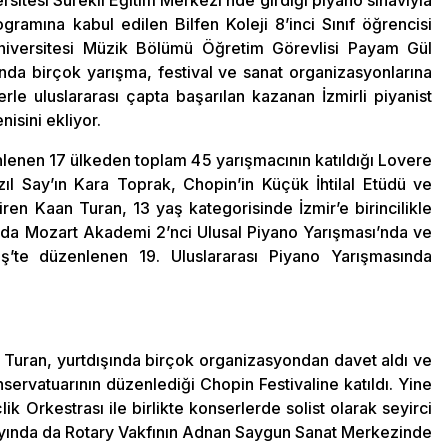
itesi Sürekli Eğitim Merkezi’nde girdiği piyano sınavıyla
gramına kabul edilen Bilfen Koleji 8’inci Sınıf öğrencisi
Üniversitesi Müzik Bölümü Öğretim Görevlisi Payam Gül
ında birçok yarışma, festival ve sanat organizasyonlarına
erle uluslararası çapta başarılan kazanan İzmirli piyanist
isini ekliyor.
nlenen 17 ülkeden toplam 45 yarışmacının katıldığı Lovere
zıl Say’ın Kara Toprak, Chopin’in Küçük İhtilal Etüdü ve
ren Kaan Turan, 13 yaş kategorisinde İzmir’e birincilikle
ında Mozart Akademi 2’nci Ulusal Piyano Yarışması’nda ve
ş’te düzenlenen 19. Uluslararası Piyano Yarışmasında
n Turan, yurtdışında birçok organizasyondan davet aldı ve
rvatuarının düzenlediği Chopin Festivaline katıldı. Yine
k Orkestrası ile birlikte konserlerde solist olarak seyirci
 ayında da Rotary Vakfının Adnan Saygun Sanat Merkezinde