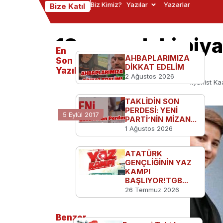
Biz Kimiz?
Yazılar
Yazarlar
Bize Katıl
13 yaşındaki piy
En
birincisi oldu
AHBAPLARIMIZA
Son
DİKKAT EDELİM
Yazılanlar
2 Ağustos 2026
Ana Sayfa
Türkiye'den
13 yaşındaki piyanist Ka
TAKLİDİN SON
PERDESİ: YENİ
5 Eylül 2017
PARTİ’NİN MİZAN...
1 Ağustos 2026
ATATÜRK
GENÇLİĞİNİN YAZ
KAMPI
BAŞLIYOR!TGB...
26 Temmuz 2026
Benzer