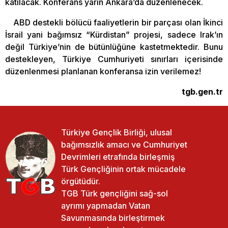
katılacak. Konferans yarın Ankara’da düzenlenecek.
ABD destekli bölücü faaliyetlerin bir parçası olan İkinci
İsrail yani bağımsız “Kürdistan” projesi, sadece Irak’ın
değil Türkiye’nin de bütünlüğüne kastetmektedir. Bunu
destekleyen, Türkiye Cumhuriyeti sınırları içerisinde
düzenlenmesi planlanan konferansa izin verilemez!
tgb.gen.tr
Türkiye Gençlik Birliği, ulusal
bağımsızlık amacı ve Cumhuriyet
Devrimleri etrafında birleşmiş
Türk Gençliğinin ortak mücadele
örgütüdür.
TGB Türk gençliğini sağ-sol
ayrımı yapmadan Vatan
Savunmasında birleştirmek