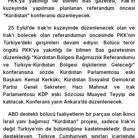
PKK’ya yakınlığı ile bilinen Bas gazetesi, Irak’ın
kuzeyinde yapılması planlanan referandum öncesi
“Kürdistan” konferansı düzenleyecek.
25 Eylül’de Irak’ın kuzeyinde düzenlenecek olan ve
Irak’ı bölecek olan referandumun öncesinde PKK’nın
Türkiye’deki girişimleri devam ediyor. Bölücü terör
örgütü PKK’ya yakınlığı ile bilinen Bas gazetesinin
düzenlediği “Kürdistan Bölgesi Bağımsızlık Referandumu
ve Türkiye-Kürdistan Bölgesi ilişkilerinin Geleceği”
konferansına sözde Kürdistan Parlamentosu eski
Başkanı Kemal Kerküki, Kürdistan Sosyalist Demokrat
Partisi Genel Sekreteri Hacı Mahmut ve Irak
Parlamentosu KDP eski Sözcüsü Muayed Teyyip de
katılacak. Konferans yarın Ankara’da düzenlenecek.
ABD destekli bölücü faaliyetlerin bir parçası olan İkinci
İsrail yani bağımsız “Kürdistan” projesi, sadece Irak’ın
değil Türkiye’nin de bütünlüğüne kastetmektedir. Bunu
destekleyen, Türkiye Cumhuriyeti sınırları içerisinde