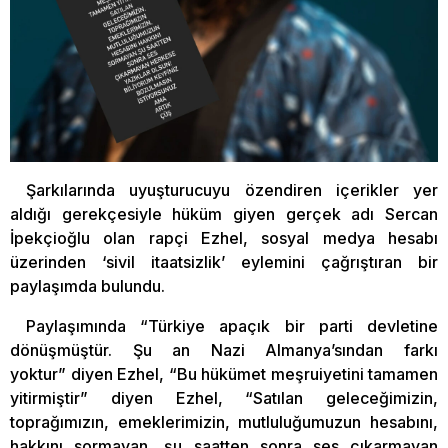
Şarkılarında uyuşturucuyu özendiren içerikler yer
aldığı gerekçesiyle hüküm giyen gerçek adı Sercan
İpekçioğlu olan rapçi Ezhel, sosyal medya hesabı
üzerinden ‘sivil itaatsizlik’ eylemini çağrıştıran bir
paylaşımda bulundu.
Paylaşımında “Türkiye apaçık bir parti devletine
dönüşmüştür. Şu an Nazi Almanya’sından farkı
yoktur” diyen Ezhel, “Bu hükümet meşruiyetini tamamen
yitirmiştir” diyen Ezhel, “Satılan geleceğimizin,
toprağımızın, emeklerimizin, mutluluğumuzun hesabını,
hakkını sormayan, şu saatten sonra ses çıkarmayan