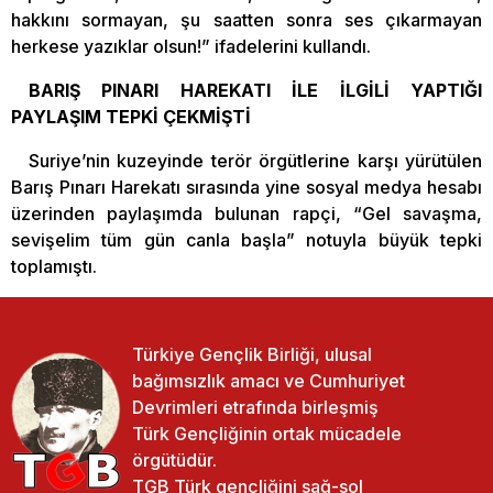
hakkını sormayan, şu saatten sonra ses çıkarmayan
herkese yazıklar olsun!” ifadelerini kullandı.
BARIŞ PINARI HAREKATI İLE İLGİLİ YAPTIĞI
PAYLAŞIM TEPKİ ÇEKMİŞTİ
Suriye’nin kuzeyinde terör örgütlerine karşı yürütülen
Barış Pınarı Harekatı sırasında yine sosyal medya hesabı
üzerinden paylaşımda bulunan rapçi, “Gel savaşma,
sevişelim tüm gün canla başla” notuyla büyük tepki
toplamıştı.
Türkiye Gençlik Birliği, ulusal
bağımsızlık amacı ve Cumhuriyet
Devrimleri etrafında birleşmiş
Türk Gençliğinin ortak mücadele
örgütüdür.
TGB Türk gençliğini sağ-sol