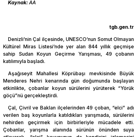
Kaynak:
AA
tgb.gen.tr
Denizli’nin Çal ilçesinde, UNESCO’nun Somut Olmayan
Kültürel Miras Listesi’nde yer alan 844 yıllık geçmişe
sahip Sudan Koyun Geçirme Yarışması, 49 çobanın
katılımıyla başladı.
Aşağıseyit Mahallesi Köprübaşı mevkisinde Büyük
Menderes Nehri kenarında gün doğumunda başlayan
etkinlikte, çobanlar koyun sürülerini yürüterek “Yörük
göçü”nü gerçekleştirdi.
Çal, Çivril ve Baklan ilçelerinden 49 çoban, “elci” adı
verilen baş koyunlarla katıldıkları yarışmada, sürülerini
nehirden geçirmek için birbirleriyle mücadele etti.
Çobanlar, yarışma alanında sürünün önünden suya
atlayarak, “elci” koyununun da kendisini izlemesini