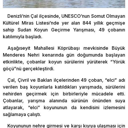
Denizli’nin Çal ilçesinde, UNESCO’nun Somut Olmayan
Kültürel Miras Listesi’nde yer alan 844 yıllık geçmişe
sahip Sudan Koyun Geçirme Yarışması, 49 çobanın
katılımıyla başladı.
Aşağıseyit Mahallesi Köprübaşı mevkisinde Büyük
Menderes Nehri kenarında gün doğumunda başlayan
etkinlikte, çobanlar koyun sürülerini yürüterek “Yörük
göçü”nü gerçekleştirdi.
Çal, Çivril ve Baklan ilçelerinden 49 çoban, “elci” adı
verilen baş koyunlarla katıldıkları yarışmada, sürülerini
nehirden geçirmek için birbirleriyle mücadele etti.
Çobanlar, yarışma alanında sürünün önünden suya
atlayarak, “elci” koyununun da kendisini izlemesini
sağlamaya çalıştı.
Koyununun nehre girmesi ve karşı kıyıya ulaşması için