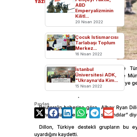
Yazılar
ABD
Emperyalizminin
Kilitl...
20 Nisan 2022
Çocuk Istismarcısı
Tarlabaşı Toplum
Merkez...
16 Nisan 2022
Suriye’de kritik gelişme. Suriye’de T
İstanbul
Üniversitesi ADK,
desteklediği terör örgütü PKK/PYD’ye Münb
"Ukrayna’da Kim...
Suriye Ordusu elamanları güvenli bölgeye ger
15 Nisan 2022
ABD PANİKLE AÇIKLAMA YAPTI
Paylaş
Reuters’in haberine göre, Albay Ryan Dillo
Ardından da güvenli bir yere saklandılar” diy
Dillon, Türkiye destekli grupların bu 
uyardığını kaydetti.