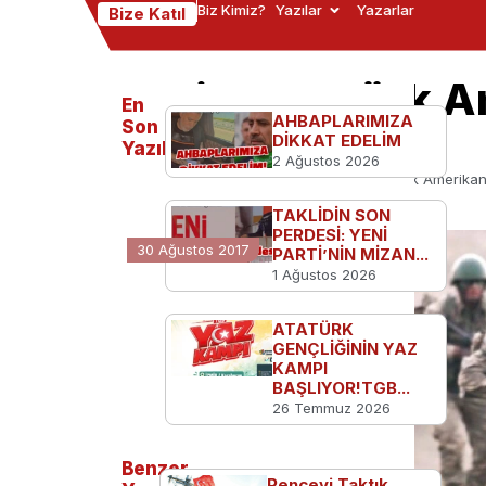
Biz Kimiz?
Yazılar
Yazarlar
Bize Katıl
Suriye’de Türk A
En
AHBAPLARIMIZA
başladı
Son
DİKKAT EDELİM
Yazılanlar
2 Ağustos 2026
Ana Sayfa
Türkiye'den
Suriye’de Türk Amerikan
TAKLİDİN SON
PERDESİ: YENİ
30 Ağustos 2017
PARTİ’NİN MİZAN...
1 Ağustos 2026
ATATÜRK
GENÇLİĞİNİN YAZ
KAMPI
BAŞLIYOR!TGB...
26 Temmuz 2026
Benzer
Pençeyi Taktık,