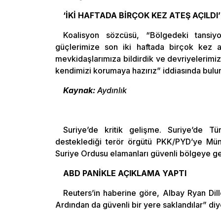
‘İKİ HAFTADA BİRÇOK KEZ ATEŞ AÇILDI’
Koalisyon sözcüsü, “Bölgedeki tansi
güçlerimize son iki haftada birçok kez at
mevkidaşlarımıza bildirdik ve devriyelerimi
kendimizi korumaya hazırız” iddiasında bulu
Kaynak:
Aydınlık
Suriye’de kritik gelişme. Suriye’de T
desteklediği terör örgütü PKK/PYD’ye Münb
Suriye Ordusu elamanları güvenli bölgeye ger
ABD PANİKLE AÇIKLAMA YAPTI
Reuters’in haberine göre, Albay Ryan Dillo
Ardından da güvenli bir yere saklandılar” diy