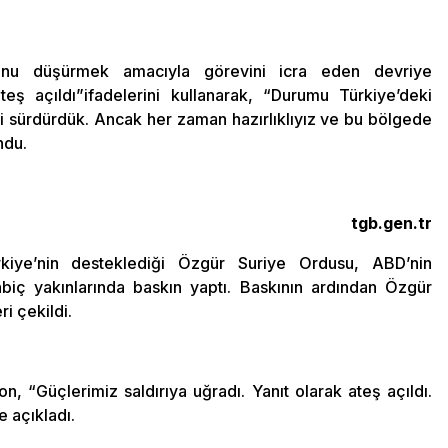
yonu düşürmek amacıyla görevini icra eden devriye
eş açıldı”ifadelerini kullanarak, “Durumu Türkiye’deki
zi sürdürdük. Ancak her zaman hazırlıklıyız ve bu bölgede
ndu.
tgb.gen.tr
ürkiye’nin desteklediği Özgür Suriye Ordusu, ABD’nin
iç yakınlarında baskın yaptı. Baskının ardından Özgür
i çekildi.
n, “Güçlerimiz saldırıya uğradı. Yanıt olarak ateş açıldı.
e açıkladı.