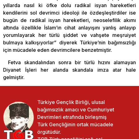
yıllarda nasıl ki öfke dolu radikal isyan hareketleri
kendilerini sol devrimci ideoloji ile özdeşleştirdiler ise
bugün de radikal isyan hareketleri, neoselefilik akımı
altında özellikle İslam’ın cihat anlayışını yanlış anlayıp
yorumlayarak her türlü şiddet ve vahşete meşruiyet
bulmaya kalkışıyorlar” diyerek Türkiye’nin bağımsızlığı
için mücadele eden devrimcilere benzetmiştir.
Fetva skandalından sonra bir türlü hızını alamayan
Diyanet İşleri her alanda skandala imza atar hale
gelmiştir.
Türkiye Gençlik Birliği, ulusal
bağımsızlık amacı ve Cumhuriyet
Devrimleri etrafında birleşmiş
Türk Gençliğinin ortak mücadele
örgütüdür.