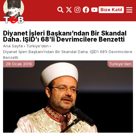
Bize Katıl
Diyanet İşleri Başkanı’ndan Bir Skandal
Daha. IŞİD’ı 68’li Devrimcilere Benzetti
Ana Sayfa
Türkiye'den
Diyanet İşleri Başkanı’ndan Bir Skandal Daha. IŞİD’ı 68’li Devrimcilere
Benzetti
28 Ocak 2016
Türkiye'den