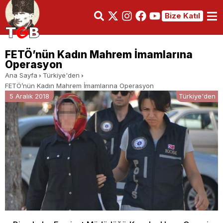
Bize Katıl
FETÖ’nün Kadın Mahrem İmamlarına
Operasyon
Ana Sayfa
Türkiye'den
FETÖ’nün Kadın Mahrem İmamlarına Operasyon
5 Aralık 2018
Türkiye'den