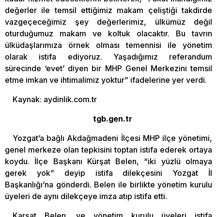
değerler ile temsil ettiğimiz makam çeliştiği takdirde
vazgeçeceğimiz şey değerlerimiz, ülkümüz değil
oturduğumuz makam ve koltuk olacaktır. Bu tavrın
ülküdaşlarımıza örnek olması temennisi ile yönetim
olarak istifa ediyoruz. Yaşadığımız referandum
sürecinde ‘evet’ diyen bir MHP Genel Merkezini temsil
etme imkan ve ihtimalimiz yoktur” ifadelerine yer verdi.
Kaynak: aydinlik.com.tr
tgb.gen.tr
Yozgat’a bağlı Akdağmadeni İlçesi MHP ilçe yönetimi,
genel merkeze olan tepkisini toptan istifa ederek ortaya
koydu. İlçe Başkanı Kürşat Belen, “iki yüzlü olmaya
gerek yok” deyip istifa dilekçesini Yozgat İl
Başkanlığı’na gönderdi. Belen ile birlikte yönetim kurulu
üyeleri de aynı dilekçeye imza atıp istifa etti.
Karşat Belen, ve yönetim kurulu üyeleri istifa