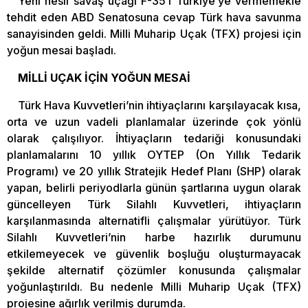
Yeni nesil savaş uçağı F-35’i Türkiye’ye vermemekle
tehdit eden ABD Senatosuna cevap Türk hava savunma
sanayisinden geldi. Milli Muharip Uçak (TFX) projesi için
yoğun mesai başladı.
MİLLİ UÇAK İÇİN YOĞUN MESAİ
Türk Hava Kuvvetleri’nin ihtiyaçlarını karşılayacak kısa,
orta ve uzun vadeli planlamalar üzerinde çok yönlü
olarak çalışılıyor. İhtiyaçların tedariği konusundaki
planlamalarını 10 yıllık OYTEP (On Yıllık Tedarik
Programı) ve 20 yıllık Stratejik Hedef Planı (SHP) olarak
yapan, belirli periyodlarla günün şartlarına uygun olarak
güncelleyen Türk Silahlı Kuvvetleri, ihtiyaçların
karşılanmasında alternatifli çalışmalar yürütüyor. Türk
Silahlı Kuvvetleri’nin harbe hazırlık durumunu
etkilemeyecek ve güvenlik boşluğu oluşturmayacak
şekilde alternatif çözümler konusunda çalışmalar
yoğunlaştırıldı. Bu nedenle Milli Muharip Uçak (TFX)
projesine ağırlık verilmiş durumda.