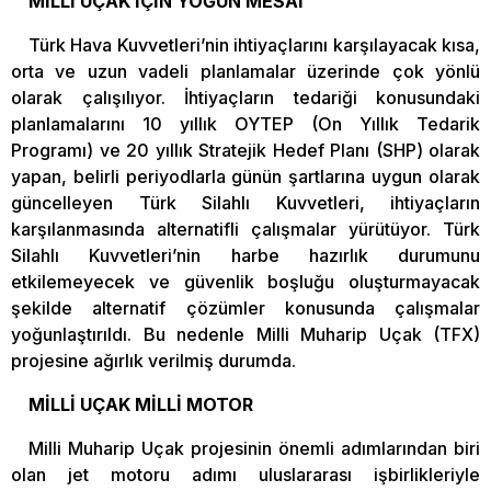
MİLLİ UÇAK İÇİN YOĞUN MESAİ
Türk Hava Kuvvetleri’nin ihtiyaçlarını karşılayacak kısa,
orta ve uzun vadeli planlamalar üzerinde çok yönlü
olarak çalışılıyor. İhtiyaçların tedariği konusundaki
planlamalarını 10 yıllık OYTEP (On Yıllık Tedarik
Programı) ve 20 yıllık Stratejik Hedef Planı (SHP) olarak
yapan, belirli periyodlarla günün şartlarına uygun olarak
güncelleyen Türk Silahlı Kuvvetleri, ihtiyaçların
karşılanmasında alternatifli çalışmalar yürütüyor. Türk
Silahlı Kuvvetleri’nin harbe hazırlık durumunu
etkilemeyecek ve güvenlik boşluğu oluşturmayacak
şekilde alternatif çözümler konusunda çalışmalar
yoğunlaştırıldı. Bu nedenle Milli Muharip Uçak (TFX)
projesine ağırlık verilmiş durumda.
MİLLİ UÇAK MİLLİ MOTOR
Milli Muharip Uçak projesinin önemli adımlarından biri
olan jet motoru adımı uluslararası işbirlikleriyle