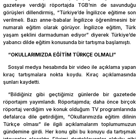
gazeteye verdiği röportajda TGB’nin de savunduğu
görüşleri dillendirmiş, “Türkiye’de İngilizce eğitime son
verilmeli. Bazı anne-babalar İngilizce öğrenilmesini bir
numaralı eğitim olarak görüyor. İngilizce eğitim, Türk
yaşam şeklini darmaduman ediyor” diyerek Türkiye’de
yabancı dilde eğitim konusunda bir tartışma başlamıştı.
“OKULLARIMIZDA EĞİTİM TÜRKÇE OLMALI”
Sosyal medya hesabında bir video ile açıklama yapan
kıraç tartışmalara nokta koydu. Kıraç açıklamasında
şunları kaydetti.
“Bildiğiniz gibi geçtiğimiz günlerde bir gazetede
röportajım yayımlandı. Röportajımda; daha önce birçok
röportaj verdiğim ve konuk olduğum TV programlarında
defalarca dile getirdiğim, “Okullarımızda eğitim dilinin
Türkçe olması” ile ilgili açıklamalarım toplumumuzun
gündemine girdi. Her konu gibi bu konuyu da tartışmak
isteyenler olacaktır. Fikrimi destekleyenler olduğu gibi