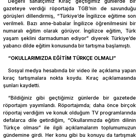
Değerli sanatçımız Kıraç geçtiğimiz günlerde bir
gazeteye verdiği röportajda TGB’nin de savunduğu
görüşleri dillendirmiş, “Türkiye’de İngilizce eğitime son
verilmeli. Bazı anne-babalar İngilizce öğrenilmesini bir
numaralı eğitim olarak görüyor. İngilizce eğitim, Türk
yaşam şeklini darmaduman ediyor” diyerek Türkiye’de
yabancı dilde eğitim konusunda bir tartışma başlamıştı.
“OKULLARIMIZDA EĞİTİM TÜRKÇE OLMALI”
Sosyal medya hesabında bir video ile açıklama yapan
kıraç tartışmalara nokta koydu. Kıraç açıklamasında
şunları kaydetti.
“Bildiğiniz gibi geçtiğimiz günlerde bir gazetede
röportajım yayımlandı. Röportajımda; daha önce birçok
röportaj verdiğim ve konuk olduğum TV programlarında
defalarca dile getirdiğim, “Okullarımızda eğitim dilinin
Türkçe olması” ile ilgili açıklamalarım toplumumuzun
gündemine girdi. Her konu gibi bu konuyu da tartışmak