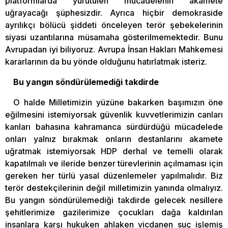
platformlarda yürütülen mücadelenin akamete
uğrayacağı şüphesizdir. Ayrıca hiçbir demokraside
ayrılıkçı bölücü şiddeti önceleyen terör şebekelerinin
siyasi uzantılarına müsamaha gösterilmemektedir. Bunu
Avrupadan iyi biliyoruz. Avrupa İnsan Hakları Mahkemesi
kararlarının da bu yönde olduğunu hatırlatmak isteriz.
Bu yangın söndürülemediği takdirde
O halde Milletimizin yüzüne bakarken başımızın öne
eğilmesini istemiyorsak güvenlik kuvvetlerimizin canları
kanları bahasına kahramanca sürdürdüğü mücadelede
onları yalnız bırakmak onların destanlarını akamete
uğratmak istemiyorsak HDP derhal ve temelli olarak
kapatılmalı ve ileride benzer türevlerinin açılmaması için
gereken her türlü yasal düzenlemeler yapılmalıdır. Biz
terör destekçilerinin değil milletimizin yanında olmalıyız.
Bu yangın söndürülemediği takdirde gelecek nesillere
şehitlerimize gazilerimize çocukları dağa kaldırılan
insanlara karşı hukuken ahlaken vicdanen suç işlemiş