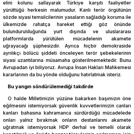
elini kolunu sallayarak Türkiye karşıtı faaliyetler
yürüttüğü herkesin malumudur. Kanlı terör örgütünün
sözde siyasi temsilcilerinin yasaların sağladığı koruma ile
ülkemizde rahatça hareket ettiği göz önünde
bulundurulduğunda yurt dışında ve uluslararası
platformlarda yürütülen mücadelenin akamete
uğrayacağı şüphesizdir. Ayrıca hiçbir demokraside
ayrılıkçı bölücü şiddeti önceleyen terör şebekelerinin
siyasi uzantılarına müsamaha gösterilmemektedir. Bunu
Avrupadan iyi biliyoruz. Avrupa İnsan Hakları Mahkemesi
kararlarının da bu yönde olduğunu hatırlatmak isteriz.
Bu yangın söndürülemediği takdirde
O halde Milletimizin yüzüne bakarken başımızın öne
eğilmesini istemiyorsak güvenlik kuvvetlerimizin canları
kanları bahasına kahramanca sürdürdüğü mücadelede
onları yalnız bırakmak onların destanlarını akamete
uğratmak istemiyorsak HDP derhal ve temelli olarak