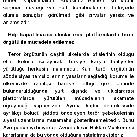
temelli kapatılmalıdır. Arkasında Bilmem şu kadar
seçmen desteği var parti kapatmalarının Türkiyede
olumlu sonuçları görülmedi gibi zırvalar yersiz ve
anlamsızdır.
Hdp kapatılmazsa uluslararası platformlarda terör
örgütü ile mücadele edilemez
Terör örgütünün çeşitli ülkelerde ofislerinin olduğu
elini kolunu sallayarak Türkiye karşıtı faaliyetler
yürüttüğü herkesin malumudur. Kanlı terör örgütünün
sözde siyasi temsilcilerinin yasaların sağladığı koruma ile
ülkemizde rahatça hareket ettiği göz önünde
bulundurulduğunda yurt dışında ve uluslararası
platformlarda yürütülen mücadelenin akamete
uğrayacağı şüphesizdir. Ayrıca hiçbir demokraside
ayrılıkçı bölücü şiddeti önceleyen terör şebekelerinin
siyasi uzantılarına müsamaha gösterilmemektedir. Bunu
Avrupadan iyi biliyoruz. Avrupa İnsan Hakları Mahkemesi
kararlarının da bu yönde olduğunu hatırlatmak isteriz.