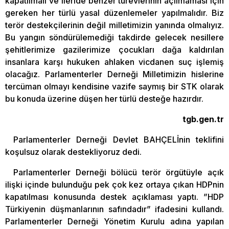
kapatılmalı ve ileride benzer türevlerinin açılmaması için
gereken her türlü yasal düzenlemeler yapılmalıdır. Biz
terör destekçilerinin değil milletimizin yanında olmalıyız.
Bu yangın söndürülemediği takdirde gelecek nesillere
şehitlerimize gazilerimize çocukları dağa kaldırılan
insanlara karşı hukuken ahlaken vicdanen suç işlemiş
olacağız. Parlamenterler Derneği Milletimizin hislerine
tercüman olmayı kendisine vazife saymış bir STK olarak
bu konuda üzerine düşen her türlü desteğe hazırdır.
tgb.gen.tr
Parlamenterler Derneği Devlet BAHÇELİnin teklifini
koşulsuz olarak destekliyoruz dedi.
Parlamenterler Derneği bölücü terör örgütüyle açık
ilişki içinde bulunduğu pek çok kez ortaya çıkan HDPnin
kapatılması konusunda destek açıklaması yaptı. ”HDP
Türkiyenin düşmanlarının safındadır” ifadesini kullandı.
Parlamenterler Derneği Yönetim Kurulu adına yapılan