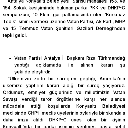
Antalya Konyaaltı Belediyesi, Sarısu mahallesi 153. Ve
154. Sokak kesişiminde bulunan parka PKK ve DHKP-C
sempatizanı, 10 Ekim gar patlamasında ölen ‘Korkmaz
Tedik’ ismini vermesi üzerine Vatan Partisi, Ak Parti, MHP
ve 15 Temmuz Vatan Şehitleri Gazileri Derneği’nden
tepki geldi.
Vatan Partisi Antalya İl Başkanı Rıza Türkmendağ
yaptığı açıklamada ile alınan kararı şu
şekilde eleştirdi:
“Ülkemizin zorlu bir süreçten geçtiği, Amerika’nın
ülkemize yaptırım kararı aldığı bir süreç yaşıyoruz.
Ordumuz, emniyet güçlerimiz ve milletimizin Vatan
Savaşı verdiği terör örgütlerine karşı her alanda
mücadele ettiği koşullarda Konyaaltı Belediyesi
meclisinde CHP’li meclis üyelerinin oylarıyla bir skandala
daha imza atıldı. DHKP-C üyesi olan bir kişinin
Konyaaltı’nda bir parka isminin verilmesi başta şehit