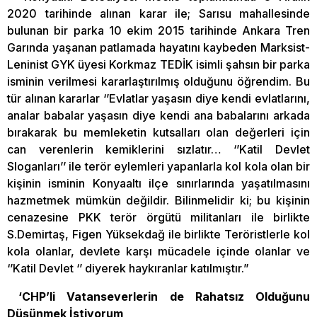
2020 tarihinde alınan karar ile; Sarısu mahallesinde
bulunan bir parka 10 ekim 2015 tarihinde Ankara Tren
Garında yaşanan patlamada hayatını kaybeden Marksist-
Leninist GYK üyesi Korkmaz TEDİK isimli şahsın bir parka
isminin verilmesi kararlaştırılmış olduğunu öğrendim. Bu
tür alınan kararlar ‘’Evlatlar yaşasın diye kendi evlatlarını,
analar babalar yaşasın diye kendi ana babalarını arkada
bırakarak bu memleketin kutsalları olan değerleri için
can verenlerin kemiklerini sızlatır… ‘’Katil Devlet
Sloganları’’ ile terör eylemleri yapanlarla kol kola olan bir
kişinin isminin Konyaaltı ilçe sınırlarında yaşatılmasını
hazmetmek mümkün değildir. Bilinmelidir ki; bu kişinin
cenazesine PKK terör örgütü militanları ile birlikte
S.Demirtaş, Figen Yüksekdağ ile birlikte Teröristlerle kol
kola olanlar, devlete karşı mücadele içinde olanlar ve
‘’Katil Devlet ‘’ diyerek haykıranlar katılmıştır.”
‘CHP’li Vatanseverlerin de Rahatsız Olduğunu
Düşünmek İstiyorum