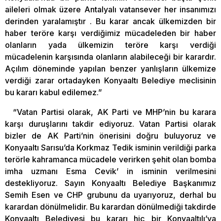
aileleri olmak üzere Antalyalı vatansever her insanımızı
derinden yaralamıştır . Bu karar ancak ülkemizden bir
haber teröre karşı verdiğimiz mücadeleden bir haber
olanların yada ülkemizin teröre karşı verdiği
mücadelenin karşısında olanların alabileceği bir karardır.
Açılım döneminde yapılan benzer yanlışların ülkemize
verdiği zarar ortadayken Konyaaltı Belediye meclisinin
bu kararı kabul edilemez.”
“Vatan Partisi olarak, AK Parti ve MHP’nin bu karara
karşı duruşlarını takdir ediyoruz. Vatan Partisi olarak
bizler de AK Parti’nin önerisini doğru buluyoruz ve
Konyaaltı Sarısu’da Korkmaz Tedik isminin verildiği parka
terörle kahramanca mücadele verirken şehit olan bomba
imha uzmanı Esma Cevik’ in isminin verilmesini
destekliyoruz. Sayın Konyaaltı Belediye Başkanımız
Semih Esen ve CHP grubunu da uyarıyoruz, derhal bu
karardan dönülmelidir. Bu karardan dönülmediği takdirde
Konyaaltı Belediyesi bu kararı hiç bir Konyaaltılı’ya