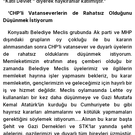
‘’Katil Devlet ‘’ diyerek haykıranlar katılmıştır.”
‘CHP’li Vatanseverlerin de Rahatsız Olduğunu
Düşünmek İstiyorum
Konyaaltı Belediye Meclis grubunda Ak parti ve MHP
dışındaki grupların oy çokluğu ile bu kararın
alınmasından sonra CHP’li vatansever ve duyarlı üyelerin
de rahatsız olduklarını düşünmek istiyorum.
Memleketimizin etrafının ateş çemberi olduğu bir
zamanda Belediye Meclis üyelerimiz ve ilgililerin
memleket hayrına işler yapmasını bekleriz, bu karar
memleketin, gençlerimizin ve geleceğimiz için hayırlı bir
iş ve hizmet değildir. Meclis oylamasında Lehte oy
kullananları bir kez daha düşünmeye ve Gazi Mustafa
Kemal Atatürk’ün kurduğu bu Cumhuriyete bu gibi
hayırsız kararları almamalarını ve kötülük yapmamaları
gerektiğini söylemek istiyorum..…Alınan bu karar başta
Şehit ve Gazi Dernekleri ve STK’lar yanında şehit
ailelerini, gazilerimizi ve duyarlı tüm bireyleri üzmüştür.