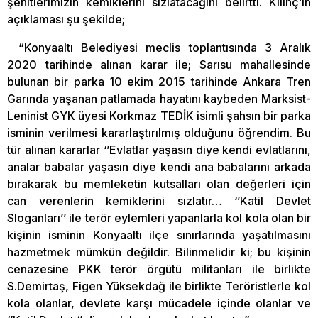
şehitlerimizin kemiklerini sızlatacağını belirtti. Kılınç’ın
açıklaması şu şekilde;
“Konyaaltı Belediyesi meclis toplantısında 3 Aralık
2020 tarihinde alınan karar ile; Sarısu mahallesinde
bulunan bir parka 10 ekim 2015 tarihinde Ankara Tren
Garında yaşanan patlamada hayatını kaybeden Marksist-
Leninist GYK üyesi Korkmaz TEDİK isimli şahsın bir parka
isminin verilmesi kararlaştırılmış olduğunu öğrendim. Bu
tür alınan kararlar ‘’Evlatlar yaşasın diye kendi evlatlarını,
analar babalar yaşasın diye kendi ana babalarını arkada
bırakarak bu memleketin kutsalları olan değerleri için
can verenlerin kemiklerini sızlatır… ‘’Katil Devlet
Sloganları’’ ile terör eylemleri yapanlarla kol kola olan bir
kişinin isminin Konyaaltı ilçe sınırlarında yaşatılmasını
hazmetmek mümkün değildir. Bilinmelidir ki; bu kişinin
cenazesine PKK terör örgütü militanları ile birlikte
S.Demirtaş, Figen Yüksekdağ ile birlikte Teröristlerle kol
kola olanlar, devlete karşı mücadele içinde olanlar ve