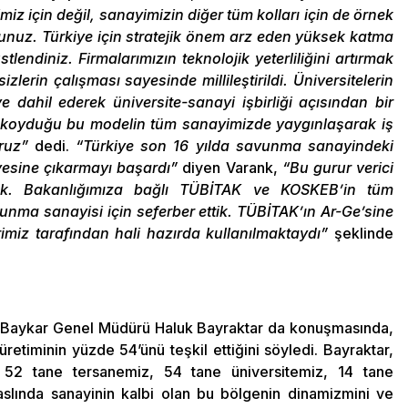
z için değil, sanayimizin diğer tüm kolları için de örnek
unuz. Türkiye için stratejik önem arz eden yüksek katma
tlendiniz. Firmalarımızın teknolojik yeterliliğini artırmak
izlerin çalışması sayesinde millileştirildi. Üniversitelerin
e dahil ederek üniversite-sanayi işbirliği açısından bir
a koyduğu bu modelin tüm sanayimizde yaygınlaşarak iş
oruz”
dedi.
“Türkiye son 16 yılda savunma sanayindeki
iyesine çıkarmayı başardı”
diyen Varank,
“Bu gurur verici
rdık. Bakanlığımıza bağlı TÜBİTAK ve KOSKEB’in tüm
avunma sanayisi için seferber ettik. TÜBİTAK’ın Ar-Ge’sine
rimiz tarafından hali hazırda kullanılmaktaydı”
şeklinde
 Baykar Genel Müdürü Haluk Bayraktar da konuşmasında,
retiminin yüzde 54’ünü teşkil ettiğini söyledi. Bayraktar,
 52 tane tersanemiz, 54 tane üniversitemiz, 14 tane
slında sanayinin kalbi olan bu bölgenin dinamizmini ve