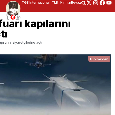
TGB International
TLB
KırmızıBeyaz
arı kapılarını
tı
ılarını ziyaretçilerine açtı
Türkiye'den