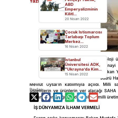
Yazılar
ABD
Emperyalizminin
Kilitl...
20 Nisan 2022
Çocuk Istismarcısı
Tarlabaşı Toplum
Merkez...
16 Nisan 2022
Milli savunma sanayisinin son teknoloji 
İstanbul
Üniversitesi ADK,
Sanayii Fuarı SAHA EXPO 2018, Sanayi 
"Ukrayna’da Kim...
Başdanışmanı Sanayi ve Teknoloji Bakan 
15 Nisan 2022
Kurulu Başkanı ve Baykar Genel Müdürü Halu
Mevlüt Uysal’ın katılımıyla açıldı. Milli 
Paylaş
sistemlerin ve ürünlerin yer alacağı SAHA 
firmanın yer aldığı fuarda özellikle milli üret
İŞ DÜNYAMIZA İLHAM VERMELİ