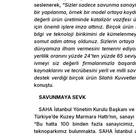
seslenerek,
“Sizler sadece savunma sanayimi
bir yapılanma, örnek bir model ortaya koyd
değerli ürün üretiminde katalizör vazifesi üs
için önemli işlere imza attınız. Birçok ürün s
bilgi ve teknoloji birikimini de kümelenmey
somut adım atmış oldunuz. Sizlerin ortay
dünyamıza ilham vermesini temenni ediy
yerlilik oranını yüzde 24’ten yüzde 65 sev
ivmeyi siz değerli firmalarımızla başa
kaynaklarını ve tecrübesini yerli ve milli s
destek verdiği birçok ürün Silahlı Kuvvetle
konuştu.
SAVUNMAYA SEVK
SAHA İstanbul Yönetim Kurulu Başkanı ve
Türkiye’de Kuzey Marmara Hattı’nın, sanayi ü
“Bu hatta 100 binden fazla sanayicimiz,
teknoparkımız bulunmakta. SAHA İstanbul a