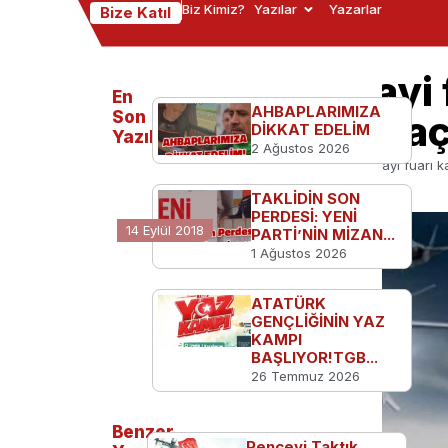
Biz Kimiz?
Yazılar
Yazarlar
Bize Katıl
Savunma sanayi fu
En
AHBAPLARIMIZA
ziyaretçilerine aç
Son
DİKKAT EDELİM
Yazılanlar
2 Ağustos 2026
Ana Sayfa
Türkiye'den
Savunma sanayi fuarı kap
TAKLİDİN SON
PERDESİ: YENİ
14 Eylül 2018
PARTİ’NİN MİZAN...
1 Ağustos 2026
ATATÜRK
GENÇLİĞİNİN YAZ
KAMPI
BAŞLIYOR!TGB...
26 Temmuz 2026
Benzer
Pençeyi Taktık,