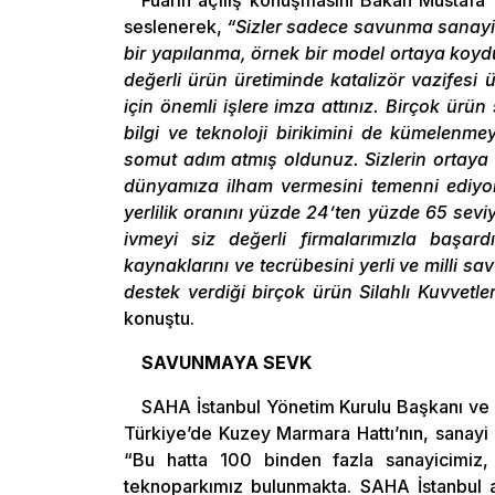
Fuarın açılış konuşmasını Bakan Mustafa 
seslenerek,
“Sizler sadece savunma sanayimi
bir yapılanma, örnek bir model ortaya koyd
değerli ürün üretiminde katalizör vazifesi üs
için önemli işlere imza attınız. Birçok ürün s
bilgi ve teknoloji birikimini de kümelenmey
somut adım atmış oldunuz. Sizlerin ortay
dünyamıza ilham vermesini temenni ediy
yerlilik oranını yüzde 24’ten yüzde 65 sev
ivmeyi siz değerli firmalarımızla başa
kaynaklarını ve tecrübesini yerli ve milli s
destek verdiği birçok ürün Silahlı Kuvvetle
konuştu.
SAVUNMAYA SEVK
SAHA İstanbul Yönetim Kurulu Başkanı ve
Türkiye’de Kuzey Marmara Hattı’nın, sanayi ü
“Bu hatta 100 binden fazla sanayicimiz,
teknoparkımız bulunmakta. SAHA İstanbul a