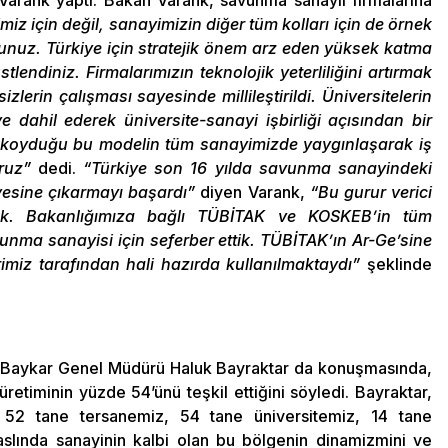
Varank yaptı. Bakan Varank, savunma sanayii firmalarına
z için değil, sanayimizin diğer tüm kolları için de örnek
unuz. Türkiye için stratejik önem arz eden yüksek katma
tlendiniz. Firmalarımızın teknolojik yeterliliğini artırmak
izlerin çalışması sayesinde millileştirildi. Üniversitelerin
e dahil ederek üniversite-sanayi işbirliği açısından bir
a koyduğu bu modelin tüm sanayimizde yaygınlaşarak iş
oruz”
dedi.
“Türkiye son 16 yılda savunma sanayindeki
iyesine çıkarmayı başardı”
diyen Varank,
“Bu gurur verici
rdık. Bakanlığımıza bağlı TÜBİTAK ve KOSKEB’in tüm
avunma sanayisi için seferber ettik. TÜBİTAK’ın Ar-Ge’sine
rimiz tarafından hali hazırda kullanılmaktaydı”
şeklinde
 Baykar Genel Müdürü Haluk Bayraktar da konuşmasında,
retiminin yüzde 54’ünü teşkil ettiğini söyledi. Bayraktar,
 52 tane tersanemiz, 54 tane üniversitemiz, 14 tane
slında sanayinin kalbi olan bu bölgenin dinamizmini ve