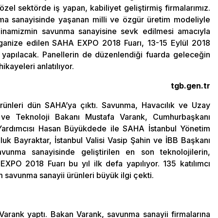
zel sektörde iş yapan, kabiliyet geliştirmiş firmalarımız.
ma sanayisinde yaşanan milli ve özgür üretim modeliyle
 dinamizmin savunma sanayisine sevk edilmesi amacıyla
rganize edilen SAHA EXPO 2018 Fuarı, 13-15 Eylül 2018
e yapılacak. Panellerin de düzenlendiği fuarda geleceğin
ikayeleri anlatılıyor.
tgb.gen.tr
ürünleri dün SAHA’ya çıktı. Savunma, Havacılık ve Uzay
ve Teknoloji Bakanı Mustafa Varank, Cumhurbaşkanı
Yardımcısı Hasan Büyükdede ile SAHA İstanbul Yönetim
k Bayraktar, İstanbul Valisi Vasip Şahin ve İBB Başkanı
savunma sanayisinde geliştirilen en son teknolojilerin,
EXPO 2018 Fuarı bu yıl ilk defa yapılıyor. 135 katılımcı
im savunma sanayii ürünleri büyük ilgi çekti.
Varank yaptı. Bakan Varank, savunma sanayii firmalarına