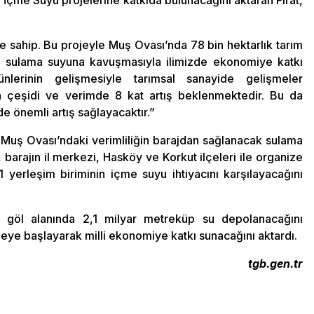
 İçme Suyu projelerine katkıda bulunacağını aktaran Fırat,
e sahip. Bu projeyle Muş Ovası’nda 78 bin hektarlık tarım
n sulama suyuna kavuşmasıyla ilimizde ekonomiye katkı
lerinin gelişmesiyle tarımsal sanayide gelişmeler
n çeşidi ve verimde 8 kat artış beklenmektedir. Bu da
 önemli artış sağlayacaktır.”
n Muş Ovası’ndaki verimliliğin barajdan sağlanacak sulama
, barajın il merkezi, Hasköy ve Korkut ilçeleri ile organize
1 yerleşim biriminin içme suyu ihtiyacını karşılayacağını
jın göl alanında 2,1 milyar metreküp su depolanacağını
eye başlayarak milli ekonomiye katkı sunacağını aktardı.
tgb.gen.tr