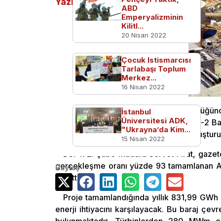
Yazılar
ABD
Emperyalizminin
Kilitl...
20 Nisan 2022
Çocuk Istismarcısı
Tarlabaşı Toplum
Merkez...
16 Nisan 2022
Devlet Su İşleri (DSİ) Genel Müdürlüğün
İstanbul
Üniversitesi ADK,
arasında inşaatı devam eden Alparslan-2 Baraj
"Ukrayna’da Kim...
Ovası 78 bin 210 hektar arazi suyla buluşturu
15 Nisan 2022
DSİ 172. Şube Müdürü Servet Fırat, gazete
gerçekleşme oranı yüzde 93 tamamlanan Alpa
Paylaş
belirtti.
Proje tamamlandığında yıllık 831,99 GWh en
enerji ihtiyacını karşılayacak. Bu baraj çevre