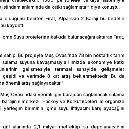
ji üretilecektir. 1600 personelle vardiya sistemiyle
 istihdam anlamında da katkı sağlamıştır.” diye konuştu.
lira olduğunu belirten Fırat, Alparslan 2 Barajı bu bedelle
nu kaydetti.
 İçme Suyu projelerine katkıda bulunacağını aktaran Fırat,
e sahip. Bu projeyle Muş Ovası’nda 78 bin hektarlık tarım
n sulama suyuna kavuşmasıyla ilimizde ekonomiye katkı
lerinin gelişmesiyle tarımsal sanayide gelişmeler
n çeşidi ve verimde 8 kat artış beklenmektedir. Bu da
 önemli artış sağlayacaktır.”
n Muş Ovası’ndaki verimliliğin barajdan sağlanacak sulama
, barajın il merkezi, Hasköy ve Korkut ilçeleri ile organize
1 yerleşim biriminin içme suyu ihtiyacını karşılayacağını
jın göl alanında 2,1 milyar metreküp su depolanacağını