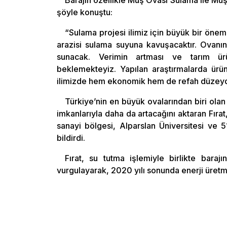
Barajın özellikle Muş Ovası Sulama ile Muş
şöyle konuştu:
“Sulama projesi ilimiz için büyük bir önem
arazisi sulama suyuna kavuşacaktır. Ovanı
sunacak. Verimin artması ve tarım ürün
beklemekteyiz. Yapılan araştırmalarda ürü
ilimizde hem ekonomik hem de refah düzeyde
Türkiye’nin en büyük ovalarından biri ola
imkanlarıyla daha da artacağını aktaran Fırat
sanayi bölgesi, Alparslan Üniversitesi ve 5
bildirdi.
Fırat, su tutma işlemiyle birlikte bara
vurgulayarak, 2020 yılı sonunda enerji üretm