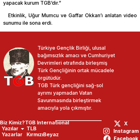
yapacak kurum TGB’dir.”
Etkinlik, Uğur Mumcu ve Gaffar Okkan’ı anlatan video
sunumu ile sona erdi.
Türkiye Gençlik Birliği, ulusal
bağımsızlık amacı ve Cumhuriyet
Devrimleri etrafında birleşmiş
Türk Gençliğinin ortak mücadele
örgütüdür.
TGB Türk gençliğini sağ-sol
ayrımı yapmadan Vatan
Savunmasında birleştirmek
amacıyla yola çıkmıştır.
Biz Kimiz?
TGB International
X
Yazılar
TLB
Instagram
Yazarlar
KırmızıBeyaz
Facebook
Paylaş:
Önceki Yazı
Sonraki Yazı