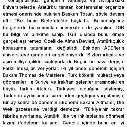
Konuşmasında, gençlerin Almanya ve Avrupa’daki
üniversitelerde Atatürk’ü tanıtan konferanslar organize
etmesi önerisinde bulunan Başkan Tosun, şöyle devam
etti: “Biz bunu Bielefeld’de başlattık. Bulunduğunuz
bölgelerde bu sunumları üniversitelerde yapalım. TGB
bu bilgi ve birikime sahip. TGB dışında bunu kimse
gerçekleştiremez. Özellikle Alman Devleti, Atatürkçülük
konusunda tutumlarını değiştirdi. Eskiden ADD’lerin
üniversiteye girmeleri engelleniyordu. Bizleri ırkçılık ve
aşırı milliyetçilikle suçluyorlardı. Bugün bu hava değişti.
Farklı mesajlar veriyorlar. İki yıl önce dönemin İçişleri
Bakanı Thomas de Maiziere, Türk kökenli mülteci veya
göçmenler ile Suriye ve Irak’tan gelenler arasındaki en
büyük farkın Atatürk Türkiyesi olduğunu söylemiş,
Türklerin aydınlanma sürecinden geçtiğini vurgulamıştı.
Bir ay sonra da dönemin Ekonomi Bakanı Altmaier, Die
Welt gazetesine verdiği demeçte; ‘Türkiye’nin tekrar
fabrika ayarlarına, Atatürk ilke ve inkılaplarına dönmesi
lazım’ ifadelerini kullandı. Gençlik içinde bunu en iyi