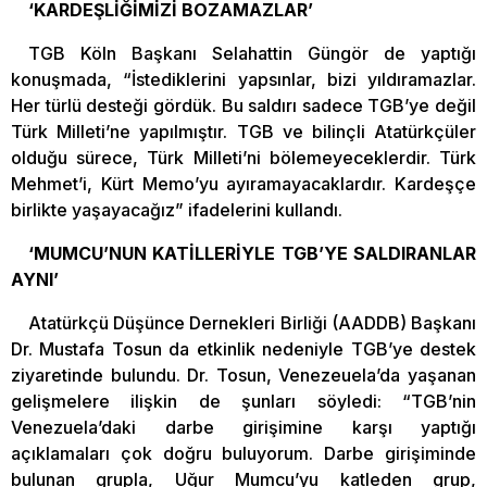
‘KARDEŞLİĞİMİZİ BOZAMAZLAR’
TGB Köln Başkanı Selahattin Güngör de yaptığı
konuşmada, “İstediklerini yapsınlar, bizi yıldıramazlar.
Her türlü desteği gördük. Bu saldırı sadece TGB’ye değil
Türk Milleti’ne yapılmıştır. TGB ve bilinçli Atatürkçüler
olduğu sürece, Türk Milleti’ni bölemeyeceklerdir. Türk
Mehmet’i, Kürt Memo’yu ayıramayacaklardır. Kardeşçe
birlikte yaşayacağız” ifadelerini kullandı.
‘MUMCU’NUN KATİLLERİYLE TGB’YE SALDIRANLAR
AYNI’
Atatürkçü Düşünce Dernekleri Birliği (AADDB) Başkanı
Dr. Mustafa Tosun da etkinlik nedeniyle TGB’ye destek
ziyaretinde bulundu. Dr. Tosun, Venezeuela’da yaşanan
gelişmelere ilişkin de şunları söyledi: “TGB’nin
Venezuela’daki darbe girişimine karşı yaptığı
açıklamaları çok doğru buluyorum. Darbe girişiminde
bulunan grupla, Uğur Mumcu’yu katleden grup,