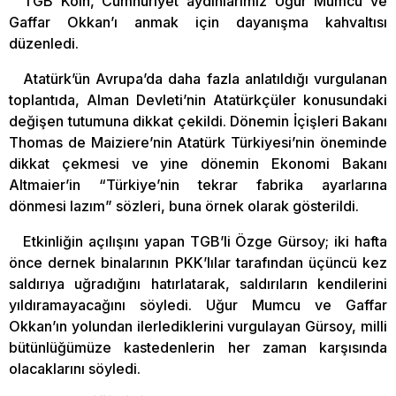
TGB Köln, Cumhuriyet aydınlarımız Uğur Mumcu ve
Gaffar Okkan’ı anmak için dayanışma kahvaltısı
düzenledi.
Atatürk’ün Avrupa’da daha fazla anlatıldığı vurgulanan
toplantıda, Alman Devleti’nin Atatürkçüler konusundaki
değişen tutumuna dikkat çekildi. Dönemin İçişleri Bakanı
Thomas de Maiziere’nin Atatürk Türkiyesi’nin öneminde
dikkat çekmesi ve yine dönemin Ekonomi Bakanı
Altmaier’in “Türkiye’nin tekrar fabrika ayarlarına
dönmesi lazım” sözleri, buna örnek olarak gösterildi.
Etkinliğin açılışını yapan TGB’li Özge Gürsoy; iki hafta
önce dernek binalarının PKK’lılar tarafından üçüncü kez
saldırıya uğradığını hatırlatarak, saldırıların kendilerini
yıldıramayacağını söyledi. Uğur Mumcu ve Gaffar
Okkan’ın yolundan ilerlediklerini vurgulayan Gürsoy, milli
bütünlüğümüze kastedenlerin her zaman karşısında
olacaklarını söyledi.