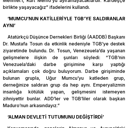
Mehmet’i, Kürt Memo’yu ayıramayacaklardır. Kardeşçe
birlikte yaşayacağız” ifadelerini kullandı.
‘MUMCU’NUN KATİLLERİYLE TGB’YE SALDIRANLAR
AYNI’
Atatürkçü Düşünce Dernekleri Birliği (AADDB) Başkanı
Dr. Mustafa Tosun da etkinlik nedeniyle TGB’ye destek
ziyaretinde bulundu. Dr. Tosun, Venezeuela’da yaşanan
gelişmelere ilişkin de şunları söyledi: “TGB’nin
Venezuela’daki darbe girişimine karşı yaptığı
açıklamaları çok doğru buluyorum. Darbe girişiminde
bulunan grupla, Uğur Mumcu’yu katleden grup,
derneğinize saldıran grup da hep aynı. Emperyalizmin
insanlığa kötülük yapan, gelişmesini istemeyen
zihniyettir bunlar. ADD’ler ve TGB’liler olarak başkan
Maduro’nun arkasındayız.”
‘ALMAN DEVLETİ TUTUMUNU DEĞİŞTİRDİ’