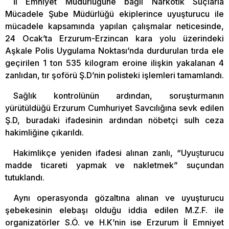
İl Emniyet Müdürlüğüne bağlı Narkotik Suçlarla
Mücadele Şube Müdürlüğü ekiplerince uyuşturucu ile
mücadele kapsamında yapılan çalışmalar neticesinde,
24 Ocak’ta Erzurum-Erzincan kara yolu üzerindeki
Aşkale Polis Uygulama Noktası’nda durdurulan tırda ele
geçirilen 1 ton 535 kilogram eroine ilişkin yakalanan 4
zanlıdan, tır şoförü Ş.D’nin polisteki işlemleri tamamlandı.
Sağlık kontrolünün ardından, soruşturmanın
yürütüldüğü Erzurum Cumhuriyet Savcılığına sevk edilen
Ş.D, buradaki ifadesinin ardından nöbetçi sulh ceza
hakimliğine çıkarıldı.
Hakimlikçe yeniden ifadesi alınan zanlı, “Uyuşturucu
madde ticareti yapmak ve nakletmek” suçundan
tutuklandı.
Aynı operasyonda gözaltına alınan ve uyuşturucu
şebekesinin elebaşı olduğu iddia edilen M.Z.F. ile
organizatörler S.Ö. ve H.K’nin ise Erzurum İl Emniyet