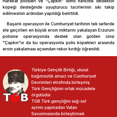
Harekat polisleri ve “Çapkın” isimli narkotik dedektör
köpeği desteğinde uyuşturucu tacirlerinin sıkı takip
edilmesinin ardından yapıldığı belirtildi.
Başarılı operasyon ile Cumhuriyet tarihinin tek seferde
ele geçirilen en büyük eroin miktarını yakalayan Erzurum
polisine operasyonda destek olan golden cinsi
“Çapkın”ın da bu operasyonla polis köpekleri arasında
eroin yakalaması açısından rekor kırdığı öğrenildi.
Türkiye Gençlik Birliği, ulusal
bağımsızlık amacı ve Cumhuriyet
Devrimleri etrafında birleşmiş
Türk Gençliğinin ortak mücadele
örgütüdür.
TGB Türk gençliğini sağ-sol
ayrımı yapmadan Vatan
Savunmasında birleştirmek