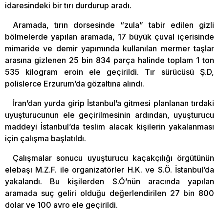
idaresindeki bir tırı durdurup aradı.
Aramada, tırın dorsesinde “zula” tabir edilen gizli
bölmelerde yapılan aramada, 17 büyük çuval içerisinde
mimaride ve demir yapımında kullanılan mermer taşlar
arasına gizlenen 25 bin 834 parça halinde toplam 1 ton
535 kilogram eroin ele geçirildi. Tır sürücüsü Ş.D,
polislerce Erzurum’da gözaltına alındı.
İran’dan yurda girip İstanbul’a gitmesi planlanan tırdaki
uyuşturucunun ele geçirilmesinin ardından, uyuşturucu
maddeyi İstanbul’da teslim alacak kişilerin yakalanması
için çalışma başlatıldı.
Çalışmalar sonucu uyuşturucu kaçakçılığı örgütünün
elebaşı M.Z.F. ile organizatörler H.K. ve S.Ö. İstanbul’da
yakalandı. Bu kişilerden S.Ö’nün aracında yapılan
aramada suç geliri olduğu değerlendirilen 27 bin 800
dolar ve 100 avro ele geçirildi.