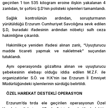
geçirilen 1 ton 535 kilogram eroine ilişkin yakalanan 4
zanlıdan, tır şoförü Ş.D’nin polisteki işlemleri tamamlandı.
Sağlık kontrolünün ardından, soruşturmanın
yürütüldüğü Erzurum Cumhuriyet Savcılığına sevk edilen
Ş.D, buradaki ifadesinin ardından nöbetçi sulh ceza
hakimliğine çıkarıldı.
Hakimlikçe yeniden ifadesi alınan zanlı, “Uyuşturucu
madde ticareti yapmak ve nakletmek” suçundan
tutuklandı.
Aynı operasyonda gözaltına alınan ve uyuşturucu
şebekesinin elebaşı olduğu iddia edilen M.Z.F. ile
organizatörler S.Ö. ve H.K’nin ise Erzurum İl Emniyet
Müdürlüğündeki işlemlerinin sürdüğü belirtildi.
ÖZEL HAREKAT DESTEKLİ OPERASYON
Erzurum’da tırda ele geçirilen operasyonun Özel