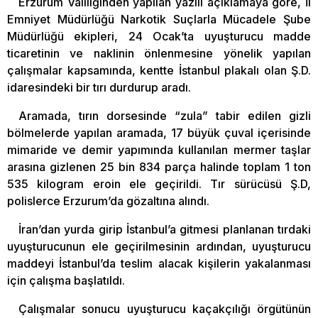
Erzurum Valiliğinden yapılan yazılı açıklamaya göre, İl
Emniyet Müdürlüğü Narkotik Suçlarla Mücadele Şube
Müdürlüğü ekipleri, 24 Ocak’ta uyuşturucu madde
ticaretinin ve naklinin önlenmesine yönelik yapılan
çalışmalar kapsamında, kentte İstanbul plakalı olan Ş.D.
idaresindeki bir tırı durdurup aradı.
Aramada, tırın dorsesinde “zula” tabir edilen gizli
bölmelerde yapılan aramada, 17 büyük çuval içerisinde
mimaride ve demir yapımında kullanılan mermer taşlar
arasına gizlenen 25 bin 834 parça halinde toplam 1 ton
535 kilogram eroin ele geçirildi. Tır sürücüsü Ş.D,
polislerce Erzurum’da gözaltına alındı.
İran’dan yurda girip İstanbul’a gitmesi planlanan tırdaki
uyuşturucunun ele geçirilmesinin ardından, uyuşturucu
maddeyi İstanbul’da teslim alacak kişilerin yakalanması
için çalışma başlatıldı.
Çalışmalar sonucu uyuşturucu kaçakçılığı örgütünün