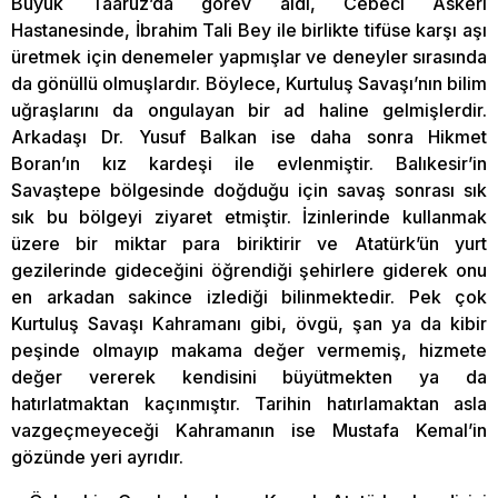
Büyük Taaruz’da görev aldı, Cebeci Askeri
Hastanesinde, İbrahim Tali Bey ile birlikte tifüse karşı aşı
üretmek için denemeler yapmışlar ve deneyler sırasında
da gönüllü olmuşlardır. Böylece, Kurtuluş Savaşı’nın bilim
uğraşlarını da ongulayan bir ad haline gelmişlerdir.
Arkadaşı Dr. Yusuf Balkan ise daha sonra Hikmet
Boran’ın kız kardeşi ile evlenmiştir. Balıkesir’in
Savaştepe bölgesinde doğduğu için savaş sonrası sık
sık bu bölgeyi ziyaret etmiştir. İzinlerinde kullanmak
üzere bir miktar para biriktirir ve Atatürk’ün yurt
gezilerinde gideceğini öğrendiği şehirlere giderek onu
en arkadan sakince izlediği bilinmektedir. Pek çok
Kurtuluş Savaşı Kahramanı gibi, övgü, şan ya da kibir
peşinde olmayıp makama değer vermemiş, hizmete
değer vererek kendisini büyütmekten ya da
hatırlatmaktan kaçınmıştır. Tarihin hatırlamaktan asla
vazgeçmeyeceği Kahramanın ise Mustafa Kemal’in
gözünde yeri ayrıdır.