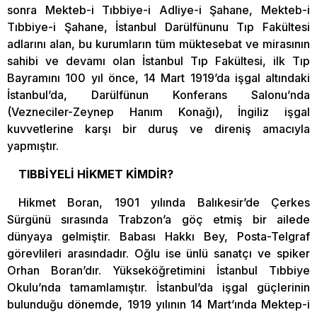
sonra Mekteb-i Tıbbiye-i Adliye-i Şahane, Mekteb-i
Tıbbiye-i Şahane, İstanbul Darülfünunu Tıp Fakültesi
adlarını alan, bu kurumların tüm müktesebat ve mirasının
sahibi ve devamı olan İstanbul Tıp Fakültesi, ilk Tıp
Bayramını 100 yıl önce, 14 Mart 1919’da işgal altındaki
İstanbul’da, Darülfünun Konferans Salonu’nda
(Vezneciler-Zeynep Hanım Konağı), İngiliz işgal
kuvvetlerine karşı bir duruş ve direniş amacıyla
yapmıştır.
TIBBİYELİ HİKMET KİMDİR?
Hikmet Boran, 1901 yılında Balıkesir’de Çerkes
Sürgünü sırasında Trabzon’a göç etmiş bir ailede
dünyaya gelmiştir. Babası Hakkı Bey, Posta-Telgraf
görevlileri arasındadır. Oğlu ise ünlü sanatçı ve spiker
Orhan Boran’dır. Yükseköğretimini İstanbul Tıbbiye
Okulu’nda tamamlamıştır. İstanbul’da işgal güçlerinin
bulunduğu dönemde, 1919 yılının 14 Mart’ında Mektep-i