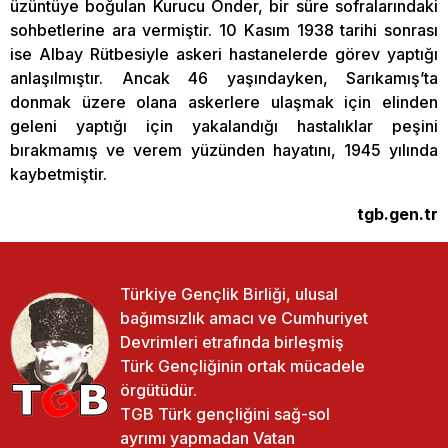
üzüntüye boğulan Kurucu Önder, bir süre sofralarındaki
sohbetlerine ara vermiştir. 10 Kasım 1938 tarihi sonrası
ise Albay Rütbesiyle askeri hastanelerde görev yaptığı
anlaşılmıştır. Ancak 46 yaşındayken, Sarıkamış’ta
donmak üzere olana askerlere ulaşmak için elinden
geleni yaptığı için yakalandığı hastalıklar peşini
bırakmamış ve verem yüzünden hayatını, 1945 yılında
kaybetmiştir.
tgb.gen.tr
Türkiye Gençlik Birliği, ulusal
bağımsızlık amacı ve Cumhuriyet
Devrimleri etrafında birleşmiş
Türk Gençliğinin ortak mücadele
örgütüdür.
TGB Türk gençliğini sağ-sol
ayrımı yapmadan Vatan