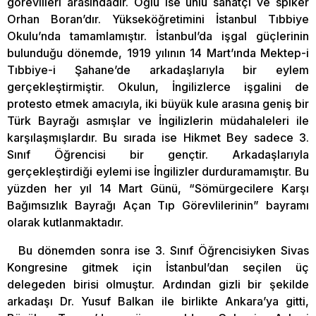
görevlileri arasındadır. Oğlu ise ünlü sanatçı ve spiker
Orhan Boran’dır. Yükseköğretimini İstanbul Tıbbiye
Okulu’nda tamamlamıştır. İstanbul’da işgal güçlerinin
bulunduğu dönemde, 1919 yılının 14 Mart’ında Mektep-i
Tıbbiye-i Şahane’de arkadaşlarıyla bir eylem
gerçekleştirmiştir. Okulun, İngilizlerce işgalini de
protesto etmek amacıyla, iki büyük kule arasına geniş bir
Türk Bayrağı asmışlar ve İngilizlerin müdahaleleri ile
karşılaşmışlardır. Bu sırada ise Hikmet Bey sadece 3.
Sınıf Öğrencisi bir gençtir. Arkadaşlarıyla
gerçekleştirdiği eylemi ise İngilizler durduramamıştır. Bu
yüzden her yıl 14 Mart Günü, “Sömürgecilere Karşı
Bağımsızlık Bayrağı Açan Tıp Görevlilerinin” bayramı
olarak kutlanmaktadır.
Bu dönemden sonra ise 3. Sınıf Öğrencisiyken Sivas
Kongresine gitmek için İstanbul’dan seçilen üç
delegeden birisi olmuştur. Ardından gizli bir şekilde
arkadaşı Dr. Yusuf Balkan ile birlikte Ankara’ya gitti,