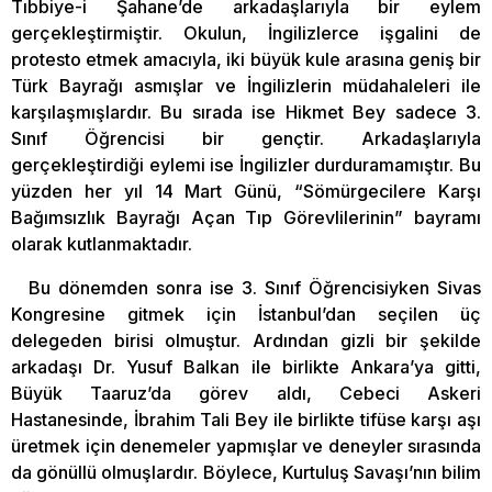
Tıbbiye-i Şahane’de arkadaşlarıyla bir eylem
gerçekleştirmiştir. Okulun, İngilizlerce işgalini de
protesto etmek amacıyla, iki büyük kule arasına geniş bir
Türk Bayrağı asmışlar ve İngilizlerin müdahaleleri ile
karşılaşmışlardır. Bu sırada ise Hikmet Bey sadece 3.
Sınıf Öğrencisi bir gençtir. Arkadaşlarıyla
gerçekleştirdiği eylemi ise İngilizler durduramamıştır. Bu
yüzden her yıl 14 Mart Günü, “Sömürgecilere Karşı
Bağımsızlık Bayrağı Açan Tıp Görevlilerinin” bayramı
olarak kutlanmaktadır.
Bu dönemden sonra ise 3. Sınıf Öğrencisiyken Sivas
Kongresine gitmek için İstanbul’dan seçilen üç
delegeden birisi olmuştur. Ardından gizli bir şekilde
arkadaşı Dr. Yusuf Balkan ile birlikte Ankara’ya gitti,
Büyük Taaruz’da görev aldı, Cebeci Askeri
Hastanesinde, İbrahim Tali Bey ile birlikte tifüse karşı aşı
üretmek için denemeler yapmışlar ve deneyler sırasında
da gönüllü olmuşlardır. Böylece, Kurtuluş Savaşı’nın bilim