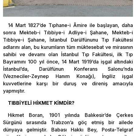
14 Mart 1827’de Tıphane-i Âmire ile başlayan, daha
sonra Mekteb-i Tıbbiye-i Adliye-i Şahane, Mekteb-i
Tıbbiye-i Şahane, İstanbul Darülfünunu Tıp Fakültesi
adlarını alan, bu kurumların tüm müktesebat ve mirasının
sahibi ve devamı olan İstanbul Tıp Fakültesi, ilk Tıp
Bayramını 100 yıl önce, 14 Mart 1919’da işgal altındaki
İstanbul’da, Darülfünun Konferans Salonu’nda
(Vezneciler-Zeynep Hanım Konağı), İngiliz işgal
kuvvetlerine karşı bir duruş ve direniş amacıyla
yapmıştır.
TIBBİYELİ HİKMET KİMDİR?
Hikmet Boran, 1901 yılında Balıkesir’de Çerkes
Sürgünü sırasında Trabzon’a göç etmiş bir ailede
dünyaya gelmiştir. Babası Hakkı Bey, Posta-Telgraf