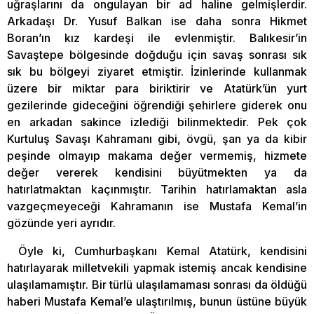
uğraşlarını da ongulayan bir ad haline gelmişlerdir.
Arkadaşı Dr. Yusuf Balkan ise daha sonra Hikmet
Boran’ın kız kardeşi ile evlenmiştir. Balıkesir’in
Savaştepe bölgesinde doğduğu için savaş sonrası sık
sık bu bölgeyi ziyaret etmiştir. İzinlerinde kullanmak
üzere bir miktar para biriktirir ve Atatürk’ün yurt
gezilerinde gideceğini öğrendiği şehirlere giderek onu
en arkadan sakince izlediği bilinmektedir. Pek çok
Kurtuluş Savaşı Kahramanı gibi, övgü, şan ya da kibir
peşinde olmayıp makama değer vermemiş, hizmete
değer vererek kendisini büyütmekten ya da
hatırlatmaktan kaçınmıştır. Tarihin hatırlamaktan asla
vazgeçmeyeceği Kahramanın ise Mustafa Kemal’in
gözünde yeri ayrıdır.
Öyle ki, Cumhurbaşkanı Kemal Atatürk, kendisini
hatırlayarak milletvekili yapmak istemiş ancak kendisine
ulaşılamamıştır. Bir türlü ulaşılamaması sonrası da öldüğü
haberi Mustafa Kemal’e ulaştırılmış, bunun üstüne büyük