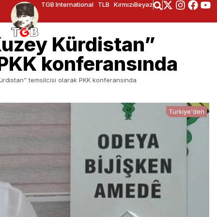
TGB International
TLB
KırmızıBeyaz
Kuzey Kürdistan”
k PKK konferansında
ürdistan” temsilcisi olarak PKK konferansında
Türkiye'den