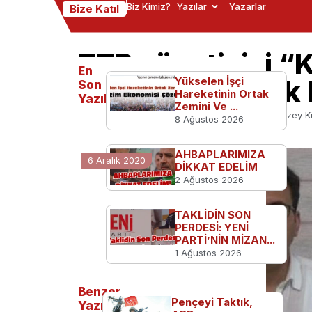
Biz Kimiz?
Yazılar
Yazarlar
Bize Katıl
TTB yöneticisi “
En
temsilcisi olara
Yükselen İşçi
Son
Hareketinin Ortak
Yazılanlar
Zemini Ve ...
Ana Sayfa
Türkiye'den
TTB yöneticisi “Kuzey K
8 Ağustos 2026
AHBAPLARIMIZA
6 Aralık 2020
DİKKAT EDELİM
2 Ağustos 2026
TAKLİDİN SON
PERDESİ: YENİ
PARTİ’NİN MİZAN...
1 Ağustos 2026
Benzer
Pençeyi Taktık,
Yazılar