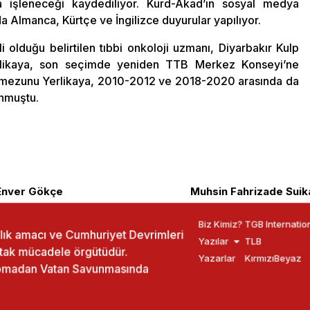
a işleneceği kaydediliyor. Kurd-Akad’ın sosyal medya
a Almanca, Kürtçe ve İngilizce duyurular yapılıyor.
 olduğu belirtilen tıbbi onkoloji uzmanı, Diyarbakır Kulp
rlikaya, son seçimde yeniden TTB Merkez Konseyi’ne
esi mezunu Yerlikaya, 2010-2012 ve 2018-2020 arasında da
nmuştu.
 Enver Gökçe
Muhsin Fahrizade Suika
Biz Kimiz?
TGB Internatio
ızlık amacı ve Cumhuriyet Devrimleri
Yazılar
TLB
rtak mücadele örgütüdür.
Yazarlar
KırmızıBeyaz
yapmadan Vatan Savunmasında