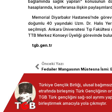
bağlamında sağlık yapıları” konusunun d
hasaplarında, konferansa ilişkin paylaşımlard
Memorial Diyarbakır Hastanesi’nde görevli
doğumlu 40 yaşındaki Uzm. Dr. Halis Ye
seçilmişti. Ankara Üniversitesi Tıp Fakült
TTB Merkez Konseyi Üyeliği görevinde bulu
tgb.gen.tr
Önceki Yazı
Fedailer Mangasının Müstesna İsmi:
Türkiye Gençlik Birliği, ulusal bağıms
etrafında birleşmiş Türk Gençliğinin o
TGB Türk gençliğini sağ-sol ayrımı 
birleştirmek amacıyla yola çıkmıştır.