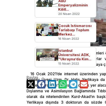
ABD
Emperyalizminin
Kilitl...
20 Nisan 2022
Çocuk Istismarcısı
Tarlabaşı Toplum
Merkez...
16 Nisan 2022
İstanbul
Avrupa’da PKK’ya bağlı akademisyenleri
Üniversitesi ADK,
Derneği’nin düzenlediği “Kürt Doktorlar
"Ukrayna’da Kim...
15 Nisan 2022
Konseyi’nden bir ismin de katılacağı ortaya çı
16 Ocak 2021’de internet üzerinden ya
Paylaş
Konsey Üyesi Uzm. Dr. Halis Yerlikaya da 
“Kuzey Kürdistan” temsilcisi olarak yer ala
Dışlanma ve Asimilasyon Bağlamında Tıbbi
olarak da nitelendirilen Kurd-Akad’ın başk
Yerlikaya dışında 3 doktorun da sözde 