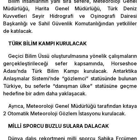
Bilim insanlarının yanı sıra sefere, Meteoroloji Genel
Müdürlüğü, Harita Genel Müdürlüğü, Türk Deniz
Kuvvetleri Seyir Hidrografi ve Oşinografi Dairesi
Başkanlığı ve Sahil Güvenlik Komutanlığından yetkililer
de katılacak.
TÜRK BİLİM KAMPI KURULACAK
Geçici Bilim Üssü oluşturulmasına yönelik çalışmaların
gerçekleştirileceği sefer kapsamında, Horseshoe
Adası’nda Türk Bilim Kampı kurulacak. Antarktika
Anlaşmalar Sistemi’nde “gözlemci” statüsünde bulunan
Türkiye, bu seferle “danışman ülke” statüsüne geçme
hedefine bir adım daha yaklaşacak.
Ayrıca, Meteoroloji Genel Müdürlüğü tarafından kıtaya
2 Otomatik Meteoroloji Gözlem İstasyonu kurulacak.
MİLLİ SPORCU BUZLU SULARA DALACAK
Dünya dalış rekortmeni milli sporcu Şahika Ercümen