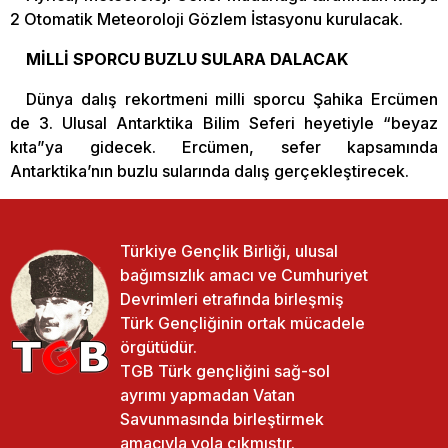
2 Otomatik Meteoroloji Gözlem İstasyonu kurulacak.
MİLLİ SPORCU BUZLU SULARA DALACAK
Dünya dalış rekortmeni milli sporcu Şahika Ercümen
de 3. Ulusal Antarktika Bilim Seferi heyetiyle “beyaz
kıta”ya gidecek. Ercümen, sefer kapsamında
Antarktika’nın buzlu sularında dalış gerçekleştirecek.
Türkiye Gençlik Birliği, ulusal
bağımsızlık amacı ve Cumhuriyet
Devrimleri etrafında birleşmiş
Türk Gençliğinin ortak mücadele
örgütüdür.
TGB Türk gençliğini sağ-sol
ayrımı yapmadan Vatan
Savunmasında birleştirmek
amacıyla yola çıkmıştır.