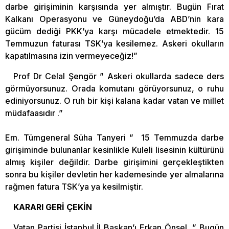
darbe girişiminin karşısında yer almıştır. Bugün Fırat
Kalkanı Operasyonu ve Güneydoğu’da ABD’nin kara
gücüm dediği PKK’ya karşı mücadele etmektedir. 15
Temmuzun faturası TSK’ya kesilemez. Askeri okulların
kapatılmasına izin vermeyeceğiz!”
Prof Dr Celal Şengör ” Askeri okullarda sadece ders
görmüyorsunuz. Orada komutanı görüyorsunuz, o ruhu
ediniyorsunuz. O ruh bir kişi kalana kadar vatan ve millet
müdafaasıdır .”
Em. Tümgeneral Süha Tanyeri ” 15 Temmuzda darbe
girişiminde bulunanlar kesinlikle Kuleli lisesinin kültürünü
almış kişiler değildir. Darbe girişimini gerçekleştikten
sonra bu kişiler devletin her kademesinde yer almalarına
rağmen fatura TSK’ya ya kesilmiştir.
KARARI GERİ ÇEKİN
Vatan Partisi İstanbul İl Başkan’ı Erkan Önsel, ” Bugün