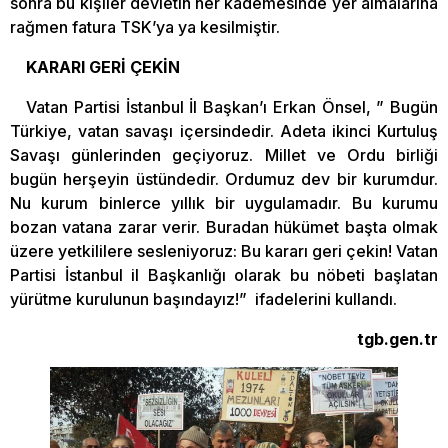
sonra bu kişiler devletin her kademesinde yer almalarına
rağmen fatura TSK’ya ya kesilmiştir.
KARARI GERİ ÇEKİN
Vatan Partisi İstanbul İl Başkan’ı Erkan Önsel, ” Bugün
Türkiye, vatan savaşı içersindedir. Adeta ikinci Kurtuluş
Savaşı günlerinden geçiyoruz. Millet ve Ordu birliği
bugün herşeyin üstündedir. Ordumuz dev bir kurumdur.
Nu kurum binlerce yıllık bir uygulamadır. Bu kurumu
bozan vatana zarar verir. Buradan hükümet başta olmak
üzere yetkililere sesleniyoruz: Bu kararı geri çekin! Vatan
Partisi İstanbul il Başkanlığı olarak bu nöbeti başlatan
yürütme kurulunun başındayız!” ifadelerini kullandı.
tgb.gen.tr