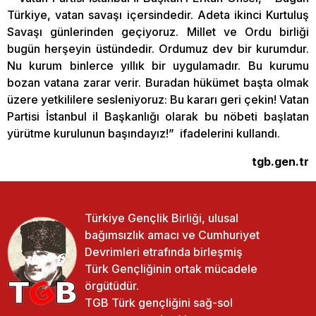
Türkiye, vatan savaşı içersindedir. Adeta ikinci Kurtuluş
Savaşı günlerinden geçiyoruz. Millet ve Ordu birliği
bugün herşeyin üstündedir. Ordumuz dev bir kurumdur.
Nu kurum binlerce yıllık bir uygulamadır. Bu kurumu
bozan vatana zarar verir. Buradan hükümet başta olmak
üzere yetkililere sesleniyoruz: Bu kararı geri çekin! Vatan
Partisi İstanbul il Başkanlığı olarak bu nöbeti başlatan
yürütme kurulunun başındayız!” ifadelerini kullandı.
tgb.gen.tr
Türkiye Gençlik Birliği, ulusal
bağımsızlık amacı ve Cumhuriyet
Devrimleri etrafında birleşmiş
Türk Gençliğinin ortak mücadele
örgütüdür.
TGB Türk gençliğini sağ-sol