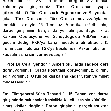
Askeri okullar TSK’ nın temel direğidir. Siz bunları
kaldırmaya girişirseniz Türk Ordusunun yapısı
çökecektir. O Türk Ordusuu ki Ergenokon ve Balyozdan
çıkan Türk Ordusudur. Türk Ordusu muvazzafıyla ve
emekli askeriyle 15 Temmuz Amerikancı-Fethullahçı
darbe girişiminin karşısında yer almıştır. Bugün Fırat
Kalkanı Operasyonu ve Güneydoğu’da ABD’nin kara
gücüm dediği PKK’ya karşı mücadele etmektedir. 15
Temmuzun faturası TSK’ya kesilemez. Askeri okulların
kapatılmasına izin vermeyeceğiz!”
Prof Dr Celal Şengör ” Askeri okullarda sadece ders
görmüyorsunuz. Orada komutanı görüyorsunuz, o ruhu
ediniyorsunuz. O ruh bir kişi kalana kadar vatan ve millet
müdafaasıdır .”
Em. Tümgeneral Süha Tanyeri ” 15 Temmuzda darbe
girişiminde bulunanlar kesinlikle Kuleli lisesinin kültürünü
almış kişiler değildir. Darbe girişimini gerçekleştikten