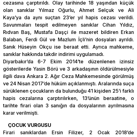
cezasına çarptırıldı. Olay tarihinde 18 yaşından küçük
olan sanıklar Yılmaz Oğurlu, Ahmet Selçuk ve Ali
Kaya’ya da aynı suçtan 23’er yıl hapis cezası verildi.
Savunmaları tespit edilmeyen sanıklar Cihan Yıldız,
Rıdvan Baş, Mustafa Daşçi ile mazeret bildiren Erkan
Balaban, Ferdi Gül ve Mazlum İçli’nin dosyaları ayrıldı.
Sanık Hüseyin Okçu ise beraat etti. Ayrıca mahkeme,
sanıklar hakkında takdir indirimi uygulamadı.
Diyarbakır’da 6-7 Ekim 2014’te düzenlenen izinsiz
gösterilerde Yasin Börü ve 3 arkadaşının öldürülmesiyle
ilgili dava Ankara 2. Ağır Ceza Mahkemesinde görülmüş
ve 24 Nisan 2017’de hüküm açıklanmıştı. Aralarında suça
sürüklenen çocukların da bulunduğu 41 kişiden 25’i farklı
hapis cezalarına çarptırılırken, 13’ünün beraatine, o
tarihte firari olan 3 sanığın da dosyalarının ayrılmasına
karar verilmişti.
ÇOCUK VURGUSU
Firari sanıklardan Ersin Filizer, 2 Ocak 2018’de