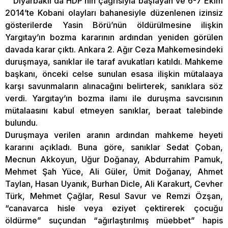
Diyarbakır’da HDP’nin çağrısıyla başlayan ve 6-7 Ekim
2014’te Kobani olayları bahanesiyle düzenlenen izinsiz
gösterilerde Yasin Börü’nün öldürülmesine ilişkin
Yargıtay’ın bozma kararının ardından yeniden görülen
davada karar çıktı. Ankara 2. Ağır Ceza Mahkemesindeki
duruşmaya, sanıklar ile taraf avukatları katıldı. Mahkeme
başkanı, önceki celse sunulan esasa ilişkin mütalaaya
karşı savunmaların alınacağını belirterek, sanıklara söz
verdi. Yargıtay’ın bozma ilamı ile duruşma savcısının
mütalaasını kabul etmeyen sanıklar, beraat talebinde
bulundu.
Duruşmaya verilen aranın ardından mahkeme heyeti
kararını açıkladı. Buna göre, sanıklar Sedat Çoban,
Mecnun Akkoyun, Uğur Doğanay, Abdurrahim Pamuk,
Mehmet Şah Yüce, Ali Güler, Ümit Doğanay, Ahmet
Taylan, Hasan Uyanık, Burhan Dicle, Ali Karakurt, Cevher
Türk, Mehmet Çağlar, Resul Savur ve Remzi Özşan,
“canavarca hisle veya eziyet çektirerek çocuğu
öldürme” suçundan “ağırlaştırılmış müebbet” hapis