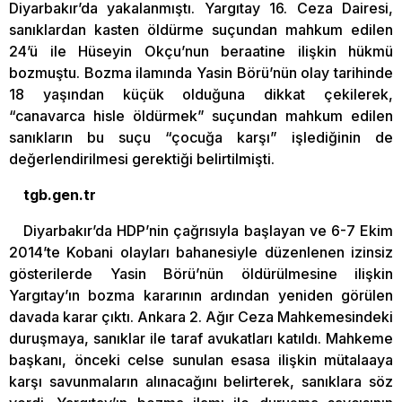
Diyarbakır’da yakalanmıştı. Yargıtay 16. Ceza Dairesi,
sanıklardan kasten öldürme suçundan mahkum edilen
24’ü ile Hüseyin Okçu’nun beraatine ilişkin hükmü
bozmuştu. Bozma ilamında Yasin Börü’nün olay tarihinde
18 yaşından küçük olduğuna dikkat çekilerek,
“canavarca hisle öldürmek” suçundan mahkum edilen
sanıkların bu suçu “çocuğa karşı” işlediğinin de
değerlendirilmesi gerektiği belirtilmişti.
tgb.gen.tr
Diyarbakır’da HDP’nin çağrısıyla başlayan ve 6-7 Ekim
2014’te Kobani olayları bahanesiyle düzenlenen izinsiz
gösterilerde Yasin Börü’nün öldürülmesine ilişkin
Yargıtay’ın bozma kararının ardından yeniden görülen
davada karar çıktı. Ankara 2. Ağır Ceza Mahkemesindeki
duruşmaya, sanıklar ile taraf avukatları katıldı. Mahkeme
başkanı, önceki celse sunulan esasa ilişkin mütalaaya
karşı savunmaların alınacağını belirterek, sanıklara söz