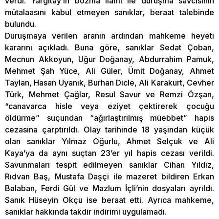
verdi. Yargıtay’ın bozma ilamı ile duruşma savcısının
mütalaasını kabul etmeyen sanıklar, beraat talebinde
bulundu.
Duruşmaya verilen aranın ardından mahkeme heyeti
kararını açıkladı. Buna göre, sanıklar Sedat Çoban,
Mecnun Akkoyun, Uğur Doğanay, Abdurrahim Pamuk,
Mehmet Şah Yüce, Ali Güler, Ümit Doğanay, Ahmet
Taylan, Hasan Uyanık, Burhan Dicle, Ali Karakurt, Cevher
Türk, Mehmet Çağlar, Resul Savur ve Remzi Özşan,
“canavarca hisle veya eziyet çektirerek çocuğu
öldürme” suçundan “ağırlaştırılmış müebbet” hapis
cezasına çarptırıldı. Olay tarihinde 18 yaşından küçük
olan sanıklar Yılmaz Oğurlu, Ahmet Selçuk ve Ali
Kaya’ya da aynı suçtan 23’er yıl hapis cezası verildi.
Savunmaları tespit edilmeyen sanıklar Cihan Yıldız,
Rıdvan Baş, Mustafa Daşçi ile mazeret bildiren Erkan
Balaban, Ferdi Gül ve Mazlum İçli’nin dosyaları ayrıldı.
Sanık Hüseyin Okçu ise beraat etti. Ayrıca mahkeme,
sanıklar hakkında takdir indirimi uygulamadı.