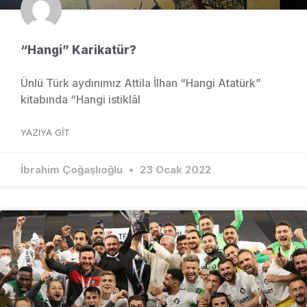
“Hangi” Karikatür?
Ünlü Türk aydınımız Attila İlhan “Hangi Atatürk”
kitabında “Hangi istiklâl
YAZIYA GIT
İbrahim Çoğaşlıoğlu
23 Ocak 2022