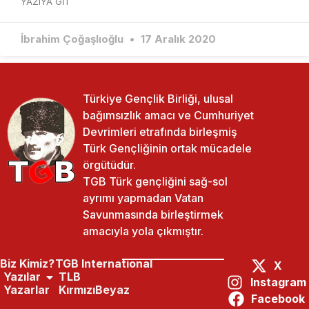
YAZIYA GIT
İbrahim Çoğaşlıoğlu
17 Aralık 2020
Türkiye Gençlik Birliği, ulusal
bağımsızlık amacı ve Cumhuriyet
Devrimleri etrafında birleşmiş
Türk Gençliğinin ortak mücadele
örgütüdür.
TGB Türk gençliğini sağ-sol
ayrımı yapmadan Vatan
Savunmasında birleştirmek
amacıyla yola çıkmıştır.
Biz Kimiz?
TGB International
X
Yazılar
TLB
Instagram
Yazarlar
KırmızıBeyaz
Facebook