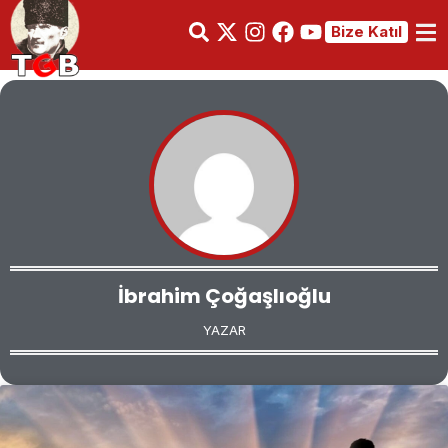
Bize Katıl
İbrahim Çoğaşlıoğlu
YAZAR