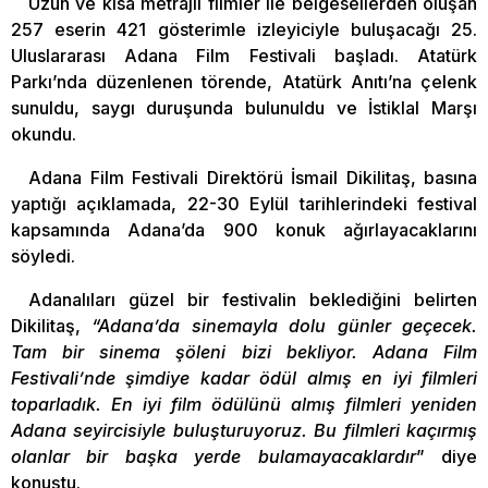
Uzun ve kısa metrajlı filmler ile belgesellerden oluşan
257 eserin 421 gösterimle izleyiciyle buluşacağı 25.
Uluslararası Adana Film Festivali başladı. Atatürk
Parkı’nda düzenlenen törende, Atatürk Anıtı’na çelenk
sunuldu, saygı duruşunda bulunuldu ve İstiklal Marşı
okundu.
Adana Film Festivali Direktörü İsmail Dikilitaş, basına
yaptığı açıklamada, 22-30 Eylül tarihlerindeki festival
kapsamında Adana’da 900 konuk ağırlayacaklarını
söyledi.
Adanalıları güzel bir festivalin beklediğini belirten
Dikilitaş,
“Adana’da sinemayla dolu günler geçecek.
Tam bir sinema şöleni bizi bekliyor. Adana Film
Festivali’nde şimdiye kadar ödül almış en iyi filmleri
toparladık. En iyi film ödülünü almış filmleri yeniden
Adana seyircisiyle buluşturuyoruz. Bu filmleri kaçırmış
olanlar bir başka yerde bulamayacaklardır
” diye
konuştu.