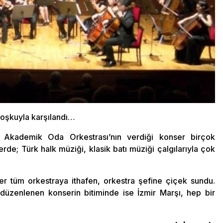
 coşkuyla karşılandı…
i Akademik Oda Orkestrası’nın verdiği konser birçok
rde; Türk halk müziği, klasik batı müziği çalgılarıyla çok
r tüm orkestraya ithafen, orkestra şefine çiçek sundu.
zenlenen konserin bitiminde ise İzmir Marşı, hep bir