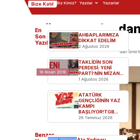
Biz Kimiz?
Yazılar
Yazarlar
Bize Katıl
Görev Vakfı’ndan
En
AHBAPLARIMIZA
konseri
Son
DİKKAT EDELİM
Yazılanlar
2 Ağustos 2026
Ana Sayfa
Kültür Sanat
Görev Vakfı’ndan İzmir’
TAKLİDİN SON
PERDESİ: YENİ
16 Nisan 2018
PARTİ’NİN MİZAN...
1 Ağustos 2026
ATATÜRK
GENÇLİĞİNİN YAZ
KAMPI
BAŞLIYOR!TGB...
26 Temmuz 2026
Benzer
Ata Yadigarı