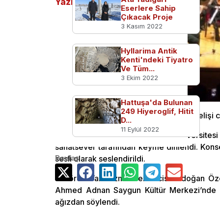
Yazılar
Eserlere Sahip
Çıkacak Proje
3 Kasım 2022
Hyllarima Antik
Kenti'ndeki Tiyatro
Ve Tüm...
3 Ekim 2022
Hattuşa'da Bulunan
249 Hiyeroglif, Hitit
İzmir’de opera rüzgarı esti. Baharın gelişi
D...
11 Eylül 2022
Görev Vakfı’nın Pamukkale Üniversites
sanatsever tarafından keyifle dinlendi. Konse
Paylaş
sesli olarak seslendirildi.
Görev Vakfı İzmir Temsilcisi Erdoğan Öze
Ahmed Adnan Saygun Kültür Merkezi’nde dü
ağızdan söylendi.