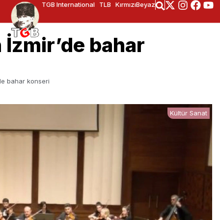
TGB International
TLB
KırmızıBeyaz
 İzmir’de bahar
de bahar konseri
Kültür Sanat