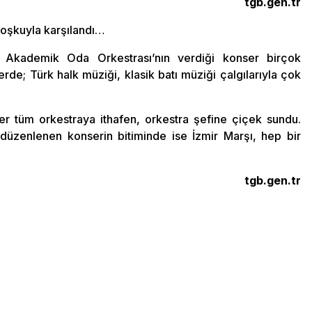
tgb.gen.tr
 coşkuyla karşılandı…
i Akademik Oda Orkestrası’nın verdiği konser birçok
rde; Türk halk müziği, klasik batı müziği çalgılarıyla çok
r tüm orkestraya ithafen, orkestra şefine çiçek sundu.
zenlenen konserin bitiminde ise İzmir Marşı, hep bir
tgb.gen.tr