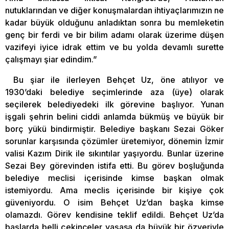
nutuklarından ve diğer konuşmalardan ihtiyaçlarımızın ne
kadar büyük olduğunu anladıktan sonra bu memleketin
genç bir ferdi ve bir bilim adamı olarak üzerime düşen
vazifeyi iyice idrak ettim ve bu yolda devamlı surette
çalışmayı şiar edindim.”
Bu şiar ile ilerleyen Behçet Uz, öne atılıyor ve
1930’daki belediye seçimlerinde aza (üye) olarak
seçilerek belediyedeki ilk görevine başlıyor. Yunan
işgali şehrin belini ciddi anlamda bükmüş ve büyük bir
borç yükü bindirmiştir. Belediye başkanı Sezai Göker
sorunlar karşısında çözümler üretemiyor, dönemin İzmir
valisi Kazım Dirik ile sıkıntılar yaşıyordu. Bunlar üzerine
Sezai Bey görevinden istifa etti. Bu görev boşluğunda
belediye meclisi içerisinde kimse başkan olmak
istemiyordu. Ama meclis içerisinde bir kişiye çok
güveniyordu. O isim Behçet Uz’dan başka kimse
olamazdı. Görev kendisine teklif edildi. Behçet Uz’da
başlarda belli çekinceler yaşasa da büyük bir özveriyle