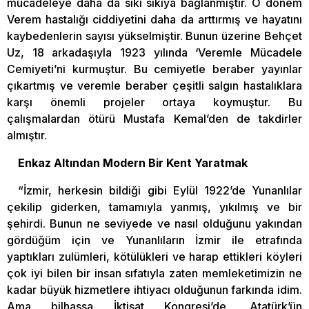
mücadeleye daha da sıkı sıkıya bağlanmıştır. O dönem
Verem hastalığı ciddiyetini daha da arttırmış ve hayatını
kaybedenlerin sayısı yükselmiştir. Bunun üzerine Behçet
Uz, 18 arkadaşıyla 1923 yılında ‘Veremle Mücadele
Cemiyeti’ni kurmuştur. Bu cemiyetle beraber yayınlar
çıkartmış ve veremle beraber çeşitli salgın hastalıklara
karşı önemli projeler ortaya koymuştur. Bu
çalışmalardan ötürü Mustafa Kemal’den de takdirler
almıştır.
Enkaz Altından Modern Bir Kent Yaratmak
“İzmir, herkesin bildiği gibi Eylül 1922’de Yunanlılar
çekilip giderken, tamamıyla yanmış, yıkılmış ve bir
şehirdi. Bunun ne seviyede ve nasıl olduğunu yakından
gördüğüm için ve Yunanlıların İzmir ile etrafında
yaptıkları zulümleri, kötülükleri ve harap ettikleri köyleri
çok iyi bilen bir insan sıfatıyla zaten memleketimizin ne
kadar büyük hizmetlere ihtiyacı olduğunun farkında idim.
Ama bilhassa İktisat Kongresi’de, Atatürk’ün