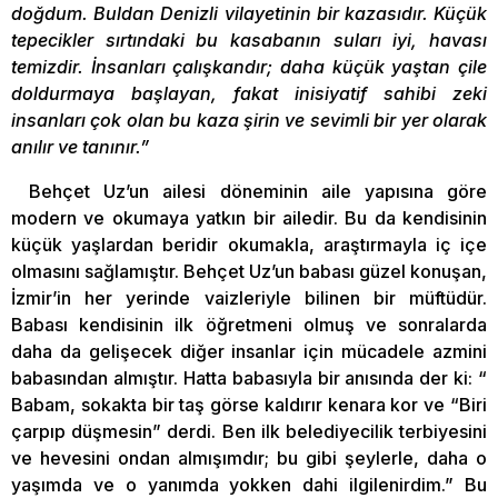
doğdum. Buldan Denizli vilayetinin bir kazasıdır. Küçük
tepecikler sırtındaki bu kasabanın suları iyi, havası
temizdir. İnsanları çalışkandır; daha küçük yaştan çile
doldurmaya başlayan, fakat inisiyatif sahibi zeki
insanları çok olan bu kaza şirin ve sevimli bir yer olarak
anılır ve tanınır.”
Behçet Uz’un ailesi döneminin aile yapısına göre
modern ve okumaya yatkın bir ailedir. Bu da kendisinin
küçük yaşlardan beridir okumakla, araştırmayla iç içe
olmasını sağlamıştır. Behçet Uz’un babası güzel konuşan,
İzmir’in her yerinde vaizleriyle bilinen bir müftüdür.
Babası kendisinin ilk öğretmeni olmuş ve sonralarda
daha da gelişecek diğer insanlar için mücadele azmini
babasından almıştır. Hatta babasıyla bir anısında der ki: “
Babam, sokakta bir taş görse kaldırır kenara kor ve “Biri
çarpıp düşmesin” derdi. Ben ilk belediyecilik terbiyesini
ve hevesini ondan almışımdır; bu gibi şeylerle, daha o
yaşımda ve o yanımda yokken dahi ilgilenirdim.” Bu