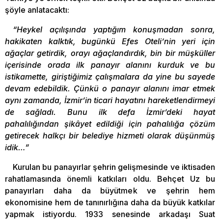
şöyle anlatacaktı:
“Heykel açılışında yaptığım konuşmadan sonra,
hakikaten kalktık, bugünkü Efes Oteli’nin yeri için
ağaçlar getirdik, orayı ağaçlandırdık, bin bir müşküller
içerisinde orada ilk panayır alanını kurduk ve bu
istikamette, giriştiğimiz çalışmalara da yine bu sayede
devam edebildik. Çünkü o panayır alanını imar etmek
aynı zamanda, İzmir’in ticari hayatını hareketlendirmeyi
de sağladı. Bunu ilk defa İzmir’deki hayat
pahalılığından şikâyet edildiği için pahalılığa çözüm
getirecek halkçı bir belediye hizmeti olarak düşünmüş
idik…”
Kurulan bu panayırlar şehrin gelişmesinde ve iktisaden
rahatlamasında önemli katkıları oldu. Behçet Uz bu
panayırları daha da büyütmek ve şehrin hem
ekonomisine hem de tanınırlığına daha da büyük katkılar
yapmak istiyordu. 1933 senesinde arkadaşı Suat