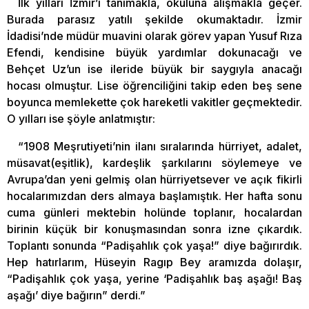
İlk yılları İzmir’i tanımakla, okuluna alışmakla geçer.
Burada parasız yatılı şekilde okumaktadır. İzmir
İdadisi’nde müdür muavini olarak görev yapan Yusuf Rıza
Efendi, kendisine büyük yardımlar dokunacağı ve
Behçet Uz’un ise ileride büyük bir saygıyla anacağı
hocası olmuştur. Lise öğrenciliğini takip eden beş sene
boyunca memlekette çok hareketli vakitler geçmektedir.
O yılları ise şöyle anlatmıştır:
“1908 Meşrutiyeti’nin ilanı sıralarında hürriyet, adalet,
müsavat(eşitlik), kardeşlik şarkılarını söylemeye ve
Avrupa’dan yeni gelmiş olan hürriyetsever ve açık fikirli
hocalarımızdan ders almaya başlamıştık. Her hafta sonu
cuma günleri mektebin holünde toplanır, hocalardan
birinin küçük bir konuşmasından sonra izne çıkardık.
Toplantı sonunda “Padişahlık çok yaşa!” diye bağırırdık.
Hep hatırlarım, Hüseyin Ragıp Bey aramızda dolaşır,
“Padişahlık çok yaşa, yerine ‘Padişahlık baş aşağı! Baş
aşağı’ diye bağırın” derdi.”