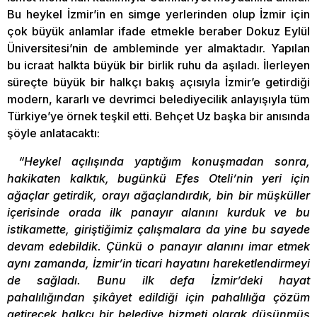
Bu heykel İzmir’in en simge yerlerinden olup İzmir için
çok büyük anlamlar ifade etmekle beraber Dokuz Eylül
Üniversitesi’nin de ambleminde yer almaktadır. Yapılan
bu icraat halkta büyük bir birlik ruhu da aşıladı. İlerleyen
süreçte büyük bir halkçı bakış açısıyla İzmir’e getirdiği
modern, kararlı ve devrimci belediyecilik anlayışıyla tüm
Türkiye’ye örnek teşkil etti. Behçet Uz başka bir anısında
şöyle anlatacaktı:
“Heykel açılışında yaptığım konuşmadan sonra,
hakikaten kalktık, bugünkü Efes Oteli’nin yeri için
ağaçlar getirdik, orayı ağaçlandırdık, bin bir müşküller
içerisinde orada ilk panayır alanını kurduk ve bu
istikamette, giriştiğimiz çalışmalara da yine bu sayede
devam edebildik. Çünkü o panayır alanını imar etmek
aynı zamanda, İzmir’in ticari hayatını hareketlendirmeyi
de sağladı. Bunu ilk defa İzmir’deki hayat
pahalılığından şikâyet edildiği için pahalılığa çözüm
getirecek halkçı bir belediye hizmeti olarak düşünmüş