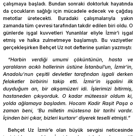
çalışmaya başladı. Bundan sonraki doktorluk hayatında
da çocukların sağlığı için mücadele edecek ve çağdaş
metotlar üretecekti. Buradaki çalışmalarıyla yakın
zamanda tüm çevresi tarafından takdir edilen biri oldu. O
günlerde işgal kuvvetleri Yunanlılar eliyle İzmir’i işgal
etmiş ve halka zulmetmeye başlamıştı. Bu vaziyetler
gerçekleşirken Behçet Uz not defterine şunları yazmıştı:
“Harbin verdiği umumi çöküntünün, hasta ve
yaralıların acıklı hallerinin üstüne İstanbul’un, İzmir’in,
Anadolu’nun çeşitli devletler tarafından işgali derken
felaketler birbirini takip etti. İzmir’in işgalini ilk
duyduğum an, bir akşamüzeri idi. İşlerimizi bitirmiş,
hastaneden çıkıyorduk. O kadar müteessir oldum ki,
yolda ağlamaya başladım. Hocam Kadir Raşit Paşa o
zaman beni, ‘Bu milletin müstesna bir tarihi vardır.
İçinden biri çıkar, bizleri kurtarır’ diyerek teselli etmişti.”
Behçet Uz İzmir’e olan büyük sevgisi neticesinde