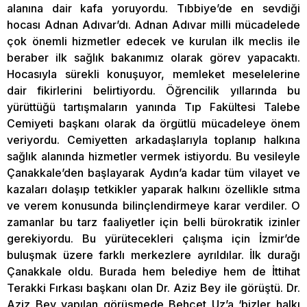
alanına dair kafa yoruyordu. Tıbbiye’de en sevdiği
hocası Adnan Adıvar’dı. Adnan Adıvar milli mücadelede
çok önemli hizmetler edecek ve kurulan ilk meclis ile
beraber ilk sağlık bakanımız olarak görev yapacaktı.
Hocasıyla sürekli konuşuyor, memleket meselelerine
dair fikirlerini belirtiyordu. Öğrencilik yıllarında bu
yürüttüğü tartışmaların yanında Tıp Fakültesi Talebe
Cemiyeti başkanı olarak da örgütlü mücadeleye önem
veriyordu. Cemiyetten arkadaşlarıyla toplanıp halkına
sağlık alanında hizmetler vermek istiyordu. Bu vesileyle
Çanakkale’den başlayarak Aydın’a kadar tüm vilayet ve
kazaları dolaşıp tetkikler yaparak halkını özellikle sıtma
ve verem konusunda bilinçlendirmeye karar verdiler. O
zamanlar bu tarz faaliyetler için belli bürokratik izinler
gerekiyordu. Bu yürütecekleri çalışma için İzmir’de
buluşmak üzere farklı merkezlere ayrıldılar. İlk durağı
Çanakkale oldu. Burada hem belediye hem de İttihat
Terakki Fırkası başkanı olan Dr. Aziz Bey ile görüştü. Dr.
Aziz Bey yapılan görüşmede Behçet Uz’a ‘bizler halkı