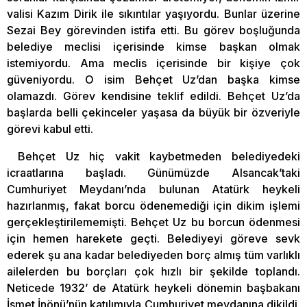
valisi Kazım Dirik ile sıkıntılar yaşıyordu. Bunlar üzerine
Sezai Bey görevinden istifa etti. Bu görev boşluğunda
belediye meclisi içerisinde kimse başkan olmak
istemiyordu. Ama meclis içerisinde bir kişiye çok
güveniyordu. O isim Behçet Uz’dan başka kimse
olamazdı. Görev kendisine teklif edildi. Behçet Uz’da
başlarda belli çekinceler yaşasa da büyük bir özveriyle
görevi kabul etti.
Behçet Uz hiç vakit kaybetmeden belediyedeki
icraatlarına başladı. Günümüzde Alsancak’taki
Cumhuriyet Meydanı’nda bulunan Atatürk heykeli
hazırlanmış, fakat borcu ödenemediği için dikim işlemi
gerçekleştirilememişti. Behçet Uz bu borcun ödenmesi
için hemen harekete geçti. Belediyeyi göreve sevk
ederek şu ana kadar belediyeden borç almış tüm varlıklı
ailelerden bu borçları çok hızlı bir şekilde toplandı.
Neticede 1932’ de Atatürk heykeli dönemin başbakanı
İsmet İnönü’nün katılımıyla Cumhuriyet meydanına dikildi.