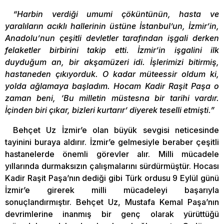
“Harbin verdiği umumi çöküntünün, hasta ve
yaralıların acıklı hallerinin üstüne İstanbul’un, İzmir’in,
Anadolu’nun çeşitli devletler tarafından işgali derken
felaketler birbirini takip etti. İzmir’in işgalini ilk
duyduğum an, bir akşamüzeri idi. İşlerimizi bitirmiş,
hastaneden çıkıyorduk. O kadar müteessir oldum ki,
yolda ağlamaya başladım. Hocam Kadir Raşit Paşa o
zaman beni, ‘Bu milletin müstesna bir tarihi vardır.
İçinden biri çıkar, bizleri kurtarır’ diyerek teselli etmişti.”
Behçet Uz İzmir’e olan büyük sevgisi neticesinde
tayinini buraya aldırır. İzmir’e gelmesiyle beraber çeşitli
hastanelerde önemli görevler alır. Milli mücadele
yıllarında durmaksızın çalışmalarını sürdürmüştür. Hocası
Kadir Raşit Paşa’nın dediği gibi Türk ordusu 9 Eylül günü
İzmir’e girerek milli mücadeleyi başarıyla
sonuçlandırmıştır. Behçet Uz, Mustafa Kemal Paşa’nın
devrimlerine inanmış bir genç olarak yürüttüğü