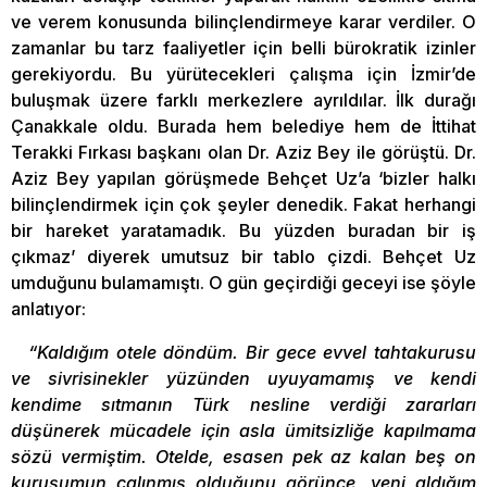
ve verem konusunda bilinçlendirmeye karar verdiler. O
zamanlar bu tarz faaliyetler için belli bürokratik izinler
gerekiyordu. Bu yürütecekleri çalışma için İzmir’de
buluşmak üzere farklı merkezlere ayrıldılar. İlk durağı
Çanakkale oldu. Burada hem belediye hem de İttihat
Terakki Fırkası başkanı olan Dr. Aziz Bey ile görüştü. Dr.
Aziz Bey yapılan görüşmede Behçet Uz’a ‘bizler halkı
bilinçlendirmek için çok şeyler denedik. Fakat herhangi
bir hareket yaratamadık. Bu yüzden buradan bir iş
çıkmaz’ diyerek umutsuz bir tablo çizdi. Behçet Uz
umduğunu bulamamıştı. O gün geçirdiği geceyi ise şöyle
anlatıyor:
“Kaldığım otele döndüm. Bir gece evvel tahtakurusu
ve sivrisinekler yüzünden uyuyamamış ve kendi
kendime sıtmanın Türk nesline verdiği zararları
düşünerek mücadele için asla ümitsizliğe kapılmama
sözü vermiştim. Otelde, esasen pek az kalan beş on
kuruşumun çalınmış olduğunu görünce, yeni aldığım