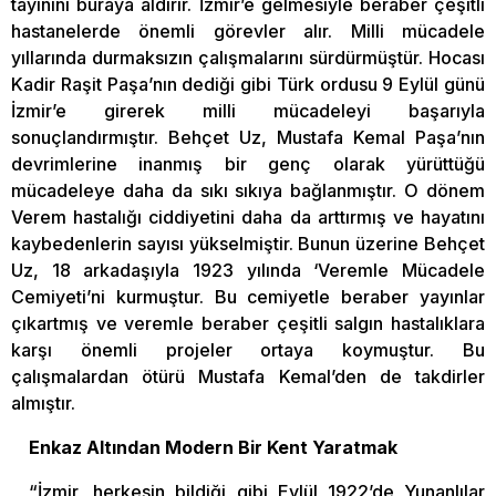
tayinini buraya aldırır. İzmir’e gelmesiyle beraber çeşitli
hastanelerde önemli görevler alır. Milli mücadele
yıllarında durmaksızın çalışmalarını sürdürmüştür. Hocası
Kadir Raşit Paşa’nın dediği gibi Türk ordusu 9 Eylül günü
İzmir’e girerek milli mücadeleyi başarıyla
sonuçlandırmıştır. Behçet Uz, Mustafa Kemal Paşa’nın
devrimlerine inanmış bir genç olarak yürüttüğü
mücadeleye daha da sıkı sıkıya bağlanmıştır. O dönem
Verem hastalığı ciddiyetini daha da arttırmış ve hayatını
kaybedenlerin sayısı yükselmiştir. Bunun üzerine Behçet
Uz, 18 arkadaşıyla 1923 yılında ‘Veremle Mücadele
Cemiyeti’ni kurmuştur. Bu cemiyetle beraber yayınlar
çıkartmış ve veremle beraber çeşitli salgın hastalıklara
karşı önemli projeler ortaya koymuştur. Bu
çalışmalardan ötürü Mustafa Kemal’den de takdirler
almıştır.
Enkaz Altından Modern Bir Kent Yaratmak
“İzmir, herkesin bildiği gibi Eylül 1922’de Yunanlılar