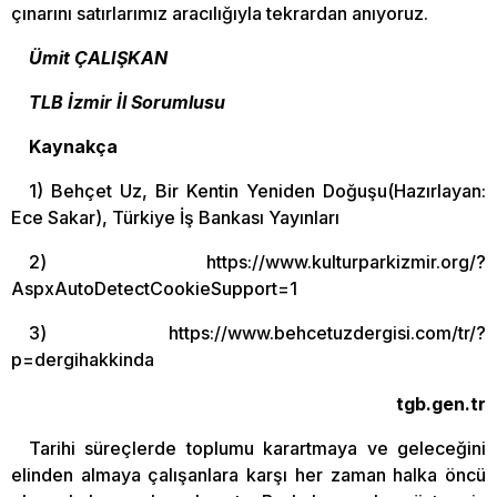
çınarını satırlarımız aracılığıyla tekrardan anıyoruz.
Ümit ÇALIŞKAN
TLB İzmir İl Sorumlusu
Kaynakça
1) Behçet Uz, Bir Kentin Yeniden Doğuşu(Hazırlayan:
Ece Sakar), Türkiye İş Bankası Yayınları
2) https://www.kulturparkizmir.org/?
AspxAutoDetectCookieSupport=1
3) https://www.behcetuzdergisi.com/tr/?
p=dergihakkinda
tgb.gen.tr
Tarihi süreçlerde toplumu karartmaya ve geleceğini
elinden almaya çalışanlara karşı her zaman halka öncü