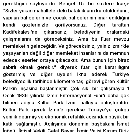
gerektiğini söylüyordu. Behçet Uz bu sözlere karşı:
“Sizler yukarı mahallelerdeki bataklıkların kurutulduğunu,
yapılan bahçelerin ve çocuk bahçelerinin imar edildiğini
kendi gözlerinizle görüyorsunuz. Diğer taraftan
Kadifekalesi’ne çıkarsanız, belediyenin oralardaki
çalışmalarını da göreceksiniz. Ama bu Fuar mevzu
memleketin geleceğidir. Ve göreceksiniz, yalnız İzmir’de
yaşayanları değil diğer memleket insanlarını da memnun
edecek eserler ortaya çıkacaktır. Ama bunun için biraz
sabırlı olmak gerekir.” diyerek fuar için kararlılığını
göstermiş ve diğer üyeleri ikna ederek Türkiye
belediyecilik tarihinde kilometre taşı görevi gören Kültür
Parkın inşasına başlanmıştır. Çok sıkı bir çalışmayla 1
Ocak 1936 yılında İzmir Enternasyonal Fuar’ı daha çok
bilinen adıyla Kültür Park İzmir halkıyla buluşturuldu.
Kültür Park gerek İzmir’e gerekse Türkiye’ye çokça
yenilik getirmiş ve ekonomik refahlık açısından büyük bir
katkı sağlamıştır. Açılışında dönemin başbakanı İsmet
İnönü, İktisat Vekili Celal Bayar, İzmir Valisi Kazım Dirik