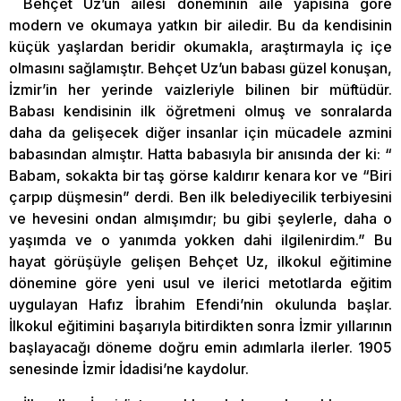
Behçet Uz’un ailesi döneminin aile yapısına göre
modern ve okumaya yatkın bir ailedir. Bu da kendisinin
küçük yaşlardan beridir okumakla, araştırmayla iç içe
olmasını sağlamıştır. Behçet Uz’un babası güzel konuşan,
İzmir’in her yerinde vaizleriyle bilinen bir müftüdür.
Babası kendisinin ilk öğretmeni olmuş ve sonralarda
daha da gelişecek diğer insanlar için mücadele azmini
babasından almıştır. Hatta babasıyla bir anısında der ki: “
Babam, sokakta bir taş görse kaldırır kenara kor ve “Biri
çarpıp düşmesin” derdi. Ben ilk belediyecilik terbiyesini
ve hevesini ondan almışımdır; bu gibi şeylerle, daha o
yaşımda ve o yanımda yokken dahi ilgilenirdim.” Bu
hayat görüşüyle gelişen Behçet Uz, ilkokul eğitimine
dönemine göre yeni usul ve ilerici metotlarda eğitim
uygulayan Hafız İbrahim Efendi’nin okulunda başlar.
İlkokul eğitimini başarıyla bitirdikten sonra İzmir yıllarının
başlayacağı döneme doğru emin adımlarla ilerler. 1905
senesinde İzmir İdadisi’ne kaydolur.