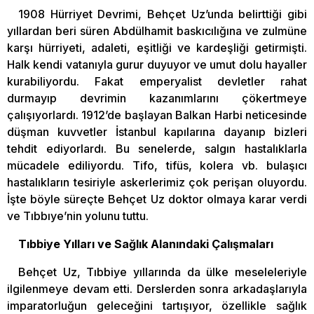
1908 Hürriyet Devrimi, Behçet Uz’unda belirttiği gibi
yıllardan beri süren Abdülhamit baskıcılığına ve zulmüne
karşı hürriyeti, adaleti, eşitliği ve kardeşliği getirmişti.
Halk kendi vatanıyla gurur duyuyor ve umut dolu hayaller
kurabiliyordu. Fakat emperyalist devletler rahat
durmayıp devrimin kazanımlarını çökertmeye
çalışıyorlardı. 1912’de başlayan Balkan Harbi neticesinde
düşman kuvvetler İstanbul kapılarına dayanıp bizleri
tehdit ediyorlardı. Bu senelerde, salgın hastalıklarla
mücadele ediliyordu. Tifo, tifüs, kolera vb. bulaşıcı
hastalıkların tesiriyle askerlerimiz çok perişan oluyordu.
İşte böyle süreçte Behçet Uz doktor olmaya karar verdi
ve Tıbbıye’nin yolunu tuttu.
Tıbbiye Yılları ve Sağlık Alanındaki Çalışmaları
Behçet Uz, Tıbbiye yıllarında da ülke meseleleriyle
ilgilenmeye devam etti. Derslerden sonra arkadaşlarıyla
imparatorluğun geleceğini tartışıyor, özellikle sağlık