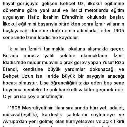
hayat görüşüyle gelişen Behçet Uz, ilkokul eğitimine
dönemine göre yeni usul ve ilerici metotlarda eğitim
uygulayan Hafız İbrahim Efendi’nin okulunda başlar.
İlkokul eğitimini başarıyla bitirdikten sonra İzmir yıllarının
başlayacağı döneme doğru emin adımlarla ilerler. 1905
senesinde İzmir İdadisi’ne kaydolur.
İlk yılları İzmir’i tanımakla, okuluna alışmakla geçer.
Burada parasız yatılı şekilde okumaktadır. İzmir
İdadisi’nde müdür muavini olarak görev yapan Yusuf Rıza
Efendi, kendisine büyük yardımlar dokunacağı ve
Behçet Uz’un ise ileride büyük bir saygıyla anacağı
hocası olmuştur. Lise öğrenciliğini takip eden beş sene
boyunca memlekette çok hareketli vakitler geçmektedir.
O yılları ise şöyle anlatmıştır:
“1908 Meşrutiyeti’nin ilanı sıralarında hürriyet, adalet,
müsavat(eşitlik), kardeşlik şarkılarını söylemeye ve
Avrupa’dan yeni gelmiş olan hürriyetsever ve açık fikirli