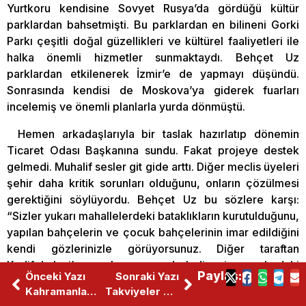
Yurtkoru kendisine Sovyet Rusya’da gördüğü kültür
parklardan bahsetmişti. Bu parklardan en bilineni Gorki
Parkı çeşitli doğal güzellikleri ve kültürel faaliyetleri ile
halka önemli hizmetler sunmaktaydı. Behçet Uz
parklardan etkilenerek İzmir’e de yapmayı düşündü.
Sonrasında kendisi de Moskova’ya giderek fuarları
incelemiş ve önemli planlarla yurda dönmüştü.
Hemen arkadaşlarıyla bir taslak hazırlatıp dönemin
Ticaret Odası Başkanına sundu. Fakat projeye destek
gelmedi. Muhalif sesler git gide arttı. Diğer meclis üyeleri
şehir daha kritik sorunları olduğunu, onların çözülmesi
gerektiğini söylüyordu. Behçet Uz bu sözlere karşı:
“Sizler yukarı mahallelerdeki bataklıkların kurutulduğunu,
yapılan bahçelerin ve çocuk bahçelerinin imar edildiğini
kendi gözlerinizle görüyorsunuz. Diğer taraftan
Kadifekalesi’ne çıkarsanız, belediyenin oralardaki
Paylaş:
Önceki Yazı
Sonraki Yazı
çalışmalarını da göreceksiniz. Ama bu Fuar mevzu
Kahramanlarınız Nerede?
Takviyeler Yetmiyor, Sistem Çöküyor
memleketin geleceğidir. Ve göreceksiniz, yalnız İzmir’de