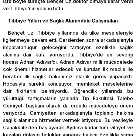
İşte böyle süreçte Behçet Uz doktor olmaya karar verdi
ve Tıbbıye’nin yolunu tuttu.
Tıbbiye Yılları ve Sağlık Alanındaki Çalışmaları
Behçet Uz, Tıbbiye yıllarında da ülke meseleleriyle
ilgilenmeye devam etti. Derslerden sonra arkadaşlarıyla
imparatorluğun geleceğini tartışıyor, özellikle sağlık
alanına dair kafa yoruyordu. Tıbbiye’de en sevdiği
hocası Adnan Adıvar’dı. Adnan Adıvar milli mücadelede
çok önemli hizmetler edecek ve kurulan ilk meclis ile
beraber ilk sağlık bakanımız olarak görev yapacaktı.
Hocasıyla sürekli konuşuyor, memleket meselelerine
dair fikirlerini belirtiyordu. Öğrencilik yıllarında bu
yürüttüğü tartışmaların yanında Tıp Fakültesi Talebe
Cemiyeti başkanı olarak da örgütlü mücadeleye önem
veriyordu. Cemiyetten arkadaşlarıyla toplanıp halkına
sağlık alanında hizmetler vermek istiyordu. Bu vesileyle
Çanakkale’den başlayarak Aydın’a kadar tüm vilayet ve
kazaları dolaşıp tetkikler yaparak halkını özellikle sıtma