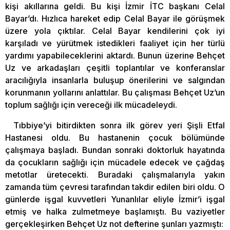
kişi akıllarına geldi. Bu kişi İzmir İTC başkanı Celal
Bayar’dı. Hızlıca hareket edip Celal Bayar ile görüşmek
üzere yola çıktılar. Celal Bayar kendilerini çok iyi
karşıladı ve yürütmek istedikleri faaliyet için her türlü
yardımı yapabileceklerini aktardı. Bunun üzerine Behçet
Uz ve arkadaşları çeşitli toplantılar ve konferanslar
aracılığıyla insanlarla buluşup önerilerini ve salgından
korunmanın yollarını anlattılar. Bu çalışması Behçet Uz’un
toplum sağlığı için vereceği ilk mücadeleydi.
Tıbbiye’yi bitirdikten sonra ilk görev yeri Şişli Etfal
Hastanesi oldu. Bu hastanenin çocuk bölümünde
çalışmaya başladı. Bundan sonraki doktorluk hayatında
da çocukların sağlığı için mücadele edecek ve çağdaş
metotlar üretecekti. Buradaki çalışmalarıyla yakın
zamanda tüm çevresi tarafından takdir edilen biri oldu. O
günlerde işgal kuvvetleri Yunanlılar eliyle İzmir’i işgal
etmiş ve halka zulmetmeye başlamıştı. Bu vaziyetler
gerçekleşirken Behçet Uz not defterine şunları yazmıştı: