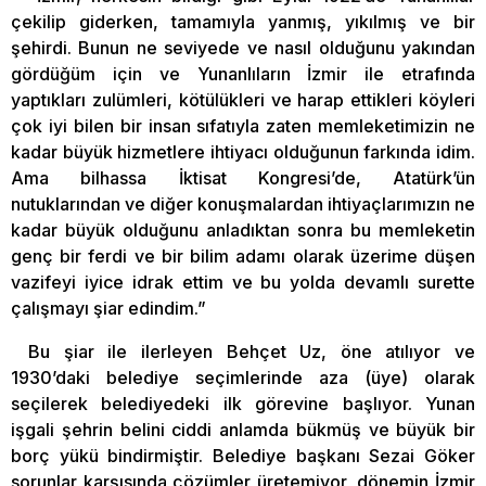
çekilip giderken, tamamıyla yanmış, yıkılmış ve bir
şehirdi. Bunun ne seviyede ve nasıl olduğunu yakından
gördüğüm için ve Yunanlıların İzmir ile etrafında
yaptıkları zulümleri, kötülükleri ve harap ettikleri köyleri
çok iyi bilen bir insan sıfatıyla zaten memleketimizin ne
kadar büyük hizmetlere ihtiyacı olduğunun farkında idim.
Ama bilhassa İktisat Kongresi’de, Atatürk’ün
nutuklarından ve diğer konuşmalardan ihtiyaçlarımızın ne
kadar büyük olduğunu anladıktan sonra bu memleketin
genç bir ferdi ve bir bilim adamı olarak üzerime düşen
vazifeyi iyice idrak ettim ve bu yolda devamlı surette
çalışmayı şiar edindim.”
Bu şiar ile ilerleyen Behçet Uz, öne atılıyor ve
1930’daki belediye seçimlerinde aza (üye) olarak
seçilerek belediyedeki ilk görevine başlıyor. Yunan
işgali şehrin belini ciddi anlamda bükmüş ve büyük bir
borç yükü bindirmiştir. Belediye başkanı Sezai Göker
sorunlar karşısında çözümler üretemiyor, dönemin İzmir