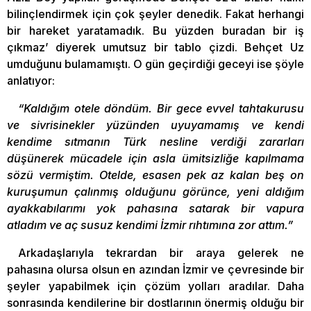
bilinçlendirmek için çok şeyler denedik. Fakat herhangi
bir hareket yaratamadık. Bu yüzden buradan bir iş
çıkmaz’ diyerek umutsuz bir tablo çizdi. Behçet Uz
umduğunu bulamamıştı. O gün geçirdiği geceyi ise şöyle
anlatıyor:
“Kaldığım otele döndüm. Bir gece evvel tahtakurusu
ve sivrisinekler yüzünden uyuyamamış ve kendi
kendime sıtmanın Türk nesline verdiği zararları
düşünerek mücadele için asla ümitsizliğe kapılmama
sözü vermiştim. Otelde, esasen pek az kalan beş on
kuruşumun çalınmış olduğunu görünce, yeni aldığım
ayakkabılarımı yok pahasına satarak bir vapura
atladım ve aç susuz kendimi İzmir rıhtımına zor attım.”
Arkadaşlarıyla tekrardan bir araya gelerek ne
pahasına olursa olsun en azından İzmir ve çevresinde bir
şeyler yapabilmek için çözüm yolları aradılar. Daha
sonrasında kendilerine bir dostlarının önermiş olduğu bir