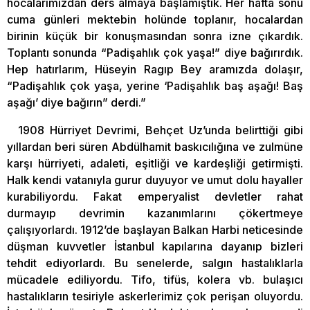
hocalarımızdan ders almaya başlamıştık. Her hafta sonu
cuma günleri mektebin holünde toplanır, hocalardan
birinin küçük bir konuşmasından sonra izne çıkardık.
Toplantı sonunda “Padişahlık çok yaşa!” diye bağırırdık.
Hep hatırlarım, Hüseyin Ragıp Bey aramızda dolaşır,
“Padişahlık çok yaşa, yerine ‘Padişahlık baş aşağı! Baş
aşağı’ diye bağırın” derdi.”
1908 Hürriyet Devrimi, Behçet Uz’unda belirttiği gibi
yıllardan beri süren Abdülhamit baskıcılığına ve zulmüne
karşı hürriyeti, adaleti, eşitliği ve kardeşliği getirmişti.
Halk kendi vatanıyla gurur duyuyor ve umut dolu hayaller
kurabiliyordu. Fakat emperyalist devletler rahat
durmayıp devrimin kazanımlarını çökertmeye
çalışıyorlardı. 1912’de başlayan Balkan Harbi neticesinde
düşman kuvvetler İstanbul kapılarına dayanıp bizleri
tehdit ediyorlardı. Bu senelerde, salgın hastalıklarla
mücadele ediliyordu. Tifo, tifüs, kolera vb. bulaşıcı
hastalıkların tesiriyle askerlerimiz çok perişan oluyordu.