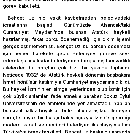
görevi kabul etti.
Behçet Uz hiç vakit kaybetmeden belediyedeki
icraatlarına başladı. Günümüzde Alsancak’taki
Cumhuriyet Meydanı’nda bulunan Atatürk heykeli
hazırlanmış, fakat borcu ödenemediği için dikim işlemi
gerçekleştirilememişti. Behçet Uz bu borcun ödenmesi
için hemen harekete geçti. Belediyeyi göreve sevk
ederek şu ana kadar belediyeden borç almış tüm varlıklı
ailelerden bu borçları çok hızlı bir şekilde toplandı.
Neticede 1932’ de Atatürk heykeli dönemin başbakanı
İsmet İnönü’nün katılımıyla Cumhuriyet meydanına dikildi.
Bu heykel İzmir’in en simge yerlerinden olup İzmir için
çok büyük anlamlar ifade etmekle beraber Dokuz Eylül
Üniversitesi’nin de ambleminde yer almaktadır. Yapılan
bu icraat halkta büyük bir birlik ruhu da aşıladı. İlerleyen
süreçte büyük bir halkçı bakış açısıyla İzmir’e getirdiği
modern, kararlı ve devrimci belediyecilik anlayışıyla tüm
Türkiye’ye örnek teşkil etti. Behçet Uz başka bir anısında