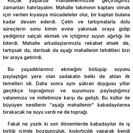
Küçük yaşlarda mahallelerimizde geçirdiğimiz
zamanları hatırlayalım. Mahalle takımının kaptanı olmak
için verilen kıyasıya mücadeleler olur, bir kaptan bulana
kadar devam ederdi. Çetin ve tartışmalarla dolu
süreçlerin sonu kimin evine yakınsak oraya gidip
yediğimiz salçalı ekmek ve içtiğimiz suyun ağırlığı ile
biterdi. Mahalle arkadaşlarımızla rekabet etsek de,
tartışsak da, darılsak da aşağı mahallenin tehditleri bizi
bir araya getirirdi.
Bu yaşadıklarımız ekmeğini bölüşüp suyunu
paylaştığın yere olan sadakatin belki de atılan ilk
temelleri idi. Daha sonra aynı şükran duygusu yıllar
geçtikçe toprağımızı ve suyumuzu paylaştığımız
vatanımıza ve milletimize karşı da gelişti. Bu kültür ile
büyüyen nesillerin “aşağı mahallenin” kabadayılarına
bırakacak ne suyu vardı ne de toprağı.
Fakat ne yazık ki son dönemlerde kabadayılar ile iş
birliği içinde bozgunculuk, kışkırtıcılık yaparak kendi