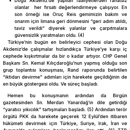
Doğu Akdeniz’de yapılan faaliyetlerden rahatsız
olanlar her fırsatı değerlendirmeye çalışıyor. En
son örneği ise Oruç Reis gemimizin bakım ve
onarım için limana geri dönmesini “geri adım atıldı,
taviz verildi” diyerek yalanlar ve çarpıtmalara
güvensizlik yaratmaları oldu. (4)
Türkiye’nin bugün en belirleyici cephesi olan Doğu
Akdeniz’de çalışmalar hızlandıkça Türkiye’ye karşı iç
cephede kışkırtmalar da bir o kadar artıyor. CHP Genel
Başkanı Sn. Kemal Kılıçdaroğlu’nun yapmış olduğu son
grup toplantısı konuşması, Rand raporunda belirtilen
“iktidarı devirme” adımları için harekete geçildiğinin de
en büyük göstergesi oldu. Ve süreç başladı.
Hemen bu konuşmanın ardından da Birgün
gazetesinden Sn. Merdan Yanardağ’ın dile getirdiği
“yaratıcı yıkıcılık” tartışmaları başladı. (5) Ardından terör
örgütü PKK da harekete geçerek 12 Eylül’den itibaren
hükümeti devirmek için Türkiye, Suriye, Irak, İran ve