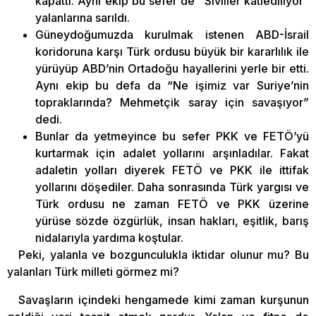
kapattı. Aynı ekip bu sefer de “Siviller katlediliyor”
yalanlarına sarıldı.
Güneydoğumuzda kurulmak istenen ABD-İsrail
koridoruna karşı Türk ordusu büyük bir kararlılık ile
yürüyüp ABD’nin Ortadoğu hayallerini yerle bir etti.
Aynı ekip bu defa da “Ne işimiz var Suriye’nin
topraklarında? Mehmetçik saray için savaşıyor”
dedi.
Bunlar da yetmeyince bu sefer PKK ve FETÖ’yü
kurtarmak için adalet yollarını arşınladılar. Fakat
adaletin yolları diyerek FETÖ ve PKK ile ittifak
yollarını döşediler. Daha sonrasında Türk yargısı ve
Türk ordusu ne zaman FETÖ ve PKK üzerine
yürüse sözde özgürlük, insan hakları, eşitlik, barış
nidalarıyla yardıma koştular.
Peki, yalanla ve bozgunculukla iktidar olunur mu? Bu
yalanları Türk milleti görmez mi?
Savaşların içindeki hengamede kimi zaman kurşunun