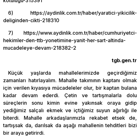
kotulugu-315391
6) https://aydinlik.com.tr/haber/yaratici-yikicilik-
deliginden-cikti-218310
7) https://www.aydinlik.com.tr/haber/cumhuriyetci-
hekimler-den-ttb-yonetimine-yanit-her-sart-altinda-
mucadeleye-devam-218382-2
tgb.gen.tr
Küçük yaşlarda mahallelerimizde geçirdiğimiz
zamanları hatırlayalım. Mahalle takımının kaptanı olmak
için verilen kıyasıya mücadeleler olur, bir kaptan bulana
kadar devam ederdi. Çetin ve tartışmalarla dolu
süreçlerin sonu kimin evine yakınsak oraya gidip
yediğimiz salçalı ekmek ve içtiğimiz suyun ağırlığı ile
biterdi. Mahalle arkadaşlarımızla rekabet etsek de,
tartışsak da, darılsak da aşağı mahallenin tehditleri bizi
bir araya getirirdi.