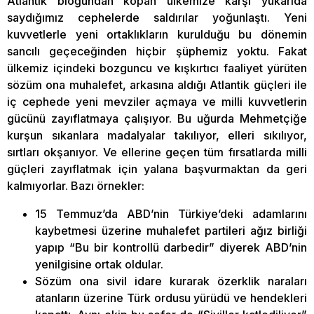
Atlantik bloğundan kopan ülkemize karşı yukarıda
saydığımız cephelerde saldırılar yoğunlaştı. Yeni
kuvvetlerle yeni ortaklıkların kurulduğu bu dönemin
sancılı geçeceğinden hiçbir şüphemiz yoktu. Fakat
ülkemiz içindeki bozguncu ve kışkırtıcı faaliyet yürüten
sözüm ona muhalefet, arkasına aldığı Atlantik güçleri ile
iç cephede yeni mevziler açmaya ve milli kuvvetlerin
gücünü zayıflatmaya çalışıyor. Bu uğurda Mehmetçiğe
kurşun sıkanlara madalyalar takılıyor, elleri sıkılıyor,
sırtları okşanıyor. Ve ellerine geçen tüm fırsatlarda milli
güçleri zayıflatmak için yalana başvurmaktan da geri
kalmıyorlar. Bazı örnekler:
15 Temmuz’da ABD’nin Türkiye’deki adamlarını
kaybetmesi üzerine muhalefet partileri ağız birliği
yapıp “Bu bir kontrollü darbedir” diyerek ABD’nin
yenilgisine ortak oldular.
Sözüm ona sivil idare kurarak özerklik naraları
atanların üzerine Türk ordusu yürüdü ve hendekleri