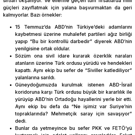
sırtları okşanıyor. Ve ellerine geçen tüm fırsatlarda milli
güçleri zayıflatmak için yalana başvurmaktan da geri
kalmıyorlar. Bazı örnekler:
15 Temmuz’da ABD’nin Türkiye’deki adamlarını
kaybetmesi üzerine muhalefet partileri ağız birliği
yapıp “Bu bir kontrollü darbedir” diyerek ABD’nin
yenilgisine ortak oldular.
Sözüm ona sivil idare kurarak özerklik naraları
atanların üzerine Türk ordusu yürüdü ve hendekleri
kapattı. Aynı ekip bu sefer de “Siviller katlediliyor”
yalanlarına sarıldı.
Güneydoğumuzda kurulmak istenen ABD-İsrail
koridoruna karşı Türk ordusu büyük bir kararlılık ile
yürüyüp ABD’nin Ortadoğu hayallerini yerle bir etti.
Aynı ekip bu defa da “Ne işimiz var Suriye’nin
topraklarında? Mehmetçik saray için savaşıyor”
dedi.
Bunlar da yetmeyince bu sefer PKK ve FETÖ’yü