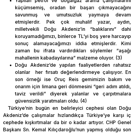
Yapılan petrol ve doğalgaz arama çalışmalarını
küçümsemiş, oradan bir başarı çıkmayacağını
savunmuş ve umutsuzluk yaymaya devam
etmişlerdir. Pek çok muhalif yazar, aydın,
milletvekili Doğu Akdeniz’in “balıklarını” dahi
koruyamadığımızı, binlerce TL’yi boş yere harcayıp
sonuç alamayacağımızı iddia etmişlerdir. Kimi
zaman bu ifrata vardırdıkları söylemler “aşağı
mahallenin kabadayılarına” malzeme oluyor. (3)
Doğu Akdeniz’de yapılan faaliyetlerden rahatsız
olanlar her fırsatı değerlendirmeye çalışıyor. En
son örneği ise Oruç Reis gemimizin bakım ve
onarım için limana geri dönmesini “geri adım atıldı,
taviz verildi” diyerek yalanlar ve çarpıtmalara
güvensizlik yaratmaları oldu. (4)
Türkiye’nin bugün en belirleyici cephesi olan Doğu
Akdeniz’de çalışmalar hızlandıkça Türkiye’ye karşı iç
cephede kışkırtmalar da bir o kadar artıyor. CHP Genel
Başkanı Sn. Kemal Kılıçdaroğlu’nun yapmış olduğu son