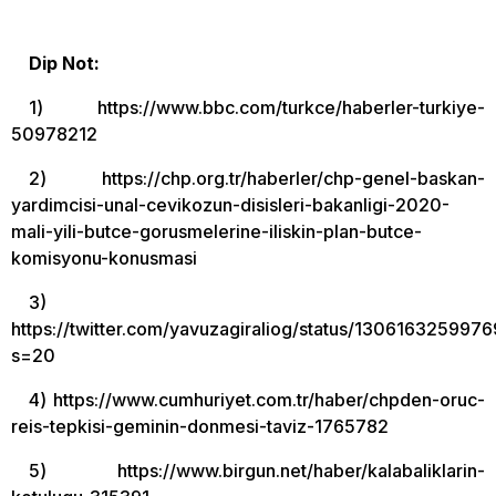
Dip Not:
1) https://www.bbc.com/turkce/haberler-turkiye-
50978212
2) https://chp.org.tr/haberler/chp-genel-baskan-
yardimcisi-unal-cevikozun-disisleri-bakanligi-2020-
mali-yili-butce-gorusmelerine-iliskin-plan-butce-
komisyonu-konusmasi
3)
https://twitter.com/yavuzagiraliog/status/13061632599
s=20
4) https://www.cumhuriyet.com.tr/haber/chpden-oruc-
reis-tepkisi-geminin-donmesi-taviz-1765782
5) https://www.birgun.net/haber/kalabaliklarin-