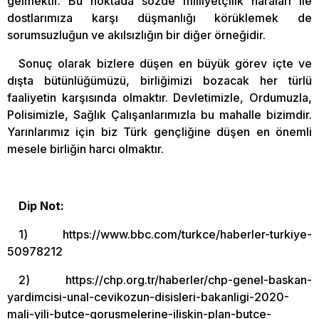
gelmektir. Bu noktada sözde milliyetçilik naraları ile
dostlarımıza karşı düşmanlığı körüklemek de
sorumsuzluğun ve akılsızlığın bir diğer örneğidir.
Sonuç olarak bizlere düşen en büyük görev içte ve
dışta bütünlüğümüzü, birliğimizi bozacak her türlü
faaliyetin karşısında olmaktır. Devletimizle, Ordumuzla,
Polisimizle, Sağlık Çalışanlarımızla bu mahalle bizimdir.
Yarınlarımız için biz Türk gençliğine düşen en önemli
mesele birliğin harcı olmaktır.
Dip Not:
1) https://www.bbc.com/turkce/haberler-turkiye-
50978212
2) https://chp.org.tr/haberler/chp-genel-baskan-
yardimcisi-unal-cevikozun-disisleri-bakanligi-2020-
mali-yili-butce-gorusmelerine-iliskin-plan-butce-