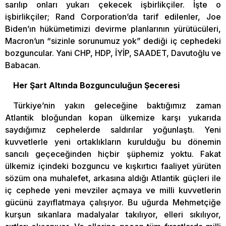
sarılıp onları yukarı çekecek işbirlikçiler. İşte o
işbirlikçiler; Rand Corporation’da tarif edilenler, Joe
Biden’ın hükümetimizi devirme planlarının yürütücüleri,
Macron’un “sizinle sorunumuz yok” dediği iç cephedeki
bozguncular. Yani CHP, HDP, İYİP, SAADET, Davutoğlu ve
Babacan.
Her Şart Altında Bozgunculuğun Şeceresi
Türkiye’nin yakın geleceğine baktığımız zaman
Atlantik bloğundan kopan ülkemize karşı yukarıda
saydığımız cephelerde saldırılar yoğunlaştı. Yeni
kuvvetlerle yeni ortaklıkların kurulduğu bu dönemin
sancılı geçeceğinden hiçbir şüphemiz yoktu. Fakat
ülkemiz içindeki bozguncu ve kışkırtıcı faaliyet yürüten
sözüm ona muhalefet, arkasına aldığı Atlantik güçleri ile
iç cephede yeni mevziler açmaya ve milli kuvvetlerin
gücünü zayıflatmaya çalışıyor. Bu uğurda Mehmetçiğe
kurşun sıkanlara madalyalar takılıyor, elleri sıkılıyor,