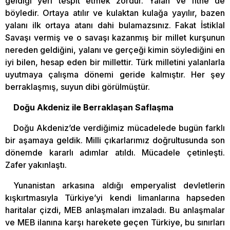
geldiği yeri tespit etmek zordur. Yalan ve fitne de
böyledir. Ortaya atılır ve kulaktan kulağa yayılır, bazen
yalanı ilk ortaya atanı dahi bulamazsınız. Fakat İstiklal
Savaşı vermiş ve o savaşı kazanmış bir millet kurşunun
nereden geldiğini, yalanı ve gerçeği kimin söylediğini en
iyi bilen, hesap eden bir millettir. Türk milletini yalanlarla
uyutmaya çalışma dönemi geride kalmıştır. Her şey
berraklaşmış, suyun dibi görülmüştür.
Doğu Akdeniz ile Berraklaşan Saflaşma
Doğu Akdeniz’de verdiğimiz mücadelede bugün farklı
bir aşamaya geldik. Milli çıkarlarımız doğrultusunda son
dönemde kararlı adımlar atıldı. Mücadele çetinleşti.
Zafer yakınlaştı.
Yunanistan arkasına aldığı emperyalist devletlerin
kışkırtmasıyla Türkiye’yi kendi limanlarına hapseden
haritalar çizdi, MEB anlaşmaları imzaladı. Bu anlaşmalar
ve MEB ilanına karşı harekete geçen Türkiye, bu sınırları