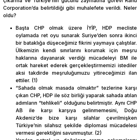
çıkarma ve Türkiye’nin gücünü zayıflatma görevi Rand
Corporation’da belirtildiği gibi muhalefete verildi. Neler
oldu?
Başta CHP olmak üzere İYİP, HDP mecliste
oylamada ret oyu sunarak Suriye’den sonra ikinci
bir bataklığa düşeceğimiz fikrini yaymaya çalıştılar.
Ülkemizin kendi sınırlarını korumak için meşru
haklarına dayanarak verdiği mücadeleyi BM ile
ortak hareket ederek gerçekleştirmemizi istediler
aksi takdirde meşruluğumuzu yitireceğimizi ilan
ettiler. (1)
“Sahada olmak masada olmaktır” tezlerine karşı
çıkan CHP, HDP ile söz birliği yaparak sahada atılan
adımların “tehlikeli” olduğunu belirtmiştir. Aynı CHP
AB ile karşı karşıya gelinmemesini, Doğu
Akdeniz’de bize karşı silahlar çevrilmişken
Türkiye’nin silahsız şekilde diplomasi mücadelesi
vermesi gerektiğini savunmuştur. (2)