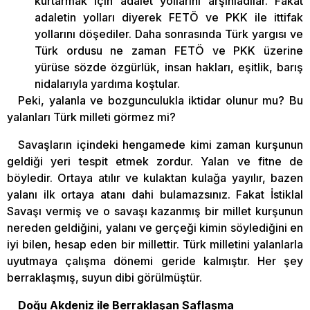
kurtarmak için adalet yollarını arşınladılar. Fakat
adaletin yolları diyerek FETÖ ve PKK ile ittifak
yollarını döşediler. Daha sonrasında Türk yargısı ve
Türk ordusu ne zaman FETÖ ve PKK üzerine
yürüse sözde özgürlük, insan hakları, eşitlik, barış
nidalarıyla yardıma koştular.
Peki, yalanla ve bozgunculukla iktidar olunur mu? Bu
yalanları Türk milleti görmez mi?
Savaşların içindeki hengamede kimi zaman kurşunun
geldiği yeri tespit etmek zordur. Yalan ve fitne de
böyledir. Ortaya atılır ve kulaktan kulağa yayılır, bazen
yalanı ilk ortaya atanı dahi bulamazsınız. Fakat İstiklal
Savaşı vermiş ve o savaşı kazanmış bir millet kurşunun
nereden geldiğini, yalanı ve gerçeği kimin söylediğini en
iyi bilen, hesap eden bir millettir. Türk milletini yalanlarla
uyutmaya çalışma dönemi geride kalmıştır. Her şey
berraklaşmış, suyun dibi görülmüştür.
Doğu Akdeniz ile Berraklaşan Saflaşma