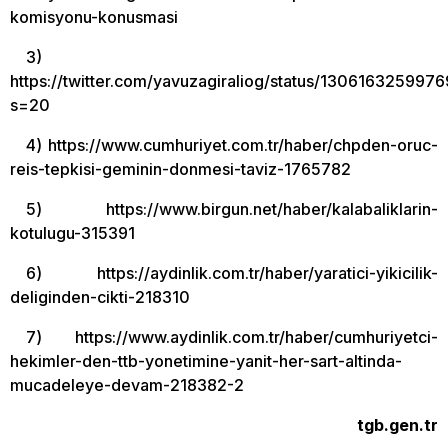
komisyonu-konusmasi
3)
https://twitter.com/yavuzagiraliog/status/13061632599
s=20
4) https://www.cumhuriyet.com.tr/haber/chpden-oruc-
reis-tepkisi-geminin-donmesi-taviz-1765782
5) https://www.birgun.net/haber/kalabaliklarin-
kotulugu-315391
6) https://aydinlik.com.tr/haber/yaratici-yikicilik-
deliginden-cikti-218310
7) https://www.aydinlik.com.tr/haber/cumhuriyetci-
hekimler-den-ttb-yonetimine-yanit-her-sart-altinda-
mucadeleye-devam-218382-2
tgb.gen.tr