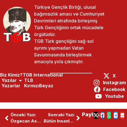
Türkiye Gençlik Birliği, ulusal
bağımsızlık amacı ve Cumhuriyet
Devrimleri etrafında birleşmiş
Türk Gençliğinin ortak mücadele
örgütüdür.
TGB Türk gençliğini sağ-sol
ayrımı yapmadan Vatan
Savunmasında birleştirmek
amacıyla yola çıkmıştır.
Biz Kimiz?
TGB International
X
Yazılar
TLB
Instagram
Yazarlar
KırmızıBeyaz
Facebook
Youtube
Paylaş:
Önceki Yazı
Sonraki Yazı
Özgecan Aslan
Bütün Insanlık Için Aydınlanma