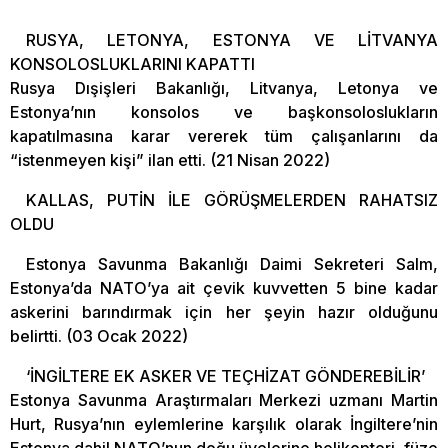
RUSYA, LETONYA, ESTONYA VE LİTVANYA
KONSOLOSLUKLARINI KAPATTI
Rusya Dışişleri Bakanlığı, Litvanya, Letonya ve
Estonya’nın konsolos ve başkonsoloslukların
kapatılmasına karar vererek tüm çalışanlarını da
“istenmeyen kişi” ilan etti. (21 Nisan 2022)
KALLAS, PUTİN İLE GÖRÜŞMELERDEN RAHATSIZ
OLDU
Estonya Savunma Bakanlığı Daimi Sekreteri Salm,
Estonya’da NATO’ya ait çevik kuvvetten 5 bine kadar
askerini barındırmak için her şeyin hazır olduğunu
belirtti. (03 Ocak 2022)
‘İNGİLTERE EK ASKER VE TEÇHİZAT GÖNDEREBİLİR’
Estonya Savunma Araştırmaları Merkezi uzmanı Martin
Hurt, Rusya’nın eylemlerine karşılık olarak İngiltere’nin
Estonya dahil NATO’nun doğu üyelerine helikopteri, füze