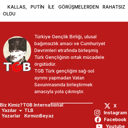
KALLAS, PUTİN İLE GÖRÜŞMELERDEN RAHATSIZ
OLDU
Türkiye Gençlik Birliği, ulusal
bağımsızlık amacı ve Cumhuriyet
Devrimleri etrafında birleşmiş
Türk Gençliğinin ortak mücadele
örgütüdür.
TGB Türk gençliğini sağ-sol
ayrımı yapmadan Vatan
Savunmasında birleştirmek
amacıyla yola çıkmıştır.
Biz Kimiz?
TGB International
X
Yazılar
TLB
Instagram
Yazarlar
KırmızıBeyaz
Facebook
Paylaş:
Önceki Yazı
Sonraki Yazı
Youtube
2022’de Macaristan
Türkiye-Arnavutluk Ilişkileri Olumlu Seyretti