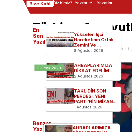
Biz Kimiz?
Yazılar
Yazarlar
Bize Katıl
Türkiye-Arnavutlu
En
seyretti
Yükselen İşçi
Son
Hareketinin Ortak
Yazılanlar
Zemini Ve ...
Ana Sayfa
Serbest Kürsü
Türkiye-Arnavutluk iliş
8 Ağustos 2026
AHBAPLARIMIZA
3 Ocak 2023
DİKKAT EDELİM
2 Ağustos 2026
TAKLİDİN SON
PERDESİ: YENİ
PARTİ’NİN MİZAN...
1 Ağustos 2026
Benzer
AHBAPLARIMIZA
Yazılar