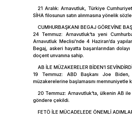
21 Aralık: Arnavutluk, Türkiye Cumhuriyeti
SİHA filosunun satın alınmasına yönelik sözl
CUMHURBAŞKANI BEGAJ GÖREVİNE BAŞ
24 Temmuz: Arnavutluk’ta yeni Cumhurba
Arnavutluk Meclisi’nde 4 Haziran’da yapıl
Begaj, askeri hayatta başarılarından dolayı
doçent unvanına sahip.
AB İLE MÜZAKERELER BİDEN’I SEVİNDİRD
19 Temmuz: ABD Başkanı Joe Biden, A
müzakerelerine başlamasını memnuniyetle karş
20 Temmuz: Arnavutluk’ta, ülkenin AB ile
göndere çekildi.
FETÖ İLE MÜCADELEDE ÖNEMLİ ADIMLA