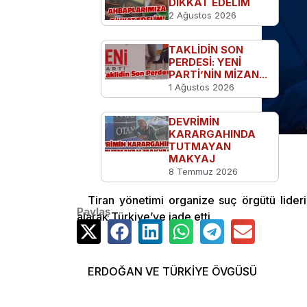
DİKKAT EDELİM
2 Ağustos 2026
TAKLİDİN SON
PERDESİ: YENİ
PARTİ’NİN MİZAN...
1 Ağustos 2026
DEVRİMİN
KARARGAHINDA
TUTMAYAN
MAKYAJ
8 Temmuz 2026
YAZAR
Tiran yönetimi organize suç örgütü lider
Paylaş
alarak Türkiye’ye iade etti
ERDOĞAN VE TÜRKİYE ÖVGÜSÜ