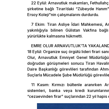
22 Eylül: Arnavutluk makamları, Fethullahç
şirketine bağlı Tiran’daki “Zübeyde Hanım”
Ersoy Koleji”nin çalışmalarını durdurdu.
7 Ekim: Tiran Asliye İdari Mahkemesi, A
yakınlığıyla bilinen Gülistan Vakfına bağ
yürürlükte kalmasına hükmetti.
EMRE OLUR ARNAVUTLUK’TA YAKALAND
18 Eylül: Organize suç örgütü lideri firari s
Olur, Arnavutluk Emniyet Genel Müdürlüğü v
doğrudan görüşmeleri sonucu Tiran Havalima
Daire Başkanlığı görevlileri tarafından Ah
Suçlarla Mücadele Şube Müdürlüğü görevliler
11 Kasım: Kırmızı bültenle aranırken Arn
sistemleri, banka veya kredi kurumlarının 
“cezaevinden firar” suçlarından 22 yıl hapis 