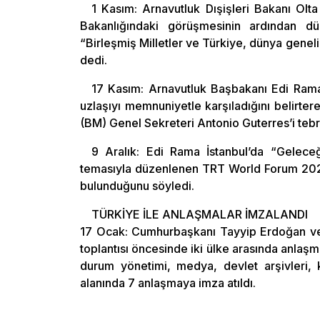
1 Kasım: Arnavutluk Dışişleri Bakanı Olta
Bakanlığındaki görüşmesinin ardından dü
“Birleşmiş Milletler ve Türkiye, dünya genel
dedi.
17 Kasım: Arnavutluk Başbakanı Edi Rama, 
uzlaşıyı memnuniyetle karşıladığını belirte
(BM) Genel Sekreteri Antonio Guterres’i tebri
9 Aralık: Edi Rama İstanbul’da “Geleceği
temasıyla düzenlenen TRT World Forum 2022’
bulunduğunu söyledi.
TÜRKİYE İLE ANLAŞMALAR İMZALANDI
17 Ocak: Cumhurbaşkanı Tayyip Erdoğan ve
toplantısı öncesinde iki ülke arasında anlaşm
durum yönetimi, medya, devlet arşivleri, k
alanında 7 anlaşmaya imza atıldı.