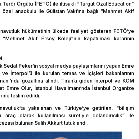
ı Terör Örgütü (FETÖ) ile iltisaklı “Turgut Ozal Education”
 özel anaokulu ile Gülistan Vakfına bağlı “Mehmet Akif
rnavutluk hükümetinin ülkede faaliyet gösteren FETÖ’ye
lı “Mehmet Akif Ersoy Koleji”nin kapatılması kararının
I
anık Sedat Peker’in sosyal medya paylaşımlarını yapan Emre
e İnterpol’ü ile kurulan temas ve İçişleri bakanlarının
nı’nda gözaltına alındı. Tiran’a giden İnterpol ve KOM
met Emre Olur, İstanbul Havalimanı’nda İstanbul Organize
ine teslim edildi.
avutluk’ta yakalanan ve Türkiye’ye getirilen, “bilişim
araç olarak kullanılması suretiyle dolandırıcılık” ile
cezası bulunan Salih Akkurt tutuklandı.