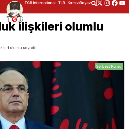
TGB International
TLB
KırmızıBeyaz
k ilişkileri olumlu
kileri olumlu seyretti
Serbest Kürsü