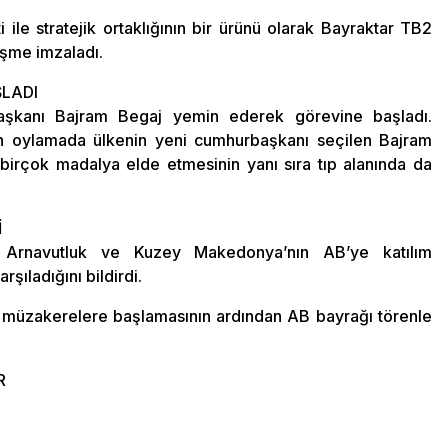
 ile stratejik ortaklığının bir ürünü olarak Bayraktar TB2
eşme imzaladı.
LADI
şkanı Bajram Begaj yemin ederek görevine başladı.
an oylamada ülkenin yeni cumhurbaşkanı seçilen Bajram
 birçok madalya elde etmesinin yanı sıra tıp alanında da
İ
rnavutluk ve Kuzey Makedonya’nın AB’ye katılım
ıladığını bildirdi.
 müzakerelere başlamasının ardından AB bayrağı törenle
R