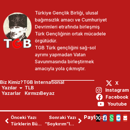
Türkiye Gençlik Birliği, ulusal
bağımsızlık amacı ve Cumhuriyet
Devrimleri etrafında birleşmiş
Türk Gençliğinin ortak mücadele
örgütüdür.
TGB Türk gençliğini sağ-sol
ayrımı yapmadan Vatan
Savunmasında birleştirmek
amacıyla yola çıkmıştır.
Biz Kimiz?
TGB International
X
Yazılar
TLB
Instagram
Yazarlar
KırmızıBeyaz
Facebook
Youtube
Paylaş:
Önceki Yazı
Sonraki Yazı
Türklerin Büyük Şehidi: Boğazlıyan Kaymakamı Kemal Bey
“Soykırım”ın Hukuku