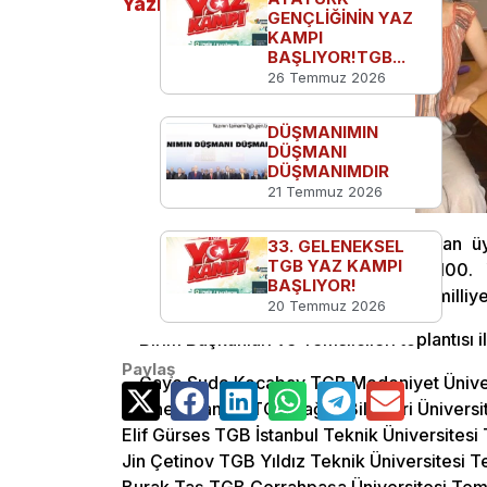
Yazılar
GENÇLİĞİNİN YAZ
KAMPI
BAŞLIYOR!TGB...
26 Temmuz 2026
DÜŞMANIMIN
DÜŞMANI
DÜŞMANIMDIR
21 Temmuz 2026
TGB İstanbul, Haziran ayında yapılan ü
33. GELENEKSEL
TGB YAZ KAMPI
Temsilcilerini belirledi. 29. Ekim’in 100
BAŞLIYOR!
üniversitelerdeki Atatürkçü, devrimci, milli
20 Temmuz 2026
Birim Başkanları ve Temsilcileri toplantısı 
Paylaş
Gaye Sude Kocabay TGB Medeniyet Ünivers
Zeynep Canata TGB Sağlık Bilimleri Üniversit
Elif Gürses TGB İstanbul Teknik Üniversitesi 
Jin Çetinov TGB Yıldız Teknik Üniversitesi Te