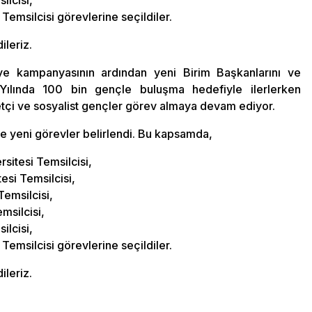
ilcisi,
msilcisi görevlerine seçildiler.
ileriz.
ye kampanyasının ardından yeni Birim Başkanlarını ve
. Yılında 100 bin gençle buluşma hedefiyle ilerlerken
yetçi ve sosyalist gençler görev almaya devam ediyor.
ile yeni görevler belirlendi. Bu kapsamda,
itesi Temsilcisi,
esi Temsilcisi,
Temsilcisi,
msilcisi,
ilcisi,
msilcisi görevlerine seçildiler.
ileriz.