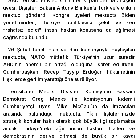
ABD Temsilciler Meclisi’nin her iki partiden 180’i aşkın
üyesi, Dışişleri Bakanı Antony Blinken’a Türkiye’yle ilgili
mektup gönderdi. Kongre üyeleri mektupta Biden
yönetiminden, Türkiye politikasına şekil verirken
“rahatsız edici” insan hakları konusuna da eğilmesi
çağrısında bulundu.
26 Şubat tarihli olan ve dün kamuoyuyla paylaşılan
mektupta, NATO müttefiki Türkiye’nin uzun süredir
ABD’nin önemli bir ortağı olduğuna işaret edilirken,
Cumhurbaşkanı Recep Tayyip Erdoğan hükümetinin
ilişkilerde gerilim yarattığı öne sürülüyor.
Temsilciler Meclisi Dışişleri Komisyonu Başkanı
Demokrat Greg Meeks ile komisyonun kıdemli
Cumhuriyetçi üyesi Mike McCaul’un da imzacıları
arasında bulunduğu mektupta, “İkili ilişkilerimizde
stratejik konular haklı olarak çok büyük ilgi toplamakta
ancak Türkiye’deki ağır insan hakları ihlalleri ve
demokrasinin geriye gitmesi de büyük bir kaygı