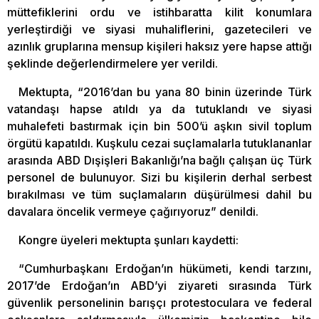
müttefiklerini ordu ve istihbaratta kilit konumlara
yerleştirdiği ve siyasi muhaliflerini, gazetecileri ve
azınlık gruplarına mensup kişileri haksız yere hapse attığı
şeklinde değerlendirmelere yer verildi.
Mektupta, “2016’dan bu yana 80 binin üzerinde Türk
vatandaşı hapse atıldı ya da tutuklandı ve siyasi
muhalefeti bastırmak için bin 500’ü aşkın sivil toplum
örgütü kapatıldı. Kuşkulu cezai suçlamalarla tutuklananlar
arasında ABD Dışişleri Bakanlığı’na bağlı çalışan üç Türk
personel de bulunuyor. Sizi bu kişilerin derhal serbest
bırakılması ve tüm suçlamaların düşürülmesi dahil bu
davalara öncelik vermeye çağırıyoruz” denildi.
Kongre üyeleri mektupta şunları kaydetti:
“Cumhurbaşkanı Erdoğan’ın hükümeti, kendi tarzını,
2017’de Erdoğan’ın ABD’yi ziyareti sırasında Türk
güvenlik personelinin barışçı protestoculara ve federal