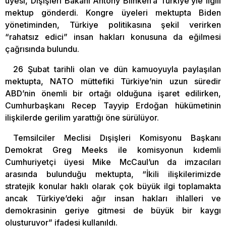
üyesi, Dışişleri Bakanı Antony Blinken’a Türkiye’yle ilgili
mektup gönderdi. Kongre üyeleri mektupta Biden
yönetiminden, Türkiye politikasına şekil verirken
“rahatsız edici” insan hakları konusuna da eğilmesi
çağrısında bulundu.
26 Şubat tarihli olan ve dün kamuoyuyla paylaşılan
mektupta, NATO müttefiki Türkiye’nin uzun süredir
ABD’nin önemli bir ortağı olduğuna işaret edilirken,
Cumhurbaşkanı Recep Tayyip Erdoğan hükümetinin
ilişkilerde gerilim yarattığı öne sürülüyor.
Temsilciler Meclisi Dışişleri Komisyonu Başkanı
Demokrat Greg Meeks ile komisyonun kıdemli
Cumhuriyetçi üyesi Mike McCaul’un da imzacıları
arasında bulunduğu mektupta, “İkili ilişkilerimizde
stratejik konular haklı olarak çok büyük ilgi toplamakta
ancak Türkiye’deki ağır insan hakları ihlalleri ve
demokrasinin geriye gitmesi de büyük bir kaygı
oluşturuyor” ifadesi kullanıldı.