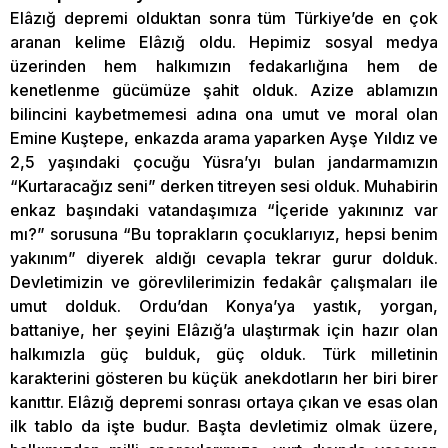
Elâzığ depremi olduktan sonra tüm Türkiye’de en çok
aranan kelime Elâzığ oldu. Hepimiz sosyal medya
üzerinden hem halkımızın fedakarlığına hem de
kenetlenme gücümüze şahit olduk. Azize ablamızın
bilincini kaybetmemesi adına ona umut ve moral olan
Emine Kuştepe, enkazda arama yaparken Ayşe Yıldız ve
2,5 yaşındaki çocuğu Yüsra’yı bulan jandarmamızın
“Kurtaracağız seni” derken titreyen sesi olduk. Muhabirin
enkaz başındaki vatandaşımıza “İçeride yakınınız var
mı?” sorusuna “Bu toprakların çocuklarıyız, hepsi benim
yakınım” diyerek aldığı cevapla tekrar gurur dolduk.
Devletimizin ve görevlilerimizin fedakâr çalışmaları ile
umut dolduk. Ordu’dan Konya’ya yastık, yorgan,
battaniye, her şeyini Elâzığ’a ulaştırmak için hazır olan
halkımızla güç bulduk, güç olduk. Türk milletinin
karakterini gösteren bu küçük anekdotların her biri birer
kanıttır. Elâzığ depremi sonrası ortaya çıkan ve esas olan
ilk tablo da işte budur. Başta devletimiz olmak üzere,