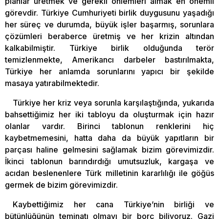
planlar üretmek ve gerekli önlemleri almak en önemli
görevdir. Türkiye Cumhuriyeti birlik duygusunu yaşadığı
her süreç ve durumda, büyük işler başarmış, sorunlara
çözümleri beraberce üretmiş ve her krizin altından
kalkabilmiştir. Türkiye birlik olduğunda terör
temizlenmekte, Amerikancı darbeler bastırılmakta,
Türkiye her anlamda sorunlarını yapıcı bir şekilde
masaya yatırabilmektedir.
Türkiye her kriz veya sorunla karşılaştığında, yukarıda
bahsettiğimiz her iki tabloyu da oluşturmak için hazır
olanlar vardır. Birinci tablonun renklerini hiç
kaybetmemesini, hatta daha da büyük yapıtların bir
parçası haline gelmesini sağlamak bizim görevimizdir.
İkinci tablonun barındırdığı umutsuzluk, kargaşa ve
acıdan beslenenlere Türk milletinin kararlılığı ile göğüs
germek de bizim görevimizdir.
Kaybettiğimiz her cana Türkiye’nin birliği ve
bütünlüğünün teminatı olmayı bir borç biliyoruz. Gazi