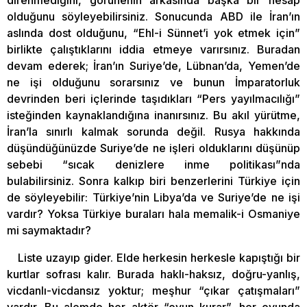
olduğunu söyleyebilirsiniz. Sonucunda ABD ile İran’ın
aslında dost olduğunu, “Ehl-i Sünnet’i yok etmek için”
birlikte çalıştıklarını iddia etmeye varırsınız. Buradan
devam ederek; İran’ın Suriye’de, Lübnan’da, Yemen’de
ne işi olduğunu sorarsınız ve bunun İmparatorluk
devrinden beri içlerinde taşıdıkları “Pers yayılmacılığı”
isteğinden kaynaklandığına inanırsınız. Bu akıl yürütme,
İran’la sınırlı kalmak sorunda değil. Rusya hakkında
düşündüğünüzde Suriye’de ne işleri olduklarını düşünüp
sebebi “sıcak denizlere inme politikası”nda
bulabilirsiniz. Sonra kalkıp biri benzerlerini Türkiye için
de söyleyebilir: Türkiye’nin Libya’da ve Suriye’de ne işi
vardır? Yoksa Türkiye buraları hala memalik-i Osmaniye
mi saymaktadır?
Liste uzayıp gider. Elde herkesin herkesle kapıştığı bir
kurtlar sofrası kalır. Burada haklı-haksız, doğru-yanlış,
vicdanlı-vicdansız yoktur; meşhur “çıkar çatışmaları”
vardır. Bu alemde her aktör “oyun kurar”, her oyunda