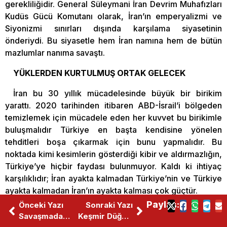
gerekliliğidir. General Süleymani İran Devrim Muhafızları
Kudüs Gücü Komutanı olarak, İran’ın emperyalizmi ve
Siyonizmi sınırları dışında karşılama siyasetinin
önderiydi. Bu siyasetle hem İran namına hem de bütün
mazlumlar nanıma savaştı.
YÜKLERDEN KURTULMUŞ ORTAK GELECEK
İran bu 30 yıllık mücadelesinde büyük bir birikim
yarattı. 2020 tarihinden itibaren ABD-İsrail’i bölgeden
temizlemek için mücadele eden her kuvvet bu birikimle
buluşmalıdır Türkiye en başta kendisine yönelen
tehditleri boşa çıkarmak için bunu yapmalıdır. Bu
noktada kimi kesimlerin gösterdiği kibir ve aldırmazlığın,
Türkiye’ye hiçbir faydası bulunmuyor. Kaldı ki ihtiyaç
karşılıklıdır; İran ayakta kalmadan Türkiye’nin ve Türkiye
ayakta kalmadan İran’ın ayakta kalması çok güçtür.
Uzun tarihlerimizde yaşanan siyasi anlaşmazlıkları,
Paylaş:
Önceki Yazı
Sonraki Yazı
bırakalım tarih yazsın, tarihçiler ve tarihi öğrenenler
Savaşmadan Bağımsızlık Mümkün Mü?
Keşmir Düğümünün Çözümü Avrasya’da
tartışsın. Mezhep ihtilaflarını, bırakalım İslam alimleri ve