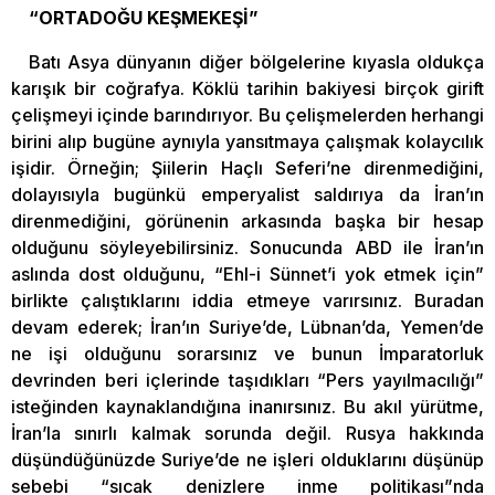
“ORTADOĞU KEŞMEKEŞİ”
Batı Asya dünyanın diğer bölgelerine kıyasla oldukça
karışık bir coğrafya. Köklü tarihin bakiyesi birçok girift
çelişmeyi içinde barındırıyor. Bu çelişmelerden herhangi
birini alıp bugüne aynıyla yansıtmaya çalışmak kolaycılık
işidir. Örneğin; Şiilerin Haçlı Seferi’ne direnmediğini,
dolayısıyla bugünkü emperyalist saldırıya da İran’ın
direnmediğini, görünenin arkasında başka bir hesap
olduğunu söyleyebilirsiniz. Sonucunda ABD ile İran’ın
aslında dost olduğunu, “Ehl-i Sünnet’i yok etmek için”
birlikte çalıştıklarını iddia etmeye varırsınız. Buradan
devam ederek; İran’ın Suriye’de, Lübnan’da, Yemen’de
ne işi olduğunu sorarsınız ve bunun İmparatorluk
devrinden beri içlerinde taşıdıkları “Pers yayılmacılığı”
isteğinden kaynaklandığına inanırsınız. Bu akıl yürütme,
İran’la sınırlı kalmak sorunda değil. Rusya hakkında
düşündüğünüzde Suriye’de ne işleri olduklarını düşünüp
sebebi “sıcak denizlere inme politikası”nda