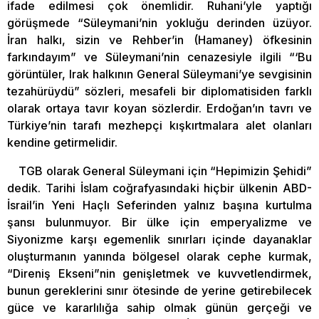
ifade edilmesi çok önemlidir. Ruhani’yle yaptığı
görüşmede “Süleymani’nin yokluğu derinden üzüyor.
İran halkı, sizin ve Rehber’in (Hamaney) öfkesinin
farkındayım” ve Süleymani’nin cenazesiyle ilgili “‘Bu
görüntüler, Irak halkının General Süleymani’ye sevgisinin
tezahürüydü” sözleri, mesafeli bir diplomatisiden farklı
olarak ortaya tavır koyan sözlerdir. Erdoğan’ın tavrı ve
Türkiye’nin tarafı mezhepçi kışkırtmalara alet olanları
kendine getirmelidir.
TGB olarak General Süleymani için “Hepimizin Şehidi”
dedik. Tarihi İslam coğrafyasındaki hiçbir ülkenin ABD-
İsrail’in Yeni Haçlı Seferinden yalnız başına kurtulma
şansı bulunmuyor. Bir ülke için emperyalizme ve
Siyonizme karşı egemenlik sınırları içinde dayanaklar
oluşturmanın yanında bölgesel olarak cephe kurmak,
“Direniş Ekseni”nin genişletmek ve kuvvetlendirmek,
bunun gereklerini sınır ötesinde de yerine getirebilecek
güce ve kararlılığa sahip olmak günün gerçeği ve