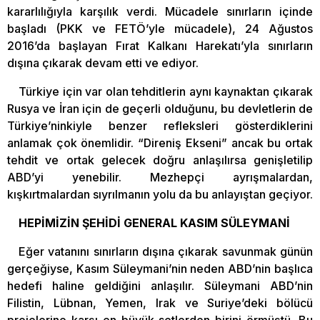
kararlılığıyla karşılık verdi. Mücadele sınırların içinde
başladı (PKK ve FETÖ’yle mücadele), 24 Ağustos
2016’da başlayan Fırat Kalkanı Harekatı’yla sınırların
dışına çıkarak devam etti ve ediyor.
Türkiye için var olan tehditlerin aynı kaynaktan çıkarak
Rusya ve İran için de geçerli olduğunu, bu devletlerin de
Türkiye’ninkiyle benzer refleksleri gösterdiklerini
anlamak çok önemlidir. “Direniş Ekseni” ancak bu ortak
tehdit ve ortak gelecek doğru anlaşılırsa genişletilip
ABD’yi yenebilir. Mezhepçi ayrışmalardan,
kışkırtmalardan sıyrılmanın yolu da bu anlayıştan geçiyor.
HEPİMİZİN ŞEHİDİ GENERAL KASIM SÜLEYMANİ
Eğer vatanını sınırların dışına çıkarak savunmak günün
gerçeğiyse, Kasım Süleymani’nin neden ABD’nin başlıca
hedefi haline geldiğini anlaşılır. Süleymani ABD’nin
Filistin, Lübnan, Yemen, Irak ve Suriye’deki bölücü
projelerine karşı en büyük setlerden birini örmüştü. Bu