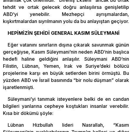
tehdit ve ortak gelecek doğru anlaşılırsa genişletilip
ABD’yi yenebilir. Mezhepçi ayrışmalardan,
kışkırtmalardan sıyrılmanın yolu da bu anlayıştan geçiyor.
HEPİMİZİN ŞEHİDİ GENERAL KASIM SÜLEYMANİ
Eğer vatanını sınırların dışına çıkarak savunmak günün
gerçeğiyse, Kasım Süleymani’nin neden ABD’nin başlıca
hedefi haline geldiğini anlaşılır. Süleymani ABD’nin
Filistin, Lübnan, Yemen, Irak ve Suriye’deki bölücü
projelerine karşı en büyük setlerden birini örmüştü. Bu
yüzden ABD ve İsrail basınında “bir nolu düşman” olarak
işaretlenmişti.
Süleymani’yi tanımak isteyenlere belki de en candan
bilgileri yanlarına cepheye koştukları insanlar verebilir.
Kısa bir dökümü şöyle:
Lübnan Hizbullah lideri Nasrallah, “Kasım
Süleymani’nin ayakkabılarının Trump’ın kellesi ve diğer