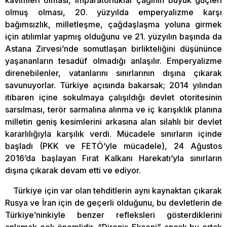
olmuş olması, 20. yüzyılda emperyalizme karşı
bağımsızlık, milletleşme, çağdaşlaşma yoluna girmek
için atılımlar yapmış olduğunu ve 21. yüzyılın başında da
Astana Zirvesi’nde somutlaşan birlikteliğini düşününce
yaşananların tesadüf olmadığı anlaşılır. Emperyalizme
direnebilenler, vatanlarını sınırlarının dışına çıkarak
savunuyorlar. Türkiye açısında bakarsak; 2014 yılından
itibaren içine sokulmaya çalışıldığı devlet otoritesinin
sarsılması, terör sarmalına alınma ve iç karışıklık planına
milletin geniş kesimlerini arkasına alan silahlı bir devlet
kararlılığıyla karşılık verdi. Mücadele sınırların içinde
başladı (PKK ve FETÖ’yle mücadele), 24 Ağustos
2016’da başlayan Fırat Kalkanı Harekatı’yla sınırların
dışına çıkarak devam etti ve ediyor.
Türkiye için var olan tehditlerin aynı kaynaktan çıkarak
Rusya ve İran için de geçerli olduğunu, bu devletlerin de
Türkiye’ninkiyle benzer refleksleri gösterdiklerini
anlamak çok önemlidir. “Direniş Ekseni” ancak bu ortak