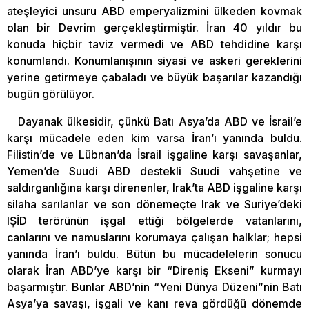
ateşleyici unsuru ABD emperyalizmini ülkeden kovmak
olan bir Devrim gerçekleştirmiştir. İran 40 yıldır bu
konuda hiçbir taviz vermedi ve ABD tehdidine karşı
konumlandı. Konumlanışının siyasi ve askeri gereklerini
yerine getirmeye çabaladı ve büyük başarılar kazandığı
bugün görülüyor.
Dayanak ülkesidir, çünkü Batı Asya’da ABD ve İsrail’e
karşı mücadele eden kim varsa İran’ı yanında buldu.
Filistin’de ve Lübnan’da İsrail işgaline karşı savaşanlar,
Yemen’de Suudi ABD destekli Suudi vahşetine ve
saldırganlığına karşı direnenler, Irak’ta ABD işgaline karşı
silaha sarılanlar ve son dönemeçte Irak ve Suriye’deki
IŞİD terörünün işgal ettiği bölgelerde vatanlarını,
canlarını ve namuslarını korumaya çalışan halklar; hepsi
yanında İran’ı buldu. Bütün bu mücadelelerin sonucu
olarak İran ABD’ye karşı bir “Direniş Ekseni” kurmayı
başarmıştır. Bunlar ABD’nin “Yeni Dünya Düzeni”nin Batı
Asya’ya savaşı, işgali ve kanı reva gördüğü dönemde