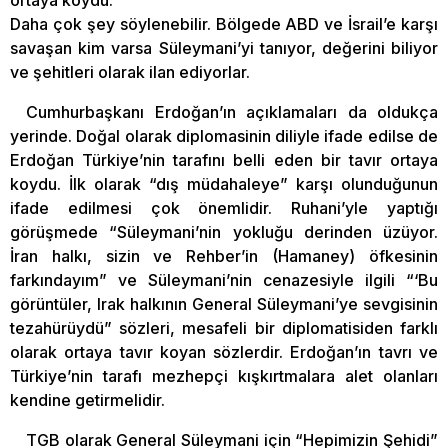
Daha çok şey söylenebilir. Bölgede ABD ve İsrail’e karşı
savaşan kim varsa Süleymani’yi tanıyor, değerini biliyor
ve şehitleri olarak ilan ediyorlar.
Cumhurbaşkanı Erdoğan’ın açıklamaları da oldukça
yerinde. Doğal olarak diplomasinin diliyle ifade edilse de
Erdoğan Türkiye’nin tarafını belli eden bir tavır ortaya
koydu. İlk olarak “dış müdahaleye” karşı olunduğunun
ifade edilmesi çok önemlidir. Ruhani’yle yaptığı
görüşmede “Süleymani’nin yokluğu derinden üzüyor.
İran halkı, sizin ve Rehber’in (Hamaney) öfkesinin
farkındayım” ve Süleymani’nin cenazesiyle ilgili “‘Bu
görüntüler, Irak halkının General Süleymani’ye sevgisinin
tezahürüydü” sözleri, mesafeli bir diplomatisiden farklı
olarak ortaya tavır koyan sözlerdir. Erdoğan’ın tavrı ve
Türkiye’nin tarafı mezhepçi kışkırtmalara alet olanları
kendine getirmelidir.
TGB olarak General Süleymani için “Hepimizin Şehidi”