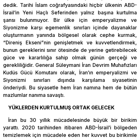
dedik. Tarihi İslam coğrafyasındaki hiçbir ülkenin ABD-
İsrail’in Yeni Haçlı Seferinden yalnız başına kurtulma
şansı bulunmuyor. Bir ülke için emperyalizme ve
Siyonizme karşı egemenlik sınırları içinde dayanaklar
oluşturmanın yanında bölgesel olarak cephe kurmak,
“Direniş Ekseni”nin genişletmek ve kuvvetlendirmek,
bunun gereklerini sınır ötesinde de yerine getirebilecek
güce ve kararlılığa sahip olmak günün gerçeği ve
gerekliliğidir. General Süleymani İran Devrim Muhafızları
Kudüs Gücü Komutanı olarak, İran’ın emperyalizmi ve
Siyonizmi sınırları dışında karşılama siyasetinin
önderiydi. Bu siyasetle hem İran namına hem de bütün
mazlumlar nanıma savaştı.
YÜKLERDEN KURTULMUŞ ORTAK GELECEK
İran bu 30 yıllık mücadelesinde büyük bir birikim
yarattı. 2020 tarihinden itibaren ABD-İsrail’i bölgeden
temizlemek için mücadele eden her kuvvet bu birikimle