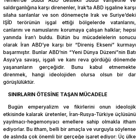
saldırganlığına karşı direnenler, Irak’ta ABD işgaline karşı
silaha sarılanlar ve son dönemeçte Irak ve Suriye’deki
IŞİD terörünün işgal ettiği bölgelerde vatanlarını,
canlarını ve namuslarını korumaya çalışan halklar; hepsi
yanında İran’ı buldu. Bütün bu mücadelelerin sonucu
olarak İran ABD’ye karşı bir “Direniş Ekseni” kurmayı
başarmıştır. Bunlar ABD’nin “Yeni Dünya Düzeni”nin Batı
Asya’ya savaşı, işgali ve kanı reva gördüğü dönemde
yaşananların gerçeğidir. Bunu kabul etmemekte
direnmek, hangi ideolojiden olursa olsun bir dar
görüşlülüktür.
SINIRLARIN ÖTESİNE TAŞAN MÜCADELE
Bugün emperyalizm ve fikirlerini onun ideolojik
etkisinde kalarak üretenler, İran-Rusya-Türkiye üçlüsünü
yayılmacı-hegemonyacı emellere sahip olmakla itham
ediyorlar. Bu itham, belli bir amaçla ve vurguyla söylense
de aslında çok önemli bir gerçeğe işaret ediyor: Üç ülke