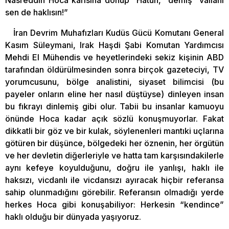
sen de haklısın!”
İran Devrim Muhafızları Kudüs Gücü Komutanı General
Kasım Süleymani, Irak Haşdi Şabi Komutan Yardımcısı
Mehdi El Mühendis ve heyetlerindeki sekiz kişinin ABD
tarafından öldürülmesinden sonra birçok gazeteciyi, TV
yorumcusunu, bölge analistini, siyaset bilimcisi (bu
payeler onların eline her nasıl düştüyse) dinleyen insan
bu fıkrayı dinlemiş gibi olur. Tabii bu insanlar kamuoyu
önünde Hoca kadar açık sözlü konuşmuyorlar. Fakat
dikkatli bir göz ve bir kulak, söylenenleri mantıki uçlarına
götüren bir düşünce, bölgedeki her öznenin, her örgütün
ve her devletin diğerleriyle ve hatta tam karşısındakilerle
aynı kefeye koyulduğunu, doğru ile yanlışı, haklı ile
haksızı, vicdanlı ile vicdansızı ayıracak hiçbir referansa
sahip olunmadığını görebilir. Referansın olmadığı yerde
herkes Hoca gibi konuşabiliyor: Herkesin “kendince”
haklı olduğu bir dünyada yaşıyoruz.