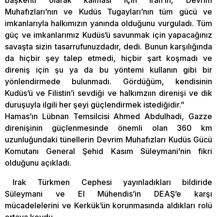
Muhafızları’nın ve Kudüs Tugayları’nın tüm gücü ve
imkanlarıyla halkımızın yanında olduğunu vurguladı. Tüm
güç ve imkanlarımız Kudüs’ü savunmak için yapacağınız
savaşta sizin tasarrufunuzdadır, dedi. Bunun karşılığında
da hiçbir şey talep etmedi, hiçbir şart koşmadı ve
direniş için şu ya da bu yöntemi kullanın gibi bir
yönlendirmede bulunmadı. Gördüğüm, kendisinin
Kudüs’ü ve Filistin’i sevdiği ve halkımzıın direnişi ve dik
duruşuyla ilgili her şeyi güçlendirmek istediğidir.”
Hamas’ın Lübnan Temsilcisi Ahmed Abdulhadi, Gazze
direnişinin güçlenmesinde önemli olan 360 km
uzunluğundaki tünellerin Devrim Muhafızları Kudüs Gücü
Komutanı General Şehid Kasım Süleymani’nin fikri
olduğunu açıkladı.
Irak Türkmen Cephesi yayınladıkları bildiride
Süleymani ve El Mühendis’in DEAŞ’e karşı
mücadelelerini ve Kerkük’ün korunmasında aldıkları rolü
ortaya koydu.