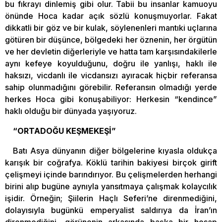
bu fıkrayı dinlemiş gibi olur. Tabii bu insanlar kamuoyu
önünde Hoca kadar açık sözlü konuşmuyorlar. Fakat
dikkatli bir göz ve bir kulak, söylenenleri mantıki uçlarına
götüren bir düşünce, bölgedeki her öznenin, her örgütün
ve her devletin diğerleriyle ve hatta tam karşısındakilerle
aynı kefeye koyulduğunu, doğru ile yanlışı, haklı ile
haksızı, vicdanlı ile vicdansızı ayıracak hiçbir referansa
sahip olunmadığını görebilir. Referansın olmadığı yerde
herkes Hoca gibi konuşabiliyor: Herkesin “kendince”
haklı olduğu bir dünyada yaşıyoruz.
“ORTADOĞU KEŞMEKEŞİ”
Batı Asya dünyanın diğer bölgelerine kıyasla oldukça
karışık bir coğrafya. Köklü tarihin bakiyesi birçok girift
çelişmeyi içinde barındırıyor. Bu çelişmelerden herhangi
birini alıp bugüne aynıyla yansıtmaya çalışmak kolaycılık
işidir. Örneğin; Şiilerin Haçlı Seferi’ne direnmediğini,
dolayısıyla bugünkü emperyalist saldırıya da İran’ın
direnmediğini, görünenin arkasında başka bir hesap