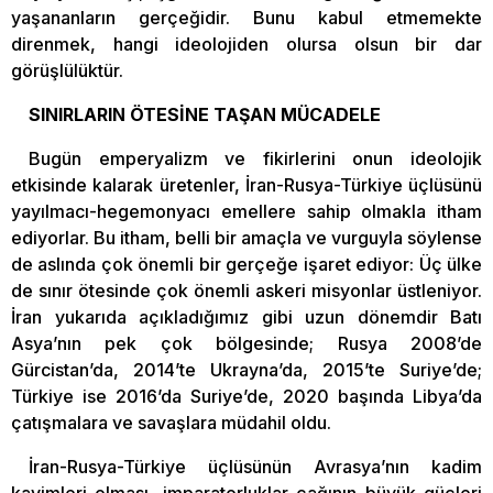
yaşananların gerçeğidir. Bunu kabul etmemekte
direnmek, hangi ideolojiden olursa olsun bir dar
görüşlülüktür.
SINIRLARIN ÖTESİNE TAŞAN MÜCADELE
Bugün emperyalizm ve fikirlerini onun ideolojik
etkisinde kalarak üretenler, İran-Rusya-Türkiye üçlüsünü
yayılmacı-hegemonyacı emellere sahip olmakla itham
ediyorlar. Bu itham, belli bir amaçla ve vurguyla söylense
de aslında çok önemli bir gerçeğe işaret ediyor: Üç ülke
de sınır ötesinde çok önemli askeri misyonlar üstleniyor.
İran yukarıda açıkladığımız gibi uzun dönemdir Batı
Asya’nın pek çok bölgesinde; Rusya 2008’de
Gürcistan’da, 2014’te Ukrayna’da, 2015’te Suriye’de;
Türkiye ise 2016’da Suriye’de, 2020 başında Libya’da
çatışmalara ve savaşlara müdahil oldu.
İran-Rusya-Türkiye üçlüsünün Avrasya’nın kadim
kavimleri olması, imparatorluklar çağının büyük güçleri