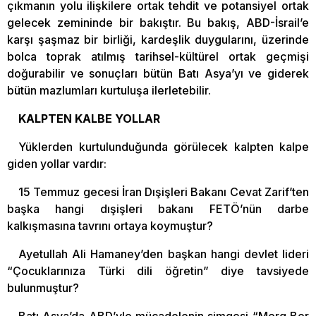
çıkmanın yolu ilişkilere ortak tehdit ve potansiyel ortak
gelecek zemininde bir bakıştır. Bu bakış, ABD-İsrail’e
karşı şaşmaz bir birliği, kardeşlik duygularını, üzerinde
bolca toprak atılmış tarihsel-kültürel ortak geçmişi
doğurabilir ve sonuçları bütün Batı Asya’yı ve giderek
bütün mazlumları kurtuluşa ilerletebilir.
KALPTEN KALBE YOLLAR
Yüklerden kurtulunduğunda görülecek kalpten kalpe
giden yollar vardır:
15 Temmuz gecesi İran Dışişleri Bakanı Cevat Zarif’ten
başka hangi dışişleri bakanı FETÖ’nün darbe
kalkışmasına tavrını ortaya koymuştur?
Ayetullah Ali Hamaney’den başkan hangi devlet lideri
“Çocuklarınıza Türki dili öğretin” diye tavsiyede
bulunmuştur?
Batı Asya’da ABD’yle mücadelenin simgesi “Merg Ber