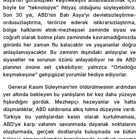
böyle bir “teknolojiye” ihtiyaç olduğunu söyleyebiliriz.
Son 30 yılı, ABD’nin Batı Asya’yı devletsizleştirme-
ordusuzlaştırma, terörize ederek istikrarsızlaştırma,
bölge halklarını etnik-mezhepsel zeminde siyasi ve
coğrafi olarak bölme planı zemininde kavramadığımızda
görüntü her zaman flu kalacaktır ve yaşananlar doğru
anlaşılamayacaktır. Bu zeminin dışındaki anlayışlar ve
siyasetler ne sorunun özünü anlayabiliyor ne de ABD
planının önüne set çekebiliyor; yalnızca “Ortadoğu
keşmekeşine” gelişigüzel yorumlar hediye ediyorlar.
General Kasım Süleymani’nin öldürülmesinin ardından
yer altında bekleyen bu yanlışların bir kez daha yüzeye
fışkırdığını gördük. Mezhepçi hezeyanlar ve hatta
düşmanlıklar, ABD saldırısına alkış tutma düzeyine vardı.
Türkiye bu yanlışlardan kesin olarak kurtulmaması,
ABD’ye karşı vatanını savunmada dayanak noktalarını
oluşturmada, gerçek dostlarıyla buluşmada ve bütün
bölgeyi emperyalizmden temizlemede zaafiyet yaşama