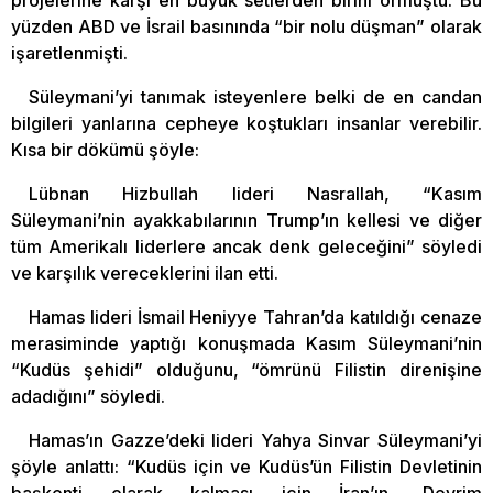
yüzden ABD ve İsrail basınında “bir nolu düşman” olarak
işaretlenmişti.
Süleymani’yi tanımak isteyenlere belki de en candan
bilgileri yanlarına cepheye koştukları insanlar verebilir.
Kısa bir dökümü şöyle:
Lübnan Hizbullah lideri Nasrallah, “Kasım
Süleymani’nin ayakkabılarının Trump’ın kellesi ve diğer
tüm Amerikalı liderlere ancak denk geleceğini” söyledi
ve karşılık vereceklerini ilan etti.
Hamas lideri İsmail Heniyye Tahran’da katıldığı cenaze
merasiminde yaptığı konuşmada Kasım Süleymani’nin
“Kudüs şehidi” olduğunu, “ömrünü Filistin direnişine
adadığını” söyledi.
Hamas’ın Gazze’deki lideri Yahya Sinvar Süleymani’yi
şöyle anlattı: “Kudüs için ve Kudüs’ün Filistin Devletinin
başkenti olarak kalması için İran’ın, Devrim