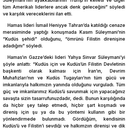
tüm Amerikalı liderlere ancak denk geleceğini” söyledi
ve karşılık vereceklerini ilan etti.
Hamas lideri İsmail Heniyye Tahran’da katıldığı cenaze
merasiminde yaptığı konuşmada Kasım Süleymani’nin
“Kudüs şehidi” olduğunu, “ömrünü Filistin direnişine
adadığını” söyledi.
Hamas’ın Gazze’deki lideri Yahya Sinvar Süleymani’yi
şöyle anlattı: “Kudüs için ve Kudüs’ün Filistin Devletinin
başkenti olarak kalması için İran’ın, Devrim
Muhafızları’nın ve Kudüs Tugayları’nın tüm gücü ve
imkanlarıyla halkımızın yanında olduğunu vurguladı. Tüm
güç ve imkanlarımız Kudüs’ü savunmak için yapacağınız
savaşta sizin tasarrufunuzdadır, dedi. Bunun karşılığında
da hiçbir şey talep etmedi, hiçbir şart koşmadı ve
direniş için şu ya da bu yöntemi kullanın gibi bir
yönlendirmede bulunmadı. Gördüğüm, kendisinin
Kudüs’ü ve Filistin’i sevdiği ve halkımzıın direnişi ve dik