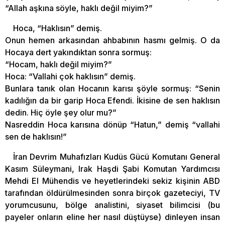
“Allah aşkına söyle, haklı değil miyim?”
Hoca, “Haklısın” demiş.
Onun hemen arkasından ahbabının hasmı gelmiş. O da
Hocaya dert yakındıktan sonra sormuş:
“Hocam, haklı değil miyim?”
Hoca: “Vallahi çok haklısın” demiş.
Bunlara tanık olan Hocanın karısı şöyle sormuş: “Senin
kadılığın da bir garip Hoca Efendi. İkisine de sen haklısın
dedin. Hiç öyle şey olur mu?”
Nasreddin Hoca karısına dönüp “Hatun,” demiş “vallahi
sen de haklısın!”
İran Devrim Muhafızları Kudüs Gücü Komutanı General
Kasım Süleymani, Irak Haşdi Şabi Komutan Yardımcısı
Mehdi El Mühendis ve heyetlerindeki sekiz kişinin ABD
tarafından öldürülmesinden sonra birçok gazeteciyi, TV
yorumcusunu, bölge analistini, siyaset bilimcisi (bu
payeler onların eline her nasıl düştüyse) dinleyen insan