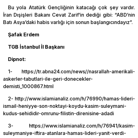
Bu yola Atatürk Gençliğinin katacağı çok şey vardır.
İran Dışişleri Bakanı Cevat Zarif’in dediği gibi: “ABD’nin
Batı Asya’daki habis varlığı için sonun başlangıcındayız”.
Şafak Erdem
TGB İstanbul İl Başkanı
Dipnot:
1- https://tr.abna24.com/news//nasrallah-amerikali-
askerler-tabutlari-ile-geri-donecekler-
demisti_1000867.html
2- http://www.islamianaliz.com/h/76990/hamas-lideri-
ismail-heniyye-son-noktayi-koydu-kasim-suleymani-
kudus-sehididir-omrunu-filistin-direnisine-adadi
3- https://www.islamianaliz.com/h/76941/kasim-
suleymaniye-iftira-atanlara-hamas-lideri-yanit-verdi-