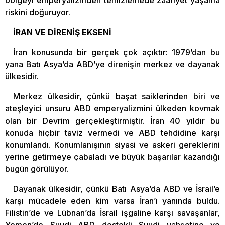
riskini doğuruyor.
İRAN VE DİRENİŞ EKSENİ
İran konusunda bir gerçek çok açıktır: 1979’dan bu
yana Batı Asya’da ABD’ye direnişin merkez ve dayanak
ülkesidir.
Merkez ülkesidir, çünkü başat saiklerinden biri ve
ateşleyici unsuru ABD emperyalizmini ülkeden kovmak
olan bir Devrim gerçekleştirmiştir. İran 40 yıldır bu
konuda hiçbir taviz vermedi ve ABD tehdidine karşı
konumlandı. Konumlanışının siyasi ve askeri gereklerini
yerine getirmeye çabaladı ve büyük başarılar kazandığı
bugün görülüyor.
Dayanak ülkesidir, çünkü Batı Asya’da ABD ve İsrail’e
karşı mücadele eden kim varsa İran’ı yanında buldu.
Filistin’de ve Lübnan’da İsrail işgaline karşı savaşanlar,
Yemen’de Suudi ABD destekli Suudi vahşetine ve