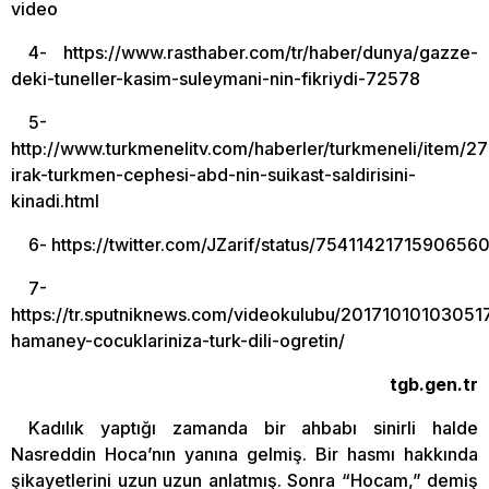
video
4- https://www.rasthaber.com/tr/haber/dunya/gazze-
deki-tuneller-kasim-suleymani-nin-fikriydi-72578
5-
http://www.turkmenelitv.com/haberler/turkmeneli/item/2
irak-turkmen-cephesi-abd-nin-suikast-saldirisini-
kinadi.html
6- https://twitter.com/JZarif/status/7541142171590656
7-
https://tr.sputniknews.com/videokulubu/20171010103051
hamaney-cocuklariniza-turk-dili-ogretin/
tgb.gen.tr
Kadılık yaptığı zamanda bir ahbabı sinirli halde
Nasreddin Hoca’nın yanına gelmiş. Bir hasmı hakkında
şikayetlerini uzun uzun anlatmış. Sonra “Hocam,” demiş