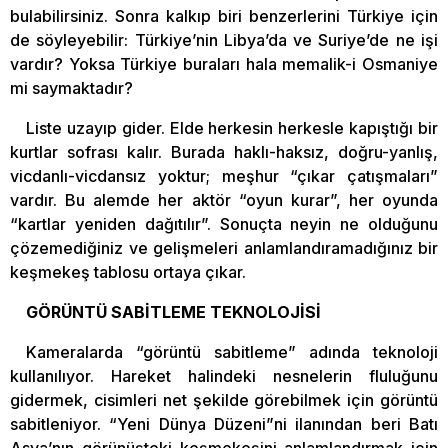
bulabilirsiniz. Sonra kalkıp biri benzerlerini Türkiye için
de söyleyebilir: Türkiye’nin Libya’da ve Suriye’de ne işi
vardır? Yoksa Türkiye buraları hala memalik-i Osmaniye
mi saymaktadır?
Liste uzayıp gider. Elde herkesin herkesle kapıştığı bir
kurtlar sofrası kalır. Burada haklı-haksız, doğru-yanlış,
vicdanlı-vicdansız yoktur; meşhur “çıkar çatışmaları”
vardır. Bu alemde her aktör “oyun kurar”, her oyunda
“kartlar yeniden dağıtılır”. Sonuçta neyin ne olduğunu
çözemediğiniz ve gelişmeleri anlamlandıramadığınız bir
keşmekeş tablosu ortaya çıkar.
GÖRÜNTÜ SABİTLEME TEKNOLOJİSİ
Kameralarda “görüntü sabitleme” adında teknoloji
kullanılıyor. Hareket halindeki nesnelerin fluluğunu
gidermek, cisimleri net şekilde görebilmek için görüntü
sabitleniyor. “Yeni Dünya Düzeni”ni ilanından beri Batı
Asya’nın görünüşteki keşmekeşini anlamlandırmak için